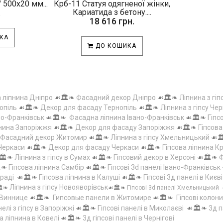
 500х20 мм...
Крб-11 Статуя одягненої жінки,
.
Кариатида з бетону....
18 616 грн.
КА
ДО КОШИКА
а ліпнина Дніпро
☙🏛️❧
Фасадний декор Дніпро
☙🏛️❧
Ліпнина з гіп
опіль
☙🏛️❧
Декор для фасаду Тернопіль
☙🏛️❧
Ліпнина з гіпсу Чер
но-Франківськ
☙🏛️❧
Фасадна ліпнина Івано-Франківськ
☙🏛️❧
Гіпс
пнина Запоріжжя
☙🏛️❧
Декор для фасаду Запоріжжя
☙🏛️❧
Гіпсов
Фасадний декор Житомир
☙🏛️❧
Ліпнина з гіпсу Хмельницький
☙
 Черкаси
☙🏛️❧
Декор для фасаду Черкаси
☙🏛️❧
Гіпсова ліпнина 
🏛️❧
Ліпнина з гіпсу в Сумах
☙🏛️❧
Гіпсовий декор в Херсоні
☙🏛️❧
Ф
️❧
Гіпсова ліпнина Самбір
☙🏛️❧
Гіпсові 3d панелі Івано-Франківськ
граді
☙🏛️❧
Гіпсова ліпнина в Калуші
☙🏛️❧
Гіпсові 3д панелі в Києві
Ліпнина з гіпсу Новояворівськ
️❧
☙🏛️❧
Гіпсові 3d панелі Хмельницький
 Виннице
☙🏛️❧
Гипсовые панели в Житомире
☙🏛️❧
Гіпсові колони
елі з гіпсу в Запоріжжі
☙🏛️❧
Гіпсові панелі в Миколаєві
☙🏛️❧
3д п
а ліпнина в Ковелі
☙🏛️❧
3д гіпсові панелі в Чернігові