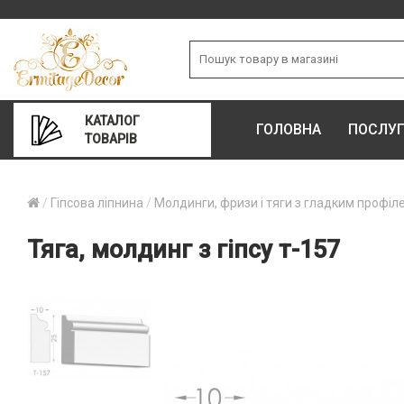
КАТАЛОГ
ГОЛОВНА
ПОСЛУ
ТОВАРІВ
Гіпсова ліпнина
Молдинги, фризи і тяги з гладким профіл
Тяга, молдинг з гіпсу т-157