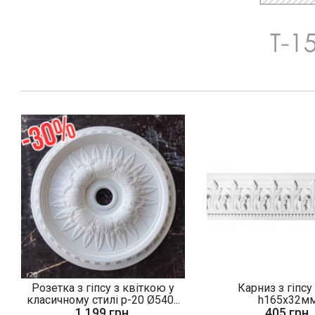
Розетка з гіпсу з квіткою у
Карниз з гіпсу
класичному стилі р-20 Ø540...
h165х32м
1 199 грн.
405 грн.