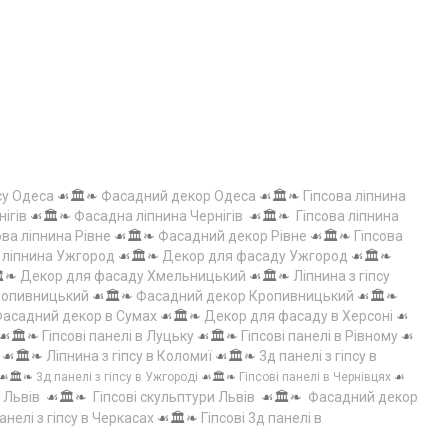
су Одеса
☙🏛️❧
Фасадний декор Одеса
☙🏛️❧
Гіпсова ліпнина
нігів
☙🏛️❧
Фасадна ліпнина Чернігів
☙🏛️❧
Гіпсова ліпнина
ова ліпнина Рівне
☙🏛️❧
Фасадний декор Рівне
☙🏛️❧
Гіпсова
а ліпнина Ужгород
☙🏛️❧
Декор для фасаду Ужгород
☙🏛️❧
️❧
Декор для фасаду Хмельницький
☙🏛️❧
Ліпнина з гіпсу
Кропивницький
☙🏛️❧
Фасадний декор Кропивницький
☙🏛️❧
асадний декор в Сумах
☙🏛️❧
Декор для фасаду в Херсоні
☙
☙🏛️❧
Гіпсові панелі в Луцьку
☙🏛️❧
Гіпсові панелі в Рівному
☙
☙🏛️❧
Ліпнина з гіпсу в Коломиї
☙🏛️❧
3д панелі з гіпсу в
☙🏛️❧
3д панелі з гіпсу в Ужгороді
☙🏛️❧
Гіпсові панелі в Чернівцях
☙
 Львів
☙🏛️❧
Гіпсові скульптури Львів
☙🏛️❧
Фасадний декор
анелі з гіпсу в Черкасах
☙🏛️❧
Гіпсові 3д панелі в