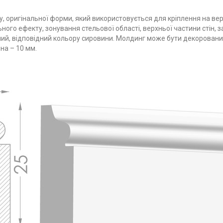
су, оригінальної форми, який використовується для кріплення на в
ного ефекту, зонування стельової області, верхньої частини стін, 
 білий, відповідний кольору сировини. Молдинг може бути декорован
на – 10 мм.