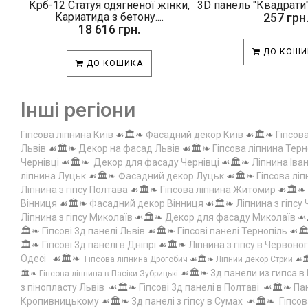
Крб-12 Статуя одягненої жінки,
3D панель "Квадрати"
Кариатида з бетону....
257 грн
18 616 грн.
ДО КОШИ
ДО КОШИКА
Інші регіони
Гіпсова ліпнина Київ
☙🏛️❧
Фасадний декор Київ
☙🏛️❧
Гіпсов
Львів
☙🏛️❧
Декор на фасад Львів
☙🏛️❧
Гіпсова ліпнина Терн
Чернівці
☙🏛️❧
Декор для фасаду Чернівці
☙🏛️❧
Ліпнина Іва
ліпнина Луцьк
☙🏛️❧
Фасадний декор Луцьк
☙🏛️❧
Гіпсова лі
Ліпнина з гіпсу Полтава
☙🏛️❧
Гіпсова ліпнина Житомир
☙🏛️❧
Вінниця
☙🏛️❧
Фасадний декор Вінниця
☙🏛️❧
Ліпнина з гіпсу
Ліпнина з гіпсу Миколаїв
☙🏛️❧
Декор для фасаду Миколаїв
☙
🏛️❧
Гіпсові 3д панелі Львів
☙🏛️❧
Гіпсові панелі Тернопіль
☙🏛
🏛️❧
Гіпсові 3д панелі в Дніпрі
☙🏛️❧
Ліпнина з гіпсу в Червоно
Одесі
☙🏛️❧
Гіпсова ліпнина Дрогобич
☙🏛️❧
Ліпний декор Стрий
☙
☙🏛️❧
3д панели из гипса в
🏛️❧
Гіпсова ліпнина в Пасіки-Зубрицькі
з пінопласту Львів
☙🏛️❧
Гіпсові 3д панелі в Полтаві
☙🏛️❧
Пан
Кропивницькому
☙🏛️❧
3д панелі з гіпсу в Сумах
☙🏛️❧
Гіпсов