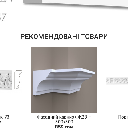
РЕКОМЕНДОВАНІ ТОВАРИ
 к-73
Фасадний карниз ФК23 Н
Порі
м
300х300
859 грн.