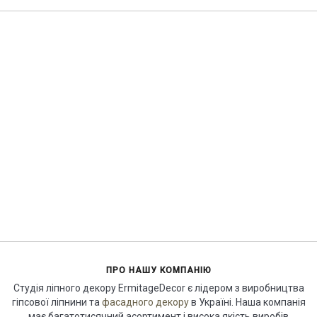
ПРО НАШУ КОМПАНІЮ
Студія ліпного декору ErmitageDecor є лідером з виробництва
гіпсової ліпнини та
фасадного декору
в Україні. Наша компанія
має багатотисячний асортимент і висока якість виробів