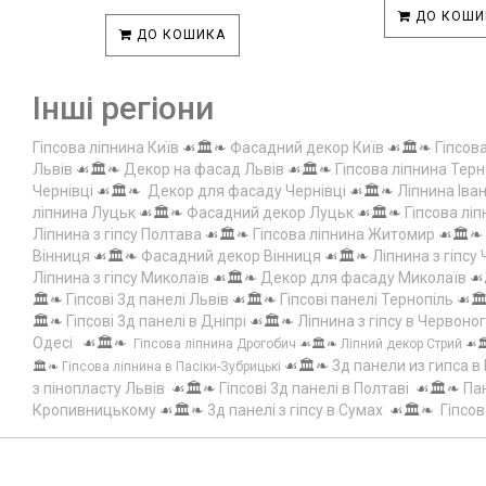
ДО КОШИ
ДО КОШИКА
Інші регіони
Гіпсова ліпнина Київ
☙🏛️❧
Фасадний декор Київ
☙🏛️❧
Гіпсов
Львів
☙🏛️❧
Декор на фасад Львів
☙🏛️❧
Гіпсова ліпнина Терн
Чернівці
☙🏛️❧
Декор для фасаду Чернівці
☙🏛️❧
Ліпнина Іва
ліпнина Луцьк
☙🏛️❧
Фасадний декор Луцьк
☙🏛️❧
Гіпсова лі
Ліпнина з гіпсу Полтава
☙🏛️❧
Гіпсова ліпнина Житомир
☙🏛️❧
Вінниця
☙🏛️❧
Фасадний декор Вінниця
☙🏛️❧
Ліпнина з гіпсу
Ліпнина з гіпсу Миколаїв
☙🏛️❧
Декор для фасаду Миколаїв
☙
🏛️❧
Гіпсові 3д панелі Львів
☙🏛️❧
Гіпсові панелі Тернопіль
☙🏛
🏛️❧
Гіпсові 3д панелі в Дніпрі
☙🏛️❧
Ліпнина з гіпсу в Червоно
Одесі
☙🏛️❧
Гіпсова ліпнина Дрогобич
☙🏛️❧
Ліпний декор Стрий
☙
☙🏛️❧
3д панели из гипса в
🏛️❧
Гіпсова ліпнина в Пасіки-Зубрицькі
з пінопласту Львів
☙🏛️❧
Гіпсові 3д панелі в Полтаві
☙🏛️❧
Пан
Кропивницькому
☙🏛️❧
3д панелі з гіпсу в Сумах
☙🏛️❧
Гіпсов