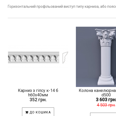
Горизонтальний профільований виступ типу карниза, або поясок
Карниз з гіпсу к-14 б
Колона канелюрна
h60х40мм
d500
352 грн.
3 603 грн
4 503 грн.
ДО КОШИКА