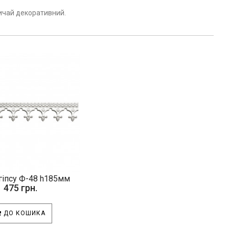
вичай декоративний.
гіпсу Ф-48 h185мм
475 грн.
ДО КОШИКА