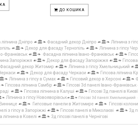
КА
ДО КОШИКА
а ліпнина Дніпро
☙🏛️❧
Фасадний декор Дніпро
☙🏛️❧
Ліпнина з гіп
опіль
☙🏛️❧
Декор для фасаду Тернопіль
☙🏛️❧
Ліпнина з гіпсу Чер
но-Франківськ
☙🏛️❧
Фасадна ліпнина Івано-Франківськ
☙🏛️❧
Гіпс
пнина Запоріжжя
☙🏛️❧
Декор для фасаду Запоріжжя
☙🏛️❧
Гіпсов
Фасадний декор Житомир
☙🏛️❧
Ліпнина з гіпсу Хмельницький
☙
 Черкаси
☙🏛️❧
Декор для фасаду Черкаси
☙🏛️❧
Гіпсова ліпнина 
🏛️❧
Ліпнина з гіпсу в Сумах
☙🏛️❧
Гіпсовий декор в Херсоні
☙🏛️❧
Ф
️❧
Гіпсова ліпнина Самбір
☙🏛️❧
Гіпсові 3d панелі Івано-Франківськ
граді
☙🏛️❧
Гіпсова ліпнина в Калуші
☙🏛️❧
Гіпсові 3д панелі в Києві
Ліпнина з гіпсу Новояворівськ
️❧
☙🏛️❧
Гіпсові 3d панелі Хмельницький
 Виннице
☙🏛️❧
Гипсовые панели в Житомире
☙🏛️❧
Гіпсові колони
елі з гіпсу в Запоріжжі
☙🏛️❧
Гіпсові панелі в Миколаєві
☙🏛️❧
3д п
а ліпнина в Ковелі
☙🏛️❧
3д гіпсові панелі в Чернігові