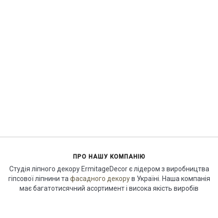
ПРО НАШУ КОМПАНІЮ
Студія ліпного декору ErmitageDecor є лідером з виробництва
гіпсової ліпнини та
фасадного декору
в Україні. Наша компанія
має багатотисячний асортимент і висока якість виробів