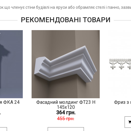
 що членує стіни будівлі на яруси або обрамляє стелі і панно, заз
РЕКОМЕНДОВАНІ ТОВАРИ
я ФКА 24
Фасадний молдинг ФТ23 Н
Фриз з 
145х120
.
364 грн.
455 грн.