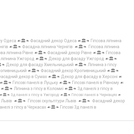
су Одеса
☙🏛️❧
Фасадний декор Одеса
☙🏛️❧
Гіпсова ліпнина
нігів
☙🏛️❧
Фасадна ліпнина Чернігів
☙🏛️❧
Гіпсова ліпнина
ова ліпнина Рівне
☙🏛️❧
Фасадний декор Рівне
☙🏛️❧
Гіпсова
а ліпнина Ужгород
☙🏛️❧
Декор для фасаду Ужгород
☙🏛️❧
️❧
Декор для фасаду Хмельницький
☙🏛️❧
Ліпнина з гіпсу
Кропивницький
☙🏛️❧
Фасадний декор Кропивницький
☙🏛️❧
асадний декор в Сумах
☙🏛️❧
Декор для фасаду в Херсоні
☙
☙🏛️❧
Гіпсові панелі в Луцьку
☙🏛️❧
Гіпсові панелі в Рівному
☙
☙🏛️❧
Ліпнина з гіпсу в Коломиї
☙🏛️❧
3д панелі з гіпсу в
☙🏛️❧
3д панелі з гіпсу в Ужгороді
☙🏛️❧
Гіпсові панелі в Чернівцях
☙
 Львів
☙🏛️❧
Гіпсові скульптури Львів
☙🏛️❧
Фасадний декор
анелі з гіпсу в Черкасах
☙🏛️❧
Гіпсові 3д панелі в