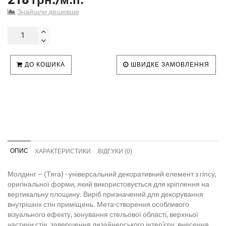
Знайшли дешевше
ДО КОШИКА
ШВИДКЕ ЗАМОВЛЕННЯ
ОПИС
ХАРАКТЕРИСТИКИ
ВІДГУКИ (0)
Молдинг – (Тяга) - універсальний декоративний елемент з гіпсу,
оригінальної форми, який використовується для кріплення на
вертикальну площину. Виріб призначений для декорування
внутрішніх стін приміщень. Мета-створення особливого
візуального ефекту, зонування стельової області, верхньої
частини стін, завершення дизайнерського інтер'єру, внесення