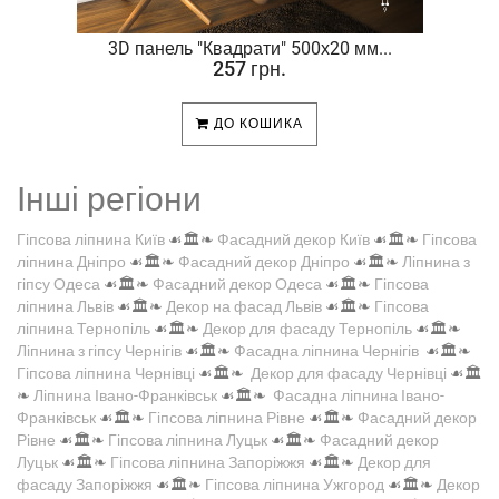
.
3D панель "Квадрати" 500х20 мм...
257 грн.
ДО КОШИКА
Інші регіони
Гіпсова ліпнина Київ
☙🏛️❧
Фасадний декор Київ
☙🏛️❧
Гіпсова
ліпнина Дніпро
☙🏛️❧
Фасадний декор Дніпро
☙🏛️❧
Ліпнина з
гіпсу Одеса
☙🏛️❧
Фасадний декор Одеса
☙🏛️❧
Гіпсова
ліпнина Львів
☙🏛️❧
Декор на фасад Львів
☙🏛️❧
Гіпсова
ліпнина Тернопіль
☙🏛️❧
Декор для фасаду Тернопіль
☙🏛️❧
Ліпнина з гіпсу Чернігів
☙🏛️❧
Фасадна ліпнина Чернігів
☙🏛️❧
Гіпсова ліпнина Чернівці
☙🏛️❧
Декор для фасаду Чернівці
☙🏛️
❧
Ліпнина Івано-Франківськ
☙🏛️❧
Фасадна ліпнина Івано-
Франківськ
☙🏛️❧
Гіпсова ліпнина Рівне
☙🏛️❧
Фасадний декор
Рівне
☙🏛️❧
Гіпсова ліпнина Луцьк
☙🏛️❧
Фасадний декор
Луцьк
☙🏛️❧
Гіпсова ліпнина Запоріжжя
☙🏛️❧
Декор для
фасаду Запоріжжя
☙🏛️❧
Гіпсова ліпнина Ужгород
☙🏛️❧
Декор