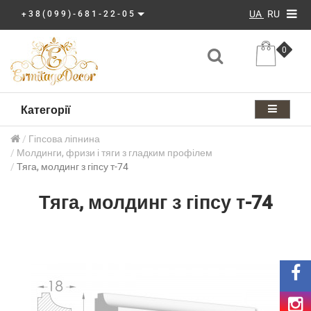
UA
RU
+38(099)-681-22-05
0
Категорії
Гіпсова ліпнина
Молдинги, фризи і тяги з гладким профілем
Тяга, молдинг з гіпсу т-74
Тяга, молдинг з гіпсу т-74