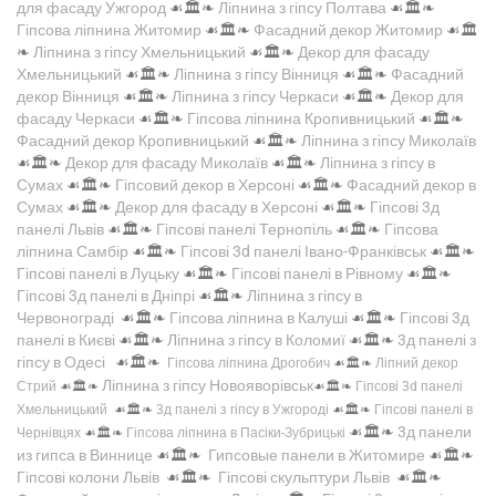
для фасаду Ужгород
☙🏛️❧
Ліпнина з гіпсу Полтава
☙🏛️❧
Гіпсова ліпнина Житомир
☙🏛️❧
Фасадний декор Житомир
☙🏛️
❧
Ліпнина з гіпсу Хмельницький
☙🏛️❧
Декор для фасаду
Хмельницький
☙🏛️❧
Ліпнина з гіпсу Вінниця
☙🏛️❧
Фасадний
декор Вінниця
☙🏛️❧
Ліпнина з гіпсу Черкаси
☙🏛️❧
Декор для
фасаду Черкаси
☙🏛️❧
Гіпсова ліпнина Кропивницький
☙🏛️❧
Фасадний декор Кропивницький
☙🏛️❧
Ліпнина з гіпсу Миколаїв
☙🏛️❧
Декор для фасаду Миколаїв
☙🏛️❧
Ліпнина з гіпсу в
Сумах
☙🏛️❧
Гіпсовий декор в Херсоні
☙🏛️❧
Фасадний декор в
Сумах
☙🏛️❧
Декор для фасаду в Херсоні
☙🏛️❧
Гіпсові 3д
панелі Львів
☙🏛️❧
Гіпсові панелі Тернопіль
☙🏛️❧
Гіпсова
ліпнина Самбір
☙🏛️❧
Гіпсові 3d панелі Івано-Франківськ
☙🏛️❧
Гіпсові панелі в Луцьку
☙🏛️❧
Гіпсові панелі в Рівному
☙🏛️❧
Гіпсові 3д панелі в Дніпрі
☙🏛️❧
Ліпнина з гіпсу в
Червонограді
☙🏛️❧
Гіпсова ліпнина в Калуші
☙🏛️❧
Гіпсові 3д
панелі в Києві
☙🏛️❧
Ліпнина з гіпсу в Коломиї
☙🏛️❧
3д панелі з
гіпсу в Одесі
☙🏛️❧
Гіпсова ліпнина Дрогобич
☙🏛️❧
Ліпний декор
Ліпнина з гіпсу Новояворівськ
Стрий
☙🏛️❧
☙🏛️❧
Гіпсові 3d панелі
Хмельницький
☙🏛️❧
3д панелі з гіпсу в Ужгороді
☙🏛️❧
Гіпсові панелі в
☙🏛️❧
3д панели
Чернівцях
☙🏛️❧
Гіпсова ліпнина в Пасіки-Зубрицькі
из гипса в Виннице
☙🏛️❧
Гипсовые панели в Житомире
☙🏛️❧
Гіпсові колони Львів
☙🏛️❧
Гіпсові скульптури Львів
☙🏛️❧