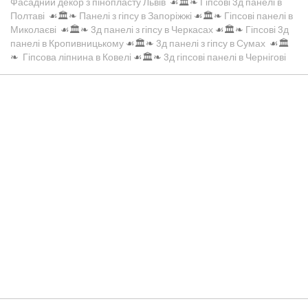
Фасадний декор з пінопласту Львів
☙🏛️❧
Гіпсові 3д панелі в
Полтаві
☙🏛️❧
Панелі з гіпсу в Запоріжжі
☙🏛️❧
Гіпсові панелі в
Миколаєві
☙🏛️❧
3д панелі з гіпсу в Черкасах
☙🏛️❧
Гіпсові 3д
панелі в Кропивницькому
☙🏛️❧
3д панелі з гіпсу в Сумах
☙🏛️
❧
Гіпсова ліпнина в Ковелі
☙🏛️❧
3д гіпсові панелі в Чернігові