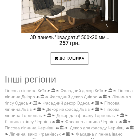
.
3D панель "Квадрати" 500х20 мм...
257 грн.
ДО КОШИКА
Інші регіони
Гіпсова ліпнина Київ
☙🏛️❧
Фасадний декор Київ
☙🏛️❧
Гіпсова
ліпнина Дніпро
☙🏛️❧
Фасадний декор Дніпро
☙🏛️❧
Ліпнина з
гіпсу Одеса
☙🏛️❧
Фасадний декор Одеса
☙🏛️❧
Гіпсова
ліпнина Львів
☙🏛️❧
Декор на фасад Львів
☙🏛️❧
Гіпсова
ліпнина Тернопіль
☙🏛️❧
Декор для фасаду Тернопіль
☙🏛️❧
Ліпнина з гіпсу Чернігів
☙🏛️❧
Фасадна ліпнина Чернігів
☙🏛️❧
Гіпсова ліпнина Чернівці
☙🏛️❧
Декор для фасаду Чернівці
☙🏛️
❧
Ліпнина Івано-Франківськ
☙🏛️❧
Фасадна ліпнина Івано-