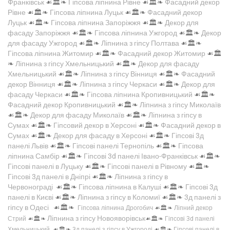
Франківськ
☙🏛️❧
Гіпсова ліпнина Рівне
☙🏛️❧
Фасадний декор
Рівне
☙🏛️❧
Гіпсова ліпнина Луцьк
☙🏛️❧
Фасадний декор
Луцьк
☙🏛️❧
Гіпсова ліпнина Запоріжжя
☙🏛️❧
Декор для
фасаду Запоріжжя
☙🏛️❧
Гіпсова ліпнина Ужгород
☙🏛️❧
Декор
для фасаду Ужгород
☙🏛️❧
Ліпнина з гіпсу Полтава
☙🏛️❧
Гіпсова ліпнина Житомир
☙🏛️❧
Фасадний декор Житомир
☙🏛️
❧
Ліпнина з гіпсу Хмельницький
☙🏛️❧
Декор для фасаду
Хмельницький
☙🏛️❧
Ліпнина з гіпсу Вінниця
☙🏛️❧
Фасадний
декор Вінниця
☙🏛️❧
Ліпнина з гіпсу Черкаси
☙🏛️❧
Декор для
фасаду Черкаси
☙🏛️❧
Гіпсова ліпнина Кропивницький
☙🏛️❧
Фасадний декор Кропивницький
☙🏛️❧
Ліпнина з гіпсу Миколаїв
☙🏛️❧
Декор для фасаду Миколаїв
☙🏛️❧
Ліпнина з гіпсу в
Сумах
☙🏛️❧
Гіпсовий декор в Херсоні
☙🏛️❧
Фасадний декор в
Сумах
☙🏛️❧
Декор для фасаду в Херсоні
☙🏛️❧
Гіпсові 3д
панелі Львів
☙🏛️❧
Гіпсові панелі Тернопіль
☙🏛️❧
Гіпсова
ліпнина Самбір
☙🏛️❧
Гіпсові 3d панелі Івано-Франківськ
☙🏛️❧
Гіпсові панелі в Луцьку
☙🏛️❧
Гіпсові панелі в Рівному
☙🏛️❧
Гіпсові 3д панелі в Дніпрі
☙🏛️❧
Ліпнина з гіпсу в
Червонограді
☙🏛️❧
Гіпсова ліпнина в Калуші
☙🏛️❧
Гіпсові 3д
панелі в Києві
☙🏛️❧
Ліпнина з гіпсу в Коломиї
☙🏛️❧
3д панелі з
гіпсу в Одесі
☙🏛️❧
Гіпсова ліпнина Дрогобич
☙🏛️❧
Ліпний декор
Ліпнина з гіпсу Новояворівськ
Стрий
☙🏛️❧
☙🏛️❧
Гіпсові 3d панелі
Хмельницький
☙🏛️❧
3д панелі з гіпсу в Ужгороді
☙🏛️❧
Гіпсові панелі в