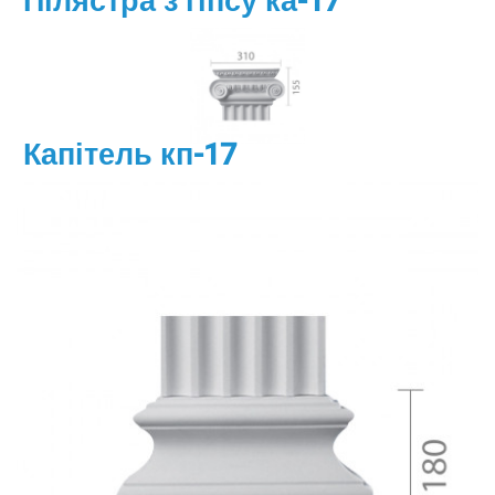
Пілястра з гіпсу ка-17
Капітель кп-17