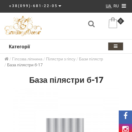
UA
RU
+38(099)-681-22-05
0
Категорії
Гіпсова ліпнина
Пілястри з гіпсу
Бази пілястр
База пілястри б-17
База пілястри б-17