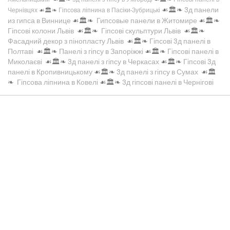
☙🏛️❧
3д панели
Чернівцях
☙🏛️❧
Гіпсова ліпнина в Пасіки-Зубрицькі
из гипса в Виннице
☙🏛️❧
Гипсовые панели в Житомире
☙🏛️❧
Гіпсові колони Львів
☙🏛️❧
Гіпсові скульптури Львів
☙🏛️❧
Фасадний декор з пінопласту Львів
☙🏛️❧
Гіпсові 3д панелі в
Полтаві
☙🏛️❧
Панелі з гіпсу в Запоріжжі
☙🏛️❧
Гіпсові панелі в
Миколаєві
☙🏛️❧
3д панелі з гіпсу в Черкасах
☙🏛️❧
Гіпсові 3д
панелі в Кропивницькому
☙🏛️❧
3д панелі з гіпсу в Сумах
☙🏛️
❧
Гіпсова ліпнина в Ковелі
☙🏛️❧
3д гіпсові панелі в Чернігові