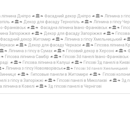
а ліпнина Дніпро
☙🏛️❧
Фасадний декор Дніпро
☙🏛️❧
Ліпнина з гіп
опіль
☙🏛️❧
Декор для фасаду Тернопіль
☙🏛️❧
Ліпнина з гіпсу Чер
но-Франківськ
☙🏛️❧
Фасадна ліпнина Івано-Франківськ
☙🏛️❧
Гіпс
пнина Запоріжжя
☙🏛️❧
Декор для фасаду Запоріжжя
☙🏛️❧
Гіпсов
Фасадний декор Житомир
☙🏛️❧
Ліпнина з гіпсу Хмельницький
☙
 Черкаси
☙🏛️❧
Декор для фасаду Черкаси
☙🏛️❧
Гіпсова ліпнина 
🏛️❧
Ліпнина з гіпсу в Сумах
☙🏛️❧
Гіпсовий декор в Херсоні
☙🏛️❧
Ф
️❧
Гіпсова ліпнина Самбір
☙🏛️❧
Гіпсові 3d панелі Івано-Франківськ
граді
☙🏛️❧
Гіпсова ліпнина в Калуші
☙🏛️❧
Гіпсові 3д панелі в Києві
Ліпнина з гіпсу Новояворівськ
️❧
☙🏛️❧
Гіпсові 3d панелі Хмельницький
 Виннице
☙🏛️❧
Гипсовые панели в Житомире
☙🏛️❧
Гіпсові колони
елі з гіпсу в Запоріжжі
☙🏛️❧
Гіпсові панелі в Миколаєві
☙🏛️❧
3д п
а ліпнина в Ковелі
☙🏛️❧
3д гіпсові панелі в Чернігові