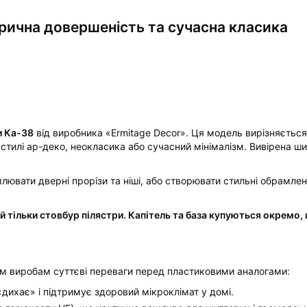
трична довершеність та сучасна класика
и Ка-38
від виробника «Ermitage Decor». Ця модель вирізняєтьс
 стилі ар-деко, неокласика або сучасний мінімалізм. Вивірена ши
лювати дверні прорізи та ніші, або створювати стильні обрамле
й тільки стовбур пілястри. Капітель та база купуються окремо
им виробам суттєві переваги перед пластиковими аналогами:
дихає» і підтримує здоровий мікроклімат у домі.