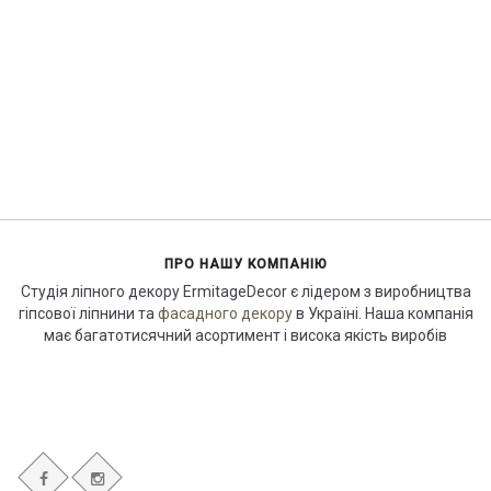
ПРО НАШУ КОМПАНІЮ
Студія ліпного декору ErmitageDecor є лідером з виробництва
гіпсової ліпнини та
фасадного декору
в Україні. Наша компанія
має багатотисячний асортимент і висока якість виробів