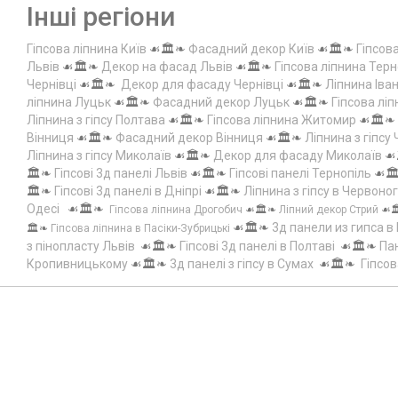
Інші регіони
Гіпсова ліпнина Київ
☙🏛️❧
Фасадний декор Київ
☙🏛️❧
Гіпсов
Львів
☙🏛️❧
Декор на фасад Львів
☙🏛️❧
Гіпсова ліпнина Терн
Чернівці
☙🏛️❧
Декор для фасаду Чернівці
☙🏛️❧
Ліпнина Іва
ліпнина Луцьк
☙🏛️❧
Фасадний декор Луцьк
☙🏛️❧
Гіпсова лі
Ліпнина з гіпсу Полтава
☙🏛️❧
Гіпсова ліпнина Житомир
☙🏛️❧
Вінниця
☙🏛️❧
Фасадний декор Вінниця
☙🏛️❧
Ліпнина з гіпсу
Ліпнина з гіпсу Миколаїв
☙🏛️❧
Декор для фасаду Миколаїв
☙
🏛️❧
Гіпсові 3д панелі Львів
☙🏛️❧
Гіпсові панелі Тернопіль
☙🏛
🏛️❧
Гіпсові 3д панелі в Дніпрі
☙🏛️❧
Ліпнина з гіпсу в Червоно
Одесі
☙🏛️❧
Гіпсова ліпнина Дрогобич
☙🏛️❧
Ліпний декор Стрий
☙
☙🏛️❧
3д панели из гипса в
🏛️❧
Гіпсова ліпнина в Пасіки-Зубрицькі
з пінопласту Львів
☙🏛️❧
Гіпсові 3д панелі в Полтаві
☙🏛️❧
Пан
Кропивницькому
☙🏛️❧
3д панелі з гіпсу в Сумах
☙🏛️❧
Гіпсов