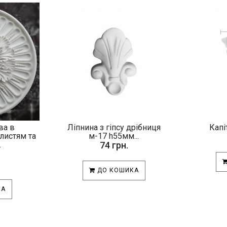
ва в
Ліпнина з гіпсу дрібниця
Капі
 листям та
м-17 h55мм...
.
74 грн.
ДО КОШИКА
КА