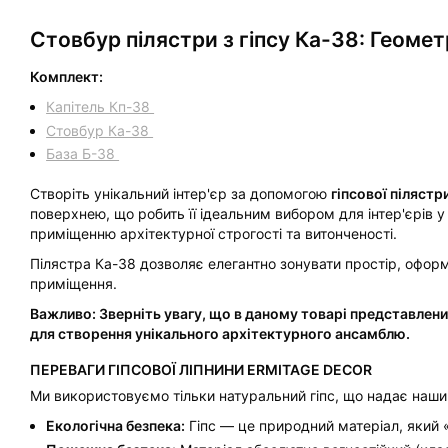
Стовбур пілястри з гіпсу Ка-38: Геоме
Комплект:
Капітель Кп-38
Стовбур Ка-38
База Б-38
Створіть унікальний інтер'єр за допомогою
гіпсової пілястр
поверхнею, що робить її ідеальним вибором для інтер'єрів у
приміщенню архітектурної строгості та витонченості.
Пілястра Ка-38 дозволяє елегантно зонувати простір, оформ
приміщення.
Важливо: Зверніть увагу, що в даному товарі представлени
для створення унікального архітектурного ансамблю.
ПЕРЕВАГИ ГІПСОВОЇ ЛІПНИНИ ERMITAGE DECOR
Ми використовуємо тільки натуральний гіпс, що надає наш
Екологічна безпека:
Гіпс — це природний матеріал, який «