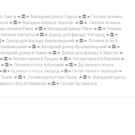
су Одеса
☙🏛️❧
Фасадний декор Одеса
☙🏛️❧
Гіпсова ліпнина
нігів
☙🏛️❧
Фасадна ліпнина Чернігів
☙🏛️❧
Гіпсова ліпнина
ова ліпнина Рівне
☙🏛️❧
Фасадний декор Рівне
☙🏛️❧
Гіпсова
а ліпнина Ужгород
☙🏛️❧
Декор для фасаду Ужгород
☙🏛️❧
️❧
Декор для фасаду Хмельницький
☙🏛️❧
Ліпнина з гіпсу
Кропивницький
☙🏛️❧
Фасадний декор Кропивницький
☙🏛️❧
асадний декор в Сумах
☙🏛️❧
Декор для фасаду в Херсоні
☙
☙🏛️❧
Гіпсові панелі в Луцьку
☙🏛️❧
Гіпсові панелі в Рівному
☙
☙🏛️❧
Ліпнина з гіпсу в Коломиї
☙🏛️❧
3д панелі з гіпсу в
☙🏛️❧
3д панелі з гіпсу в Ужгороді
☙🏛️❧
Гіпсові панелі в Чернівцях
☙
 Львів
☙🏛️❧
Гіпсові скульптури Львів
☙🏛️❧
Фасадний декор
анелі з гіпсу в Черкасах
☙🏛️❧
Гіпсові 3д панелі в