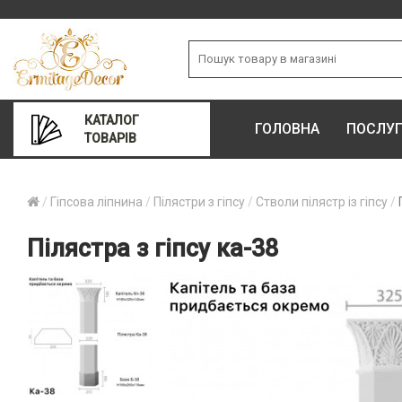
КАТАЛОГ
ГОЛОВНА
ПОСЛУ
ТОВАРІВ
Гіпсова ліпнина
Пілястри з гіпсу
Стволи пілястр із гіпсу
Пілястра з гіпсу ка-38