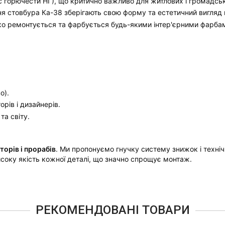
с горючести НГ), що критично важливо для житлових і громадсь
хня стовбура Ка-38 зберігають свою форму та естетичний вигляд 
егко ремонтується та фарбується будь-якими інтер'єрними фарба
о).
рів і дизайнерів.
та світу.
торів і прорабів
. Ми пропонуємо гнучку систему знижок і техніч
соку якість кожної деталі, що значно спрощує монтаж.
РЕКОМЕНДОВАНІ ТОВАРИ