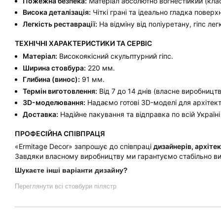
Пожежна безпека:
Матеріал абсолютно вогнестійкий (кла
Висока деталізація:
Чіткі грані та ідеально гладка повер
Легкість реставрації:
На відміну від поліуретану, гіпс л
ТЕХНІЧНІ ХАРАКТЕРИСТИКИ ТА СЕРВІС
Матеріал:
Високоякісний скульптурний гіпс.
Ширина стовбура:
220 мм.
Глибина (винос):
91 мм.
Термін виготовлення:
Від 7 до 14 днів (власне виробництв
3D-моделювання:
Надаємо готові 3D-моделі для архітекто
Доставка:
Надійне пакування та відправка по всій Україні 
ПРОФЕСІЙНА СПІВПРАЦЯ
«Ermitage Decor» запрошує до співпраці
дизайнерів, архітек
Завдяки власному виробництву ми гарантуємо стабільно ви
Шукаєте інші варіанти дизайну?
Переглянути всі стовбури пілястр