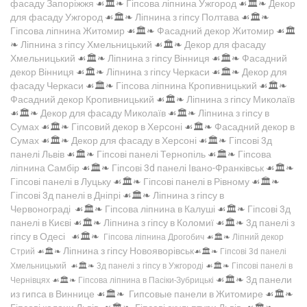
фасаду Запоріжжя
☙🏛️❧
Гіпсова ліпнина Ужгород
☙🏛️❧
Декор
для фасаду Ужгород
☙🏛️❧
Ліпнина з гіпсу Полтава
☙🏛️❧
Гіпсова ліпнина Житомир
☙🏛️❧
Фасадний декор Житомир
☙🏛️
❧
Ліпнина з гіпсу Хмельницький
☙🏛️❧
Декор для фасаду
Хмельницький
☙🏛️❧
Ліпнина з гіпсу Вінниця
☙🏛️❧
Фасадний
декор Вінниця
☙🏛️❧
Ліпнина з гіпсу Черкаси
☙🏛️❧
Декор для
фасаду Черкаси
☙🏛️❧
Гіпсова ліпнина Кропивницький
☙🏛️❧
Фасадний декор Кропивницький
☙🏛️❧
Ліпнина з гіпсу Миколаїв
☙🏛️❧
Декор для фасаду Миколаїв
☙🏛️❧
Ліпнина з гіпсу в
Сумах
☙🏛️❧
Гіпсовий декор в Херсоні
☙🏛️❧
Фасадний декор в
Сумах
☙🏛️❧
Декор для фасаду в Херсоні
☙🏛️❧
Гіпсові 3д
панелі Львів
☙🏛️❧
Гіпсові панелі Тернопіль
☙🏛️❧
Гіпсова
ліпнина Самбір
☙🏛️❧
Гіпсові 3d панелі Івано-Франківськ
☙🏛️❧
Гіпсові панелі в Луцьку
☙🏛️❧
Гіпсові панелі в Рівному
☙🏛️❧
Гіпсові 3д панелі в Дніпрі
☙🏛️❧
Ліпнина з гіпсу в
Червонограді
☙🏛️❧
Гіпсова ліпнина в Калуші
☙🏛️❧
Гіпсові 3д
панелі в Києві
☙🏛️❧
Ліпнина з гіпсу в Коломиї
☙🏛️❧
3д панелі з
гіпсу в Одесі
☙🏛️❧
Гіпсова ліпнина Дрогобич
☙🏛️❧
Ліпний декор
Ліпнина з гіпсу Новояворівськ
Стрий
☙🏛️❧
☙🏛️❧
Гіпсові 3d панелі
Хмельницький
☙🏛️❧
3д панелі з гіпсу в Ужгороді
☙🏛️❧
Гіпсові панелі в
☙🏛️❧
3д панели
Чернівцях
☙🏛️❧
Гіпсова ліпнина в Пасіки-Зубрицькі
из гипса в Виннице
☙🏛️❧
Гипсовые панели в Житомире
☙🏛️❧