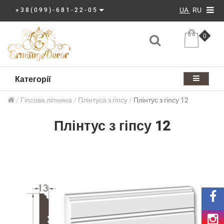
UA
RU
+38(099)-681-22-05
0
Категорії
Гіпсова ліпнина
Плінтуса з гіпсу
Плінтус з гіпсу 12
Плінтус з гіпсу 12