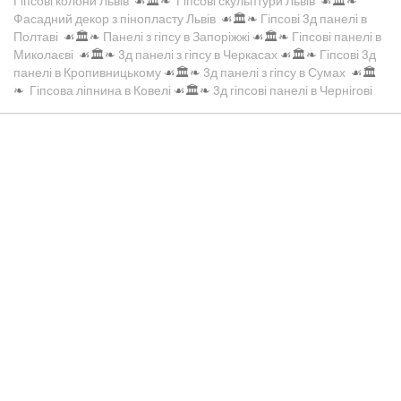
Гіпсові колони Львів
☙🏛️❧
Гіпсові скульптури Львів
☙🏛️❧
Фасадний декор з пінопласту Львів
☙🏛️❧
Гіпсові 3д панелі в
Полтаві
☙🏛️❧
Панелі з гіпсу в Запоріжжі
☙🏛️❧
Гіпсові панелі в
Миколаєві
☙🏛️❧
3д панелі з гіпсу в Черкасах
☙🏛️❧
Гіпсові 3д
панелі в Кропивницькому
☙🏛️❧
3д панелі з гіпсу в Сумах
☙🏛️
❧
Гіпсова ліпнина в Ковелі
☙🏛️❧
3д гіпсові панелі в Чернігові