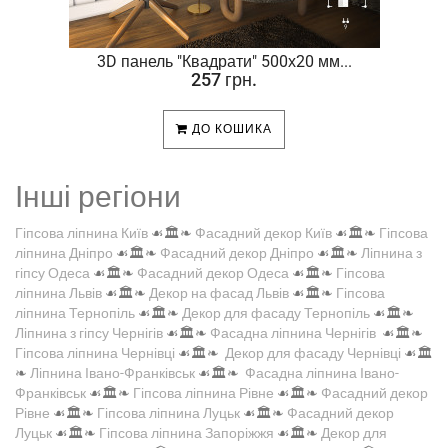
.
3D панель "Квадрати" 500х20 мм...
257 грн.
ДО КОШИКА
Інші регіони
Гіпсова ліпнина Київ
☙🏛️❧
Фасадний декор Київ
☙🏛️❧
Гіпсова
ліпнина Дніпро
☙🏛️❧
Фасадний декор Дніпро
☙🏛️❧
Ліпнина з
гіпсу Одеса
☙🏛️❧
Фасадний декор Одеса
☙🏛️❧
Гіпсова
ліпнина Львів
☙🏛️❧
Декор на фасад Львів
☙🏛️❧
Гіпсова
ліпнина Тернопіль
☙🏛️❧
Декор для фасаду Тернопіль
☙🏛️❧
Ліпнина з гіпсу Чернігів
☙🏛️❧
Фасадна ліпнина Чернігів
☙🏛️❧
Гіпсова ліпнина Чернівці
☙🏛️❧
Декор для фасаду Чернівці
☙🏛️
❧
Ліпнина Івано-Франківськ
☙🏛️❧
Фасадна ліпнина Івано-
Франківськ
☙🏛️❧
Гіпсова ліпнина Рівне
☙🏛️❧
Фасадний декор
Рівне
☙🏛️❧
Гіпсова ліпнина Луцьк
☙🏛️❧
Фасадний декор
Луцьк
☙🏛️❧
Гіпсова ліпнина Запоріжжя
☙🏛️❧
Декор для