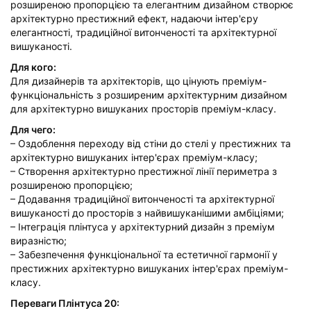
розширеною пропорцією та елегантним дизайном створює
архітектурно престижний ефект, надаючи інтер'єру
елегантності, традиційної витонченості та архітектурної
вишуканості.
Для кого:
Для дизайнерів та архітекторів, що цінують преміум-
функціональність з розширеним архітектурним дизайном
для архітектурно вишуканих просторів преміум-класу.
Для чего:
– Оздоблення переходу від стіни до стелі у престижних та
архітектурно вишуканих інтер'єрах преміум-класу;
– Створення архітектурно престижної лінії периметра з
розширеною пропорцією;
– Додавання традиційної витонченості та архітектурної
вишуканості до просторів з найвишуканішими амбіціями;
– Інтеграція плінтуса у архітектурний дизайн з преміум
виразністю;
– Забезпечення функціональної та естетичної гармонії у
престижних архітектурно вишуканих інтер'єрах преміум-
класу.
Переваги Плінтуса 20: