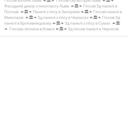
Гіпсові колони Львів
☙🏛️❧
Гіпсові скульптури Львів
☙🏛️❧
Фасадний декор з пінопласту Львів
☙🏛️❧
Гіпсові 3д панелі в
Полтаві
☙🏛️❧
Панелі з гіпсу в Запоріжжі
☙🏛️❧
Гіпсові панелі в
Миколаєві
☙🏛️❧
3д панелі з гіпсу в Черкасах
☙🏛️❧
Гіпсові 3д
панелі в Кропивницькому
☙🏛️❧
3д панелі з гіпсу в Сумах
☙🏛️
❧
Гіпсова ліпнина в Ковелі
☙🏛️❧
3д гіпсові панелі в Чернігові