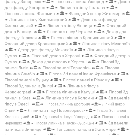
фасаду Запоріжжя
☙🏛️❧
Гіпсова ліпнина Ужгород
☙🏛️❧
Декор
для фасаду Ужгород
☙🏛️❧
Ліпнина з гіпсу Полтава
☙🏛️❧
Гіпсова ліпнина Житомир
☙🏛️❧
Фасадний декор Житомир
☙🏛️
❧
Ліпнина з гіпсу Хмельницький
☙🏛️❧
Декор для фасаду
Хмельницький
☙🏛️❧
Ліпнина з гіпсу Вінниця
☙🏛️❧
Фасадний
декор Вінниця
☙🏛️❧
Ліпнина з гіпсу Черкаси
☙🏛️❧
Декор для
фасаду Черкаси
☙🏛️❧
Гіпсова ліпнина Кропивницький
☙🏛️❧
Фасадний декор Кропивницький
☙🏛️❧
Ліпнина з гіпсу Миколаїв
☙🏛️❧
Декор для фасаду Миколаїв
☙🏛️❧
Ліпнина з гіпсу в
Сумах
☙🏛️❧
Гіпсовий декор в Херсоні
☙🏛️❧
Фасадний декор в
Сумах
☙🏛️❧
Декор для фасаду в Херсоні
☙🏛️❧
Гіпсові 3д
панелі Львів
☙🏛️❧
Гіпсові панелі Тернопіль
☙🏛️❧
Гіпсова
ліпнина Самбір
☙🏛️❧
Гіпсові 3d панелі Івано-Франківськ
☙🏛️❧
Гіпсові панелі в Луцьку
☙🏛️❧
Гіпсові панелі в Рівному
☙🏛️❧
Гіпсові 3д панелі в Дніпрі
☙🏛️❧
Ліпнина з гіпсу в
Червонограді
☙🏛️❧
Гіпсова ліпнина в Калуші
☙🏛️❧
Гіпсові 3д
панелі в Києві
☙🏛️❧
Ліпнина з гіпсу в Коломиї
☙🏛️❧
3д панелі з
гіпсу в Одесі
☙🏛️❧
Гіпсова ліпнина Дрогобич
☙🏛️❧
Ліпний декор
Ліпнина з гіпсу Новояворівськ
Стрий
☙🏛️❧
☙🏛️❧
Гіпсові 3d панелі
Хмельницький
☙🏛️❧
3д панелі з гіпсу в Ужгороді
☙🏛️❧
Гіпсові панелі в
☙🏛️❧
3д панели
Чернівцях
☙🏛️❧
Гіпсова ліпнина в Пасіки-Зубрицькі
из гипса в Виннице
☙🏛️❧
Гипсовые панели в Житомире
☙🏛️❧