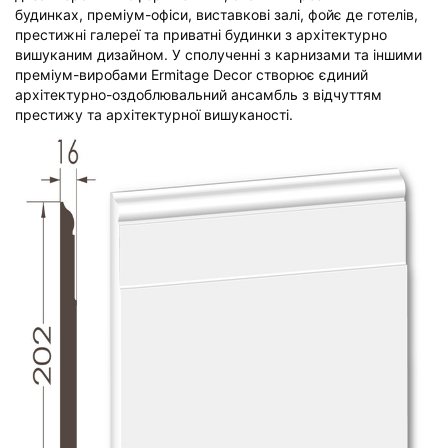
будинках, преміум-офіси, виставкові залі, фойє де готелів,
престижні галереї та приватні будинки з архітектурно
вишуканим дизайном. У сполученні з карнизами та іншими
преміум-виробами Ermitage Decor створює єдиний
архітектурно-оздоблювальний ансамбль з відчуттям
престижу та архітектурної вишуканості.