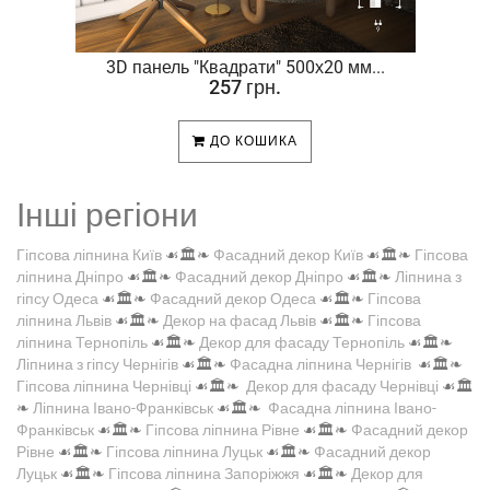
.
3D панель "Квадрати" 500х20 мм...
257 грн.
ДО КОШИКА
Інші регіони
Гіпсова ліпнина Київ
☙🏛️❧
Фасадний декор Київ
☙🏛️❧
Гіпсова
ліпнина Дніпро
☙🏛️❧
Фасадний декор Дніпро
☙🏛️❧
Ліпнина з
гіпсу Одеса
☙🏛️❧
Фасадний декор Одеса
☙🏛️❧
Гіпсова
ліпнина Львів
☙🏛️❧
Декор на фасад Львів
☙🏛️❧
Гіпсова
ліпнина Тернопіль
☙🏛️❧
Декор для фасаду Тернопіль
☙🏛️❧
Ліпнина з гіпсу Чернігів
☙🏛️❧
Фасадна ліпнина Чернігів
☙🏛️❧
Гіпсова ліпнина Чернівці
☙🏛️❧
Декор для фасаду Чернівці
☙🏛️
❧
Ліпнина Івано-Франківськ
☙🏛️❧
Фасадна ліпнина Івано-
Франківськ
☙🏛️❧
Гіпсова ліпнина Рівне
☙🏛️❧
Фасадний декор
Рівне
☙🏛️❧
Гіпсова ліпнина Луцьк
☙🏛️❧
Фасадний декор
Луцьк
☙🏛️❧
Гіпсова ліпнина Запоріжжя
☙🏛️❧
Декор для