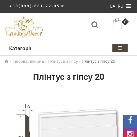
UA
RU
+38(099)-681-22-05
0
Категорії
Гіпсова ліпнина
Плінтуса з гіпсу
Плінтус з гіпсу 20
Плінтус з гіпсу 20