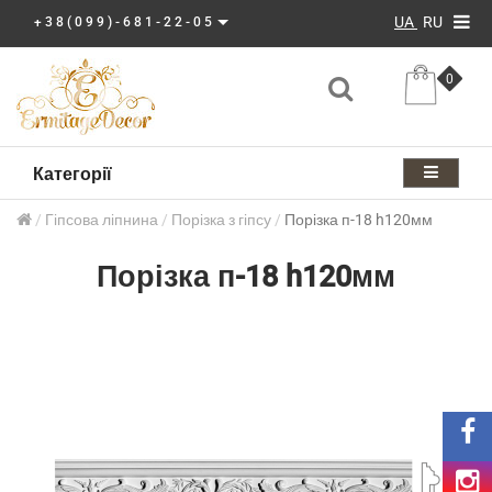
UA
RU
+38(099)-681-22-05
0
Категорії
Гіпсова ліпнина
Порізка з гіпсу
Порізка п-18 h120мм
Порізка п-18 h120мм