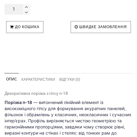
ДО КОШИКА
ШВИДКЕ ЗАМОВЛЕННЯ
ОПИС
ХАРАКТЕРИСТИКИ
ВІДГУКИ (0)
Декоративна порізка з гіпсу п-18
Порізка п-18
— витончений лінійний елемент із
високоміцного гіпсу для формування акуратних панелей,
фільонок і обрамлень у класичних, неокласичних і сучасних
інтер’єрах. Профіль вирізняється чистою геометрією та
гармонійними пропорціями, завдяки чому створює рівні,
виразні контури на стінах і стелях: від тонких рам до