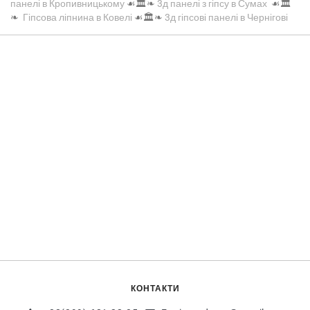
панелі в Кропивницькому
☙🏛️❧
3д панелі з гіпсу в Сумах
☙🏛️
❧
Гіпсова ліпнина в Ковелі
☙🏛️❧
3д гіпсові панелі в Чернігові
КОНТАКТИ