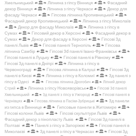
Хмельницький
☙🏛️❧
Ліпнина з гіпсу Вінниця
☙🏛️❧
Фасадний
декор Вінниця
☙🏛️❧
Ліпнина з гіпсу Черкаси
☙🏛️❧
Декор для
фасаду Черкаси
☙🏛️❧
Гіпсова ліпнина Кропивницький
☙🏛️❧
Фасадний декор Кропивницький
☙🏛️❧
Ліпнина з гіпсу Миколаїв
☙🏛️❧
Декор для фасаду Миколаїв
☙🏛️❧
Ліпнина з гіпсу в
Сумах
☙🏛️❧
Гіпсовий декор в Херсоні
☙🏛️❧
Фасадний декор в
Сумах
☙🏛️❧
Декор для фасаду в Херсоні
☙🏛️❧
Гіпсові 3д
панелі Львів
☙🏛️❧
Гіпсові панелі Тернопіль
☙🏛️❧
Гіпсова
ліпнина Самбір
☙🏛️❧
Гіпсові 3d панелі Івано-Франківськ
☙🏛️❧
Гіпсові панелі в Луцьку
☙🏛️❧
Гіпсові панелі в Рівному
☙🏛️❧
Гіпсові 3д панелі в Дніпрі
☙🏛️❧
Ліпнина з гіпсу в
Червонограді
☙🏛️❧
Гіпсова ліпнина в Калуші
☙🏛️❧
Гіпсові 3д
панелі в Києві
☙🏛️❧
Ліпнина з гіпсу в Коломиї
☙🏛️❧
3д панелі з
гіпсу в Одесі
☙🏛️❧
Гіпсова ліпнина Дрогобич
☙🏛️❧
Ліпний декор
Ліпнина з гіпсу Новояворівськ
Стрий
☙🏛️❧
☙🏛️❧
Гіпсові 3d панелі
Хмельницький
☙🏛️❧
3д панелі з гіпсу в Ужгороді
☙🏛️❧
Гіпсові панелі в
☙🏛️❧
3д панели
Чернівцях
☙🏛️❧
Гіпсова ліпнина в Пасіки-Зубрицькі
из гипса в Виннице
☙🏛️❧
Гипсовые панели в Житомире
☙🏛️❧
Гіпсові колони Львів
☙🏛️❧
Гіпсові скульптури Львів
☙🏛️❧
Фасадний декор з пінопласту Львів
☙🏛️❧
Гіпсові 3д панелі в
Полтаві
☙🏛️❧
Панелі з гіпсу в Запоріжжі
☙🏛️❧
Гіпсові панелі в
Миколаєві
☙🏛️❧
3д панелі з гіпсу в Черкасах
☙🏛️❧
Гіпсові 3д