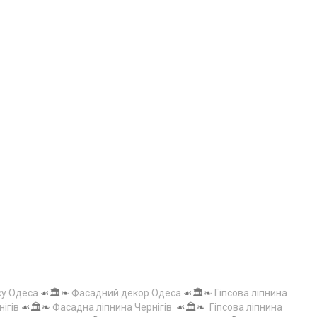
су Одеса
☙🏛️❧
Фасадний декор Одеса
☙🏛️❧
Гіпсова ліпнина
нігів
☙🏛️❧
Фасадна ліпнина Чернігів
☙🏛️❧
Гіпсова ліпнина