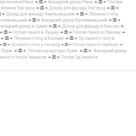
ова ліпнина Рівне
☙🏛️❧
Фасадний декор Рівне
☙🏛️❧
Гіпсова
а ліпнина Ужгород
☙🏛️❧
Декор для фасаду Ужгород
☙🏛️❧
️❧
Декор для фасаду Хмельницький
☙🏛️❧
Ліпнина з гіпсу
Кропивницький
☙🏛️❧
Фасадний декор Кропивницький
☙🏛️❧
асадний декор в Сумах
☙🏛️❧
Декор для фасаду в Херсоні
☙
☙🏛️❧
Гіпсові панелі в Луцьку
☙🏛️❧
Гіпсові панелі в Рівному
☙
☙🏛️❧
Ліпнина з гіпсу в Коломиї
☙🏛️❧
3д панелі з гіпсу в
☙🏛️❧
3д панелі з гіпсу в Ужгороді
☙🏛️❧
Гіпсові панелі в Чернівцях
☙
 Львів
☙🏛️❧
Гіпсові скульптури Львів
☙🏛️❧
Фасадний декор
анелі з гіпсу в Черкасах
☙🏛️❧
Гіпсові 3д панелі в