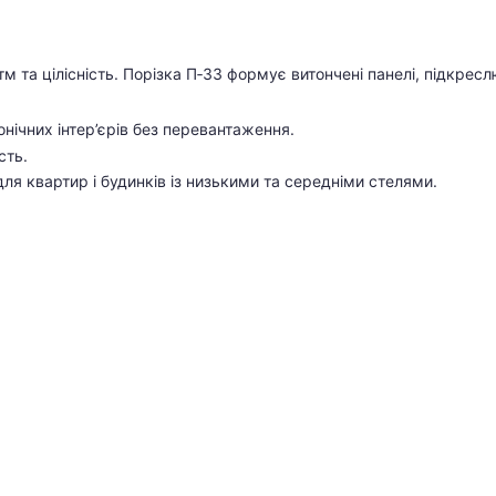
 та цілісність. Порізка П‑33 формує витончені панелі, підкреслює
онічних інтер’єрів без перевантаження.
сть.
ля квартир і будинків із низькими та середніми стелями.