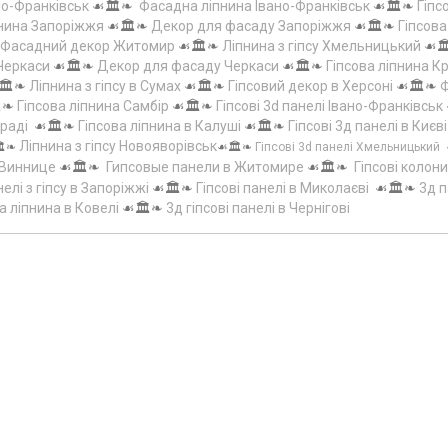
но-Франківськ
☙🏛️❧
Фасадна ліпнина Івано-Франківськ
☙🏛️❧
Гіпс
пнина Запоріжжя
☙🏛️❧
Декор для фасаду Запоріжжя
☙🏛️❧
Гіпсов
Фасадний декор Житомир
☙🏛️❧
Ліпнина з гіпсу Хмельницький
☙
 Черкаси
☙🏛️❧
Декор для фасаду Черкаси
☙🏛️❧
Гіпсова ліпнина 
🏛️❧
Ліпнина з гіпсу в Сумах
☙🏛️❧
Гіпсовий декор в Херсоні
☙🏛️❧
Ф
️❧
Гіпсова ліпнина Самбір
☙🏛️❧
Гіпсові 3d панелі Івано-Франківськ
граді
☙🏛️❧
Гіпсова ліпнина в Калуші
☙🏛️❧
Гіпсові 3д панелі в Києві
Ліпнина з гіпсу Новояворівськ
️❧
☙🏛️❧
Гіпсові 3d панелі Хмельницький
 Виннице
☙🏛️❧
Гипсовые панели в Житомире
☙🏛️❧
Гіпсові колони
елі з гіпсу в Запоріжжі
☙🏛️❧
Гіпсові панелі в Миколаєві
☙🏛️❧
3д п
а ліпнина в Ковелі
☙🏛️❧
3д гіпсові панелі в Чернігові