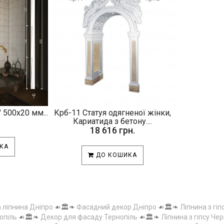
 500х20 мм...
Крб-11 Статуя одягненої жінки,
.
Кариатида з бетону....
18 616 грн.
КА
ДО КОШИКА
а ліпнина Дніпро
☙🏛️❧
Фасадний декор Дніпро
☙🏛️❧
Ліпнина з гіп
опіль
☙🏛️❧
Декор для фасаду Тернопіль
☙🏛️❧
Ліпнина з гіпсу Чер