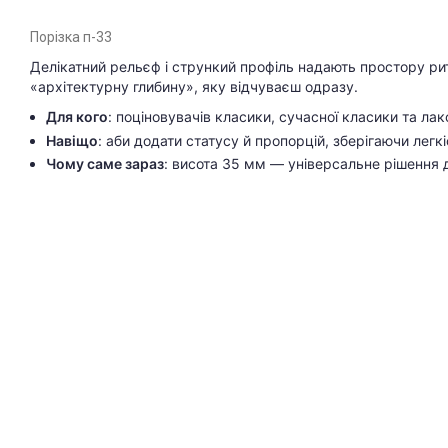
Порізка п-33
Делікатний рельєф і стрункий профіль надають простору ритм
«архітектурну глибину», яку відчуваєш одразу.
Для кого
: поціновувачів класики, сучасної класики та лак
Навіщо
: аби додати статусу й пропорцій, зберігаючи легкі
Чому саме зараз
: висота 35 мм — універсальне рішення д