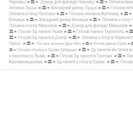
Чернівці
☙🏛️❧
Декор для фасаду Чернівці
☙🏛️❧
Ліпнина Іва
ліпнина Луцьк
☙🏛️❧
Фасадний декор Луцьк
☙🏛️❧
Гіпсова лі
Ліпнина з гіпсу Полтава
☙🏛️❧
Гіпсова ліпнина Житомир
☙🏛️❧
Вінниця
☙🏛️❧
Фасадний декор Вінниця
☙🏛️❧
Ліпнина з гіпсу
Ліпнина з гіпсу Миколаїв
☙🏛️❧
Декор для фасаду Миколаїв
☙
🏛️❧
Гіпсові 3д панелі Львів
☙🏛️❧
Гіпсові панелі Тернопіль
☙🏛
🏛️❧
Гіпсові 3д панелі в Дніпрі
☙🏛️❧
Ліпнина з гіпсу в Червоно
Одесі
☙🏛️❧
Гіпсова ліпнина Дрогобич
☙🏛️❧
Ліпний декор Стрий
☙
☙🏛️❧
3д панели из гипса в
🏛️❧
Гіпсова ліпнина в Пасіки-Зубрицькі
з пінопласту Львів
☙🏛️❧
Гіпсові 3д панелі в Полтаві
☙🏛️❧
Пан
Кропивницькому
☙🏛️❧
3д панелі з гіпсу в Сумах
☙🏛️❧
Гіпсов