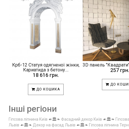
Крб-12 Статуя одягненої жінки,
3D панель "Квадрати"
Кариатида з бетону....
257 грн
18 616 грн.
ДО КОШИ
ДО КОШИКА
Інші регіони
Гіпсова ліпнина Київ
☙🏛️❧
Фасадний декор Київ
☙🏛️❧
Гіпсов
Львів
☙🏛️❧
Декор на фасад Львів
☙🏛️❧
Гіпсова ліпнина Терн