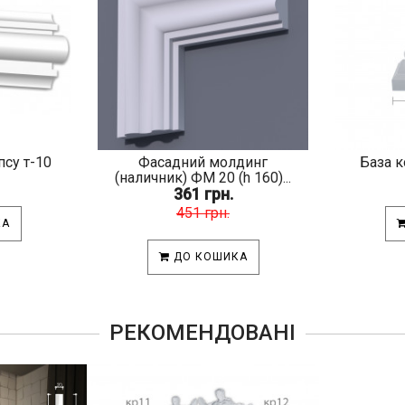
псу т-10
Фасадний молдинг
База к
(наличник) ФМ 20 (h 160)...
361 грн.
451 грн.
КА
ДО КОШИКА
РЕКОМЕНДОВАНІ