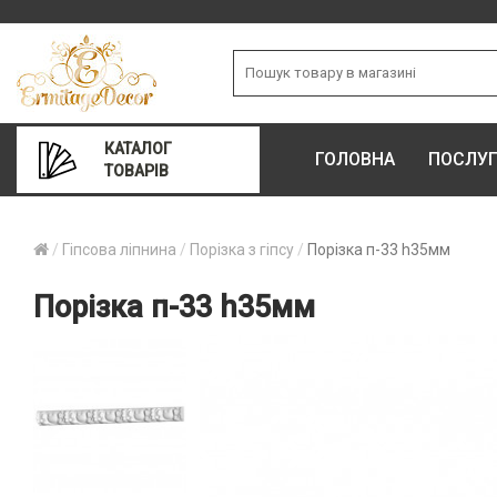
КАТАЛОГ
ГОЛОВНА
ПОСЛУ
ТОВАРІВ
Гіпсова ліпнина
Порізка з гіпсу
Порізка п-33 h35мм
Порізка п-33 h35мм