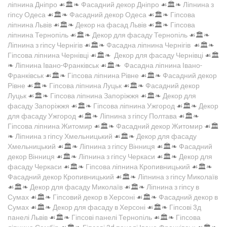
ліпнина Дніпро
☙🏛️❧
Фасадний декор Дніпро
☙🏛️❧
Ліпнина з
гіпсу Одеса
☙🏛️❧
Фасадний декор Одеса
☙🏛️❧
Гіпсова
ліпнина Львів
☙🏛️❧
Декор на фасад Львів
☙🏛️❧
Гіпсова
ліпнина Тернопіль
☙🏛️❧
Декор для фасаду Тернопіль
☙🏛️❧
Ліпнина з гіпсу Чернігів
☙🏛️❧
Фасадна ліпнина Чернігів
☙🏛️❧
Гіпсова ліпнина Чернівці
☙🏛️❧
Декор для фасаду Чернівці
☙🏛️
❧
Ліпнина Івано-Франківськ
☙🏛️❧
Фасадна ліпнина Івано-
Франківськ
☙🏛️❧
Гіпсова ліпнина Рівне
☙🏛️❧
Фасадний декор
Рівне
☙🏛️❧
Гіпсова ліпнина Луцьк
☙🏛️❧
Фасадний декор
Луцьк
☙🏛️❧
Гіпсова ліпнина Запоріжжя
☙🏛️❧
Декор для
фасаду Запоріжжя
☙🏛️❧
Гіпсова ліпнина Ужгород
☙🏛️❧
Декор
для фасаду Ужгород
☙🏛️❧
Ліпнина з гіпсу Полтава
☙🏛️❧
Гіпсова ліпнина Житомир
☙🏛️❧
Фасадний декор Житомир
☙🏛️
❧
Ліпнина з гіпсу Хмельницький
☙🏛️❧
Декор для фасаду
Хмельницький
☙🏛️❧
Ліпнина з гіпсу Вінниця
☙🏛️❧
Фасадний
декор Вінниця
☙🏛️❧
Ліпнина з гіпсу Черкаси
☙🏛️❧
Декор для
фасаду Черкаси
☙🏛️❧
Гіпсова ліпнина Кропивницький
☙🏛️❧
Фасадний декор Кропивницький
☙🏛️❧
Ліпнина з гіпсу Миколаїв
☙🏛️❧
Декор для фасаду Миколаїв
☙🏛️❧
Ліпнина з гіпсу в
Сумах
☙🏛️❧
Гіпсовий декор в Херсоні
☙🏛️❧
Фасадний декор в
Сумах
☙🏛️❧
Декор для фасаду в Херсоні
☙🏛️❧
Гіпсові 3д
панелі Львів
☙🏛️❧
Гіпсові панелі Тернопіль
☙🏛️❧
Гіпсова