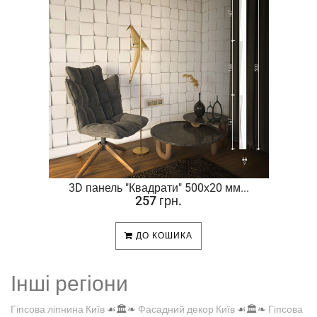
.
3D панель "Квадрати" 500х20 мм...
257 грн.
ДО КОШИКА
Інші регіони
Гіпсова ліпнина Київ
☙🏛️❧
Фасадний декор Київ
☙🏛️❧
Гіпсова