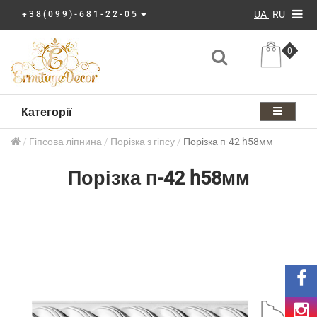
UA
RU
+38(099)-681-22-05
0
Категорії
Гіпсова ліпнина
Порізка з гіпсу
Порізка п-42 h58мм
Порізка п-42 h58мм