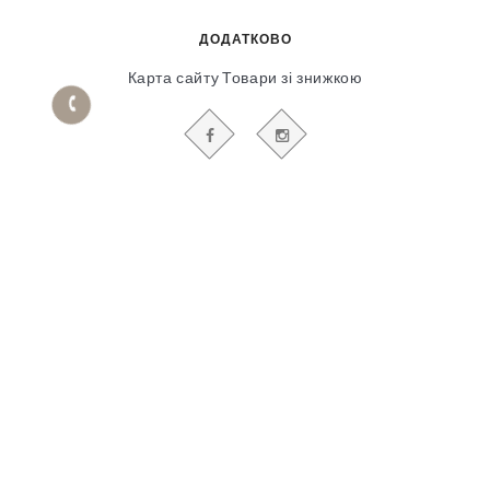
ДОДАТКОВО
Карта сайту
Товари зі знижкою
БУДЬТЕ В КУРСІ НАШИХ АКЦІЙ І НОВИН
Гіпсовий і фасадний ліпний декор
© 2018-2025
Продвижение сайта