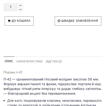
ДО КОШИКА
ШВИДКЕ ЗАМОВЛЕННЯ
ОПИС
ХАРАКТЕРИСТИКИ
ВІДГУКИ (0)
Порізка п-42
П‑42 — орнаментований гіпсовий молдинг висотою 58 мм.
Формує виразні панелі та фризи, підкреслює портали й ніші,
вибудовує чіткий ритм інтер’єру та додає глибоку світлотінь
— благородний акцент без перевантаження.
Для кого: поціновувачів класики, неокласики, паризького
стилю та інтер’єрів із делікатним історичним відтінком.