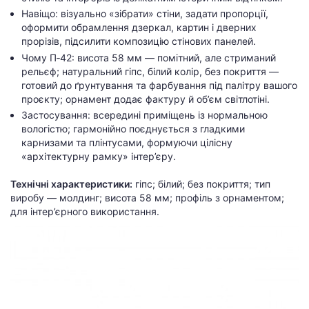
Навіщо: візуально «зібрати» стіни, задати пропорції,
оформити обрамлення дзеркал, картин і дверних
прорізів, підсилити композицію стінових панелей.
Чому П‑42: висота 58 мм — помітний, але стриманий
рельєф; натуральний гіпс, білий колір, без покриття —
готовий до ґрунтування та фарбування під палітру вашого
проєкту; орнамент додає фактуру й об’єм світлотіні.
Застосування: всередині приміщень із нормальною
вологістю; гармонійно поєднується з гладкими
карнизами та плінтусами, формуючи цілісну
«архітектурну рамку» інтер’єру.
Технічні характеристики:
гіпс; білий; без покриття; тип
виробу — молдинг; висота 58 мм; профіль з орнаментом;
для інтер’єрного використання.