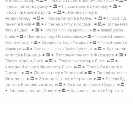
ліпнина Самбір
☙🏛️❧
Гіпсові 3d панелі Івано-Франківськ
☙🏛️❧
Гіпсові панелі в Луцьку
☙🏛️❧
Гіпсові панелі в Рівному
☙🏛️❧
Гіпсові 3д панелі в Дніпрі
☙🏛️❧
Ліпнина з гіпсу в
Червонограді
☙🏛️❧
Гіпсова ліпнина в Калуші
☙🏛️❧
Гіпсові 3д
панелі в Києві
☙🏛️❧
Ліпнина з гіпсу в Коломиї
☙🏛️❧
3д панелі з
гіпсу в Одесі
☙🏛️❧
Гіпсова ліпнина Дрогобич
☙🏛️❧
Ліпний декор
Ліпнина з гіпсу Новояворівськ
Стрий
☙🏛️❧
☙🏛️❧
Гіпсові 3d панелі
Хмельницький
☙🏛️❧
3д панелі з гіпсу в Ужгороді
☙🏛️❧
Гіпсові панелі в
☙🏛️❧
3д панели
Чернівцях
☙🏛️❧
Гіпсова ліпнина в Пасіки-Зубрицькі
из гипса в Виннице
☙🏛️❧
Гипсовые панели в Житомире
☙🏛️❧
Гіпсові колони Львів
☙🏛️❧
Гіпсові скульптури Львів
☙🏛️❧
Фасадний декор з пінопласту Львів
☙🏛️❧
Гіпсові 3д панелі в
Полтаві
☙🏛️❧
Панелі з гіпсу в Запоріжжі
☙🏛️❧
Гіпсові панелі в
Миколаєві
☙🏛️❧
3д панелі з гіпсу в Черкасах
☙🏛️❧
Гіпсові 3д
панелі в Кропивницькому
☙🏛️❧
3д панелі з гіпсу в Сумах
☙🏛️
❧
Гіпсова ліпнина в Ковелі
☙🏛️❧
3д гіпсові панелі в Чернігові