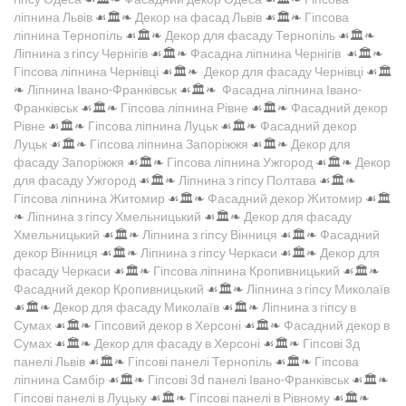
ліпнина Львів
☙🏛️❧
Декор на фасад Львів
☙🏛️❧
Гіпсова
ліпнина Тернопіль
☙🏛️❧
Декор для фасаду Тернопіль
☙🏛️❧
Ліпнина з гіпсу Чернігів
☙🏛️❧
Фасадна ліпнина Чернігів
☙🏛️❧
Гіпсова ліпнина Чернівці
☙🏛️❧
Декор для фасаду Чернівці
☙🏛️
❧
Ліпнина Івано-Франківськ
☙🏛️❧
Фасадна ліпнина Івано-
Франківськ
☙🏛️❧
Гіпсова ліпнина Рівне
☙🏛️❧
Фасадний декор
Рівне
☙🏛️❧
Гіпсова ліпнина Луцьк
☙🏛️❧
Фасадний декор
Луцьк
☙🏛️❧
Гіпсова ліпнина Запоріжжя
☙🏛️❧
Декор для
фасаду Запоріжжя
☙🏛️❧
Гіпсова ліпнина Ужгород
☙🏛️❧
Декор
для фасаду Ужгород
☙🏛️❧
Ліпнина з гіпсу Полтава
☙🏛️❧
Гіпсова ліпнина Житомир
☙🏛️❧
Фасадний декор Житомир
☙🏛️
❧
Ліпнина з гіпсу Хмельницький
☙🏛️❧
Декор для фасаду
Хмельницький
☙🏛️❧
Ліпнина з гіпсу Вінниця
☙🏛️❧
Фасадний
декор Вінниця
☙🏛️❧
Ліпнина з гіпсу Черкаси
☙🏛️❧
Декор для
фасаду Черкаси
☙🏛️❧
Гіпсова ліпнина Кропивницький
☙🏛️❧
Фасадний декор Кропивницький
☙🏛️❧
Ліпнина з гіпсу Миколаїв
☙🏛️❧
Декор для фасаду Миколаїв
☙🏛️❧
Ліпнина з гіпсу в
Сумах
☙🏛️❧
Гіпсовий декор в Херсоні
☙🏛️❧
Фасадний декор в
Сумах
☙🏛️❧
Декор для фасаду в Херсоні
☙🏛️❧
Гіпсові 3д
панелі Львів
☙🏛️❧
Гіпсові панелі Тернопіль
☙🏛️❧
Гіпсова
ліпнина Самбір
☙🏛️❧
Гіпсові 3d панелі Івано-Франківськ
☙🏛️❧
Гіпсові панелі в Луцьку
☙🏛️❧
Гіпсові панелі в Рівному
☙🏛️❧