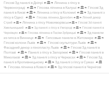
Гіпсові 3д панелі в Дніпрі
☙🏛️❧
Ліпнина з гіпсу в
Червонограді
☙🏛️❧
Гіпсова ліпнина в Калуші
☙🏛️❧
Гіпсові 3д
панелі в Києві
☙🏛️❧
Ліпнина з гіпсу в Коломиї
☙🏛️❧
3д панелі з
гіпсу в Одесі
☙🏛️❧
Гіпсова ліпнина Дрогобич
☙🏛️❧
Ліпний декор
Ліпнина з гіпсу Новояворівськ
Стрий
☙🏛️❧
☙🏛️❧
Гіпсові 3d панелі
Хмельницький
☙🏛️❧
3д панелі з гіпсу в Ужгороді
☙🏛️❧
Гіпсові панелі в
☙🏛️❧
3д панели
Чернівцях
☙🏛️❧
Гіпсова ліпнина в Пасіки-Зубрицькі
из гипса в Виннице
☙🏛️❧
Гипсовые панели в Житомире
☙🏛️❧
Гіпсові колони Львів
☙🏛️❧
Гіпсові скульптури Львів
☙🏛️❧
Фасадний декор з пінопласту Львів
☙🏛️❧
Гіпсові 3д панелі в
Полтаві
☙🏛️❧
Панелі з гіпсу в Запоріжжі
☙🏛️❧
Гіпсові панелі в
Миколаєві
☙🏛️❧
3д панелі з гіпсу в Черкасах
☙🏛️❧
Гіпсові 3д
панелі в Кропивницькому
☙🏛️❧
3д панелі з гіпсу в Сумах
☙🏛️
❧
Гіпсова ліпнина в Ковелі
☙🏛️❧
3д гіпсові панелі в Чернігові