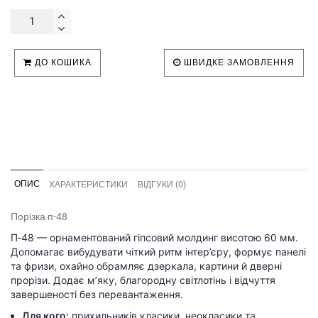
ДО КОШИКА
ШВИДКЕ ЗАМОВЛЕННЯ
ОПИС
ХАРАКТЕРИСТИКИ
ВІДГУКИ (0)
Порізка п-48
П‑48 — орнаментований гіпсовий молдинг висотою 60 мм.
Допомагає вибудувати чіткий ритм інтер’єру, формує панелі
та фризи, охайно обрамляє дзеркала, картини й дверні
прорізи. Додає м’яку, благородну світлотінь і відчуття
завершеності без перевантаження.
Для кого:
прихильників класики, неокласики та