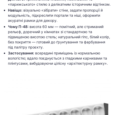
«парижського» стилю з делікатним історичним відтінком.
Навіщо:
візуально «зібрати» стіни, задати пропорції й
модульність, підкреслити портали та ніші, оформити
акуратні рамки для декору.
Чому П‑48:
висота 60 мм — помітний, але стриманий
рельєф, доречний у кімнатах зі стандартною та
підвищеною висотою стель; натуральний гіпс, білий колір,
без покриття — готовий до ґрунтування та фарбування
під палітру проєкту.
Застосування:
всередині приміщень із нормальною
вологістю; вдало поєднується з гладкими карнизами та
плінтусами, вибудовуючи цілісну «архітектурну рамку».