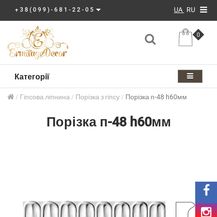
UA
RU
+38(099)-681-22-05
0
Категорії
Гіпсова ліпнина
Порізка з гіпсу
Порізка п-48 h60мм
Порізка п-48 h60мм