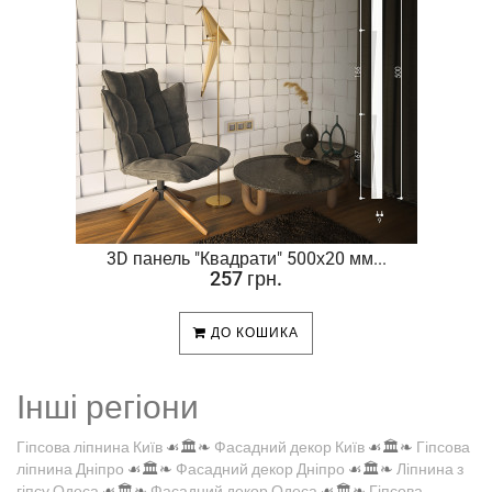
.
3D панель "Квадрати" 500х20 мм...
257 грн.
ДО КОШИКА
Інші регіони
Гіпсова ліпнина Київ
☙🏛️❧
Фасадний декор Київ
☙🏛️❧
Гіпсова
ліпнина Дніпро
☙🏛️❧
Фасадний декор Дніпро
☙🏛️❧
Ліпнина з
гіпсу Одеса
☙🏛️❧
Фасадний декор Одеса
☙🏛️❧
Гіпсова