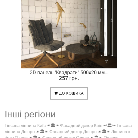
.
3D панель "Квадрати" 500х20 мм...
257 грн.
ДО КОШИКА
Інші регіони
Гіпсова ліпнина Київ
☙🏛️❧
Фасадний декор Київ
☙🏛️❧
Гіпсова
ліпнина Дніпро
☙🏛️❧
Фасадний декор Дніпро
☙🏛️❧
Ліпнина з
гіпсу Одеса
☙🏛️❧
Фасадний декор Одеса
☙🏛️❧
Гіпсова