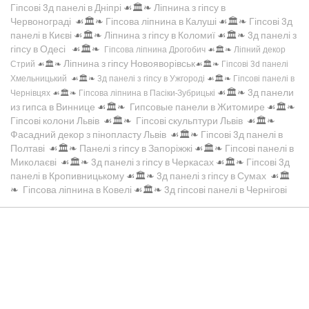
Гіпсові 3д панелі в Дніпрі
☙🏛️❧
Ліпнина з гіпсу в
Червонограді
☙🏛️❧
Гіпсова ліпнина в Калуші
☙🏛️❧
Гіпсові 3д
панелі в Києві
☙🏛️❧
Ліпнина з гіпсу в Коломиї
☙🏛️❧
3д панелі з
гіпсу в Одесі
☙🏛️❧
Гіпсова ліпнина Дрогобич
☙🏛️❧
Ліпний декор
Ліпнина з гіпсу Новояворівськ
Стрий
☙🏛️❧
☙🏛️❧
Гіпсові 3d панелі
Хмельницький
☙🏛️❧
3д панелі з гіпсу в Ужгороді
☙🏛️❧
Гіпсові панелі в
☙🏛️❧
3д панели
Чернівцях
☙🏛️❧
Гіпсова ліпнина в Пасіки-Зубрицькі
из гипса в Виннице
☙🏛️❧
Гипсовые панели в Житомире
☙🏛️❧
Гіпсові колони Львів
☙🏛️❧
Гіпсові скульптури Львів
☙🏛️❧
Фасадний декор з пінопласту Львів
☙🏛️❧
Гіпсові 3д панелі в
Полтаві
☙🏛️❧
Панелі з гіпсу в Запоріжжі
☙🏛️❧
Гіпсові панелі в
Миколаєві
☙🏛️❧
3д панелі з гіпсу в Черкасах
☙🏛️❧
Гіпсові 3д
панелі в Кропивницькому
☙🏛️❧
3д панелі з гіпсу в Сумах
☙🏛️
❧
Гіпсова ліпнина в Ковелі
☙🏛️❧
3д гіпсові панелі в Чернігові