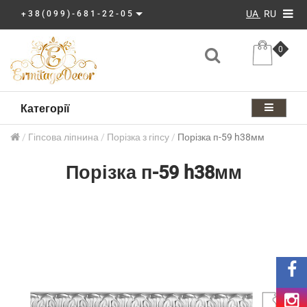
UA
RU
+38(099)-681-22-05
0
Категорії
Гіпсова ліпнина
Порізка з гіпсу
Порізка п-59 h38мм
Порізка п-59 h38мм