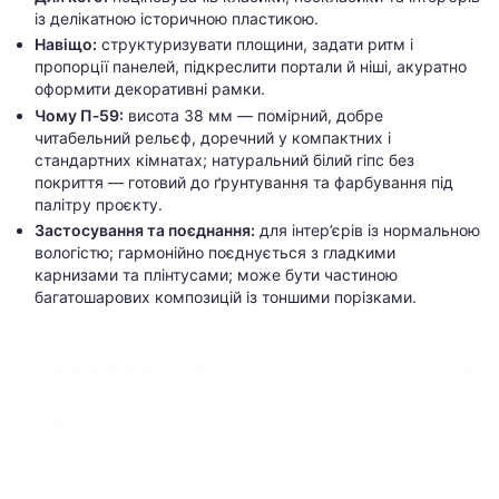
із делікатною історичною пластикою.
Навіщо:
структуризувати площини, задати ритм і
пропорції панелей, підкреслити портали й ніші, акуратно
оформити декоративні рамки.
Чому П‑59:
висота 38 мм — помірний, добре
читабельний рельєф, доречний у компактних і
стандартних кімнатах; натуральний білий гіпс без
покриття — готовий до ґрунтування та фарбування під
палітру проєкту.
Застосування та поєднання:
для інтер’єрів із нормальною
вологістю; гармонійно поєднується з гладкими
карнизами та плінтусами; може бути частиною
багатошарових композицій із тоншими порізками.