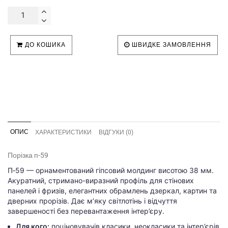
ДО КОШИКА
ШВИДКЕ ЗАМОВЛЕННЯ
ОПИС
ХАРАКТЕРИСТИКИ
ВІДГУКИ (0)
Порізка п-59
П‑59 — орнаментований гіпсовий молдинг висотою 38 мм.
Акуратний, стримано-виразний профіль для стінових
панелей і фризів, елегантних обрамлень дзеркал, картин та
дверних прорізів. Дає м’яку світлотінь і відчуття
завершеності без перевантаження інтер’єру.
Для кого:
поціновувачів класики, неокласики та інтер’єрів