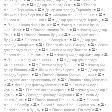
ліпнина Львів
☙🏛️❧
Декор на фасад Львів
☙🏛️❧
Гіпсова
ліпнина Тернопіль
☙🏛️❧
Декор для фасаду Тернопіль
☙🏛️❧
Ліпнина з гіпсу Чернігів
☙🏛️❧
Фасадна ліпнина Чернігів
☙🏛️❧
Гіпсова ліпнина Чернівці
☙🏛️❧
Декор для фасаду Чернівці
☙🏛️
❧
Ліпнина Івано-Франківськ
☙🏛️❧
Фасадна ліпнина Івано-
Франківськ
☙🏛️❧
Гіпсова ліпнина Рівне
☙🏛️❧
Фасадний декор
Рівне
☙🏛️❧
Гіпсова ліпнина Луцьк
☙🏛️❧
Фасадний декор
Луцьк
☙🏛️❧
Гіпсова ліпнина Запоріжжя
☙🏛️❧
Декор для
фасаду Запоріжжя
☙🏛️❧
Гіпсова ліпнина Ужгород
☙🏛️❧
Декор
для фасаду Ужгород
☙🏛️❧
Ліпнина з гіпсу Полтава
☙🏛️❧
Гіпсова ліпнина Житомир
☙🏛️❧
Фасадний декор Житомир
☙🏛️
❧
Ліпнина з гіпсу Хмельницький
☙🏛️❧
Декор для фасаду
Хмельницький
☙🏛️❧
Ліпнина з гіпсу Вінниця
☙🏛️❧
Фасадний
декор Вінниця
☙🏛️❧
Ліпнина з гіпсу Черкаси
☙🏛️❧
Декор для
фасаду Черкаси
☙🏛️❧
Гіпсова ліпнина Кропивницький
☙🏛️❧
Фасадний декор Кропивницький
☙🏛️❧
Ліпнина з гіпсу Миколаїв
☙🏛️❧
Декор для фасаду Миколаїв
☙🏛️❧
Ліпнина з гіпсу в
Сумах
☙🏛️❧
Гіпсовий декор в Херсоні
☙🏛️❧
Фасадний декор в
Сумах
☙🏛️❧
Декор для фасаду в Херсоні
☙🏛️❧
Гіпсові 3д
панелі Львів
☙🏛️❧
Гіпсові панелі Тернопіль
☙🏛️❧
Гіпсова
ліпнина Самбір
☙🏛️❧
Гіпсові 3d панелі Івано-Франківськ
☙🏛️❧
Гіпсові панелі в Луцьку
☙🏛️❧
Гіпсові панелі в Рівному
☙🏛️❧