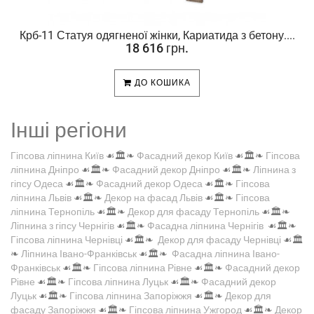
Крб-11 Статуя одягненої жінки, Кариатида з бетону....
18 616 грн.
ДО КОШИКА
Інші регіони
Гіпсова ліпнина Київ
☙🏛️❧
Фасадний декор Київ
☙🏛️❧
Гіпсова
ліпнина Дніпро
☙🏛️❧
Фасадний декор Дніпро
☙🏛️❧
Ліпнина з
гіпсу Одеса
☙🏛️❧
Фасадний декор Одеса
☙🏛️❧
Гіпсова
ліпнина Львів
☙🏛️❧
Декор на фасад Львів
☙🏛️❧
Гіпсова
ліпнина Тернопіль
☙🏛️❧
Декор для фасаду Тернопіль
☙🏛️❧
Ліпнина з гіпсу Чернігів
☙🏛️❧
Фасадна ліпнина Чернігів
☙🏛️❧
Гіпсова ліпнина Чернівці
☙🏛️❧
Декор для фасаду Чернівці
☙🏛️
❧
Ліпнина Івано-Франківськ
☙🏛️❧
Фасадна ліпнина Івано-
Франківськ
☙🏛️❧
Гіпсова ліпнина Рівне
☙🏛️❧
Фасадний декор
Рівне
☙🏛️❧
Гіпсова ліпнина Луцьк
☙🏛️❧
Фасадний декор
Луцьк
☙🏛️❧
Гіпсова ліпнина Запоріжжя
☙🏛️❧
Декор для
фасаду Запоріжжя
☙🏛️❧
Гіпсова ліпнина Ужгород
☙🏛️❧
Декор