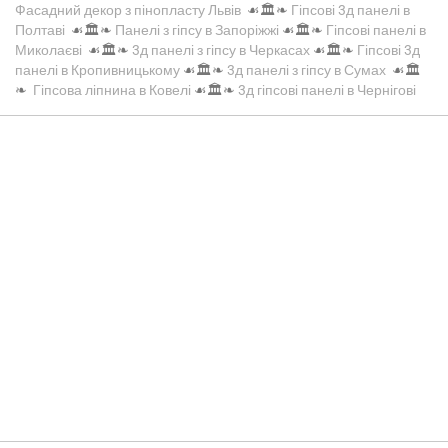
Фасадний декор з пінопласту Львів
☙🏛️❧
Гіпсові 3д панелі в
Полтаві
☙🏛️❧
Панелі з гіпсу в Запоріжжі
☙🏛️❧
Гіпсові панелі в
Миколаєві
☙🏛️❧
3д панелі з гіпсу в Черкасах
☙🏛️❧
Гіпсові 3д
панелі в Кропивницькому
☙🏛️❧
3д панелі з гіпсу в Сумах
☙🏛️
❧
Гіпсова ліпнина в Ковелі
☙🏛️❧
3д гіпсові панелі в Чернігові