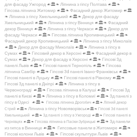
для фасаду Ужгород
☙🏛️❧
Ліпнина з гіпсу Полтава
☙🏛️❧
Гіпсова ліпнина Житомир
☙🏛️❧
Фасадний декор Житомир
☙🏛️
❧
Ліпнина з гіпсу Хмельницький
☙🏛️❧
Декор для фасаду
Хмельницький
☙🏛️❧
Ліпнина з гіпсу Вінниця
☙🏛️❧
Фасадний
декор Вінниця
☙🏛️❧
Ліпнина з гіпсу Черкаси
☙🏛️❧
Декор для
фасаду Черкаси
☙🏛️❧
Гіпсова ліпнина Кропивницький
☙🏛️❧
Фасадний декор Кропивницький
☙🏛️❧
Ліпнина з гіпсу Миколаїв
☙🏛️❧
Декор для фасаду Миколаїв
☙🏛️❧
Ліпнина з гіпсу в
Сумах
☙🏛️❧
Гіпсовий декор в Херсоні
☙🏛️❧
Фасадний декор в
Сумах
☙🏛️❧
Декор для фасаду в Херсоні
☙🏛️❧
Гіпсові 3д
панелі Львів
☙🏛️❧
Гіпсові панелі Тернопіль
☙🏛️❧
Гіпсова
ліпнина Самбір
☙🏛️❧
Гіпсові 3d панелі Івано-Франківськ
☙🏛️❧
Гіпсові панелі в Луцьку
☙🏛️❧
Гіпсові панелі в Рівному
☙🏛️❧
Гіпсові 3д панелі в Дніпрі
☙🏛️❧
Ліпнина з гіпсу в
Червонограді
☙🏛️❧
Гіпсова ліпнина в Калуші
☙🏛️❧
Гіпсові 3д
панелі в Києві
☙🏛️❧
Ліпнина з гіпсу в Коломиї
☙🏛️❧
3д панелі з
гіпсу в Одесі
☙🏛️❧
Гіпсова ліпнина Дрогобич
☙🏛️❧
Ліпний декор
Ліпнина з гіпсу Новояворівськ
Стрий
☙🏛️❧
☙🏛️❧
Гіпсові 3d панелі
Хмельницький
☙🏛️❧
3д панелі з гіпсу в Ужгороді
☙🏛️❧
Гіпсові панелі в
☙🏛️❧
3д панели
Чернівцях
☙🏛️❧
Гіпсова ліпнина в Пасіки-Зубрицькі
из гипса в Виннице
☙🏛️❧
Гипсовые панели в Житомире
☙🏛️❧
Гіпсові колони Львів
☙🏛️❧
Гіпсові скульптури Львів
☙🏛️❧