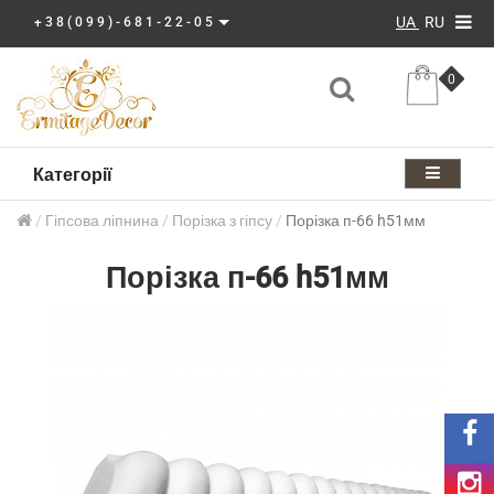
UA
RU
+38(099)-681-22-05
0
Категорії
Гіпсова ліпнина
Порізка з гіпсу
Порізка п-66 h51мм
Порізка п-66 h51мм