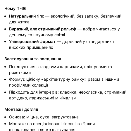
Чому П‑66
Натуральний гіпс
— екологічний, без запаху, безпечний
для житла
Виразний, але стриманий рельєф
— добре читається у
денному та штучному світлі
Універсальний формат
— доречний у стандартних і
високих приміщеннях
Застосування та поєднання
Поєднується з гладкими карнизами, плінтусами та
розетками
Формує цілісну «архітектурну рамку» разом з іншими
профілями колекції
Підходить для інтер’єрів: класика, неокласика, стриманий
арт‑деко,
парижський
мінімалізм
Монтаж і догляд
Основа: міцна, суха, загрунтована
Монтаж: на спеціалізовані гіпсові клеї; шви —
шпаклювання і легке шліфування