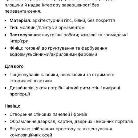
площини й надає інтер’єру завершеності без
перевантаження.
Матеріал
: архітектурний гіпс, білий, без покриття
Тип
: молдинг/плінтус з орнаментом
Застосування
: внутрішні роботи; житлові та громадські
інтер’єри
Фініш
: готовий до ґрунтування та фарбування
водоемульсійними/акриловими фарбами
Для кого
Поціновувачів класики, неокласики та стриманої
історичної пластики
Дизайнерів, яким потрібні чіткий ритм стін і вивірені
пропорції
Навіщо
Створення стінових панелей і фризів
Обрамлення дзеркал, картин, дверних і віконних порталів
Візуальне «зібрання» простору та акцентування
композиційних осей