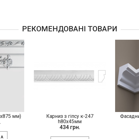
РЕКОМЕНДОВАНІ ТОВАРИ
5х875 мм)
Карниз з гіпсу к-247
Фасадни
.
h80х45мм
434 грн.
КА