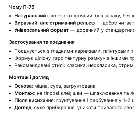
Чому П‑75
Натуральний гіпс
— екологічний, без запаху, без
Виразний, але стриманий рельєф
— добре читаєт
Універсальний формат
— доречний у стандартних
Застосування та поєднання
Поєднується з гладкими карнизами, плінтусами т
Формує цілісну «архітектурну рамку» з іншими п
Рекомендовані стилі: класика, неокласика, стри
Монтаж і догляд
Основа
: міцна, суха, загрунтована
Монтаж
: на гіпсові клеї; шви — шпаклювання та 
Після висихання
: ґрунтування і фарбування у 1–2
Догляд
: сухе прибирання; уникати тривалого звол