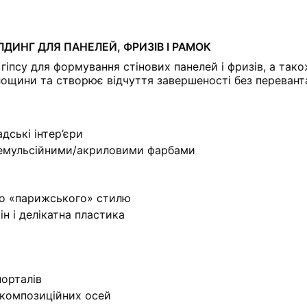
ДИНГ ДЛЯ ПАНЕЛЕЙ, ФРИЗІВ І РАМОК
гіпсу для формування стінових панелей і фризів, а так
 площини та створює відчуття завершеності без переван
адські інтер’єри
доемульсійними/акриловими фарбами
го «парижського» стилю
ін і делікатна пластика
порталів
 композиційних осей