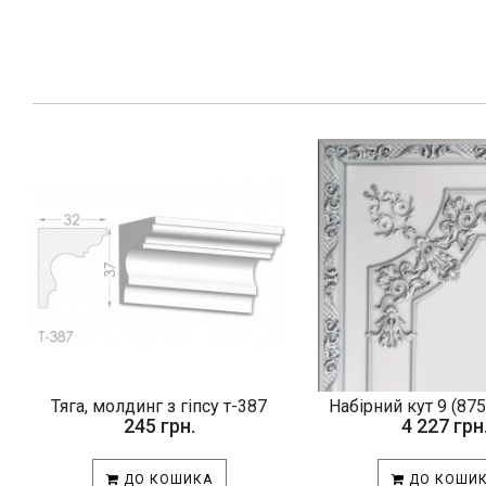
Тяга, молдинг з гіпсу т-387
Набірний кут 9 (87
245 грн.
4 227 грн
ДО КОШИКА
ДО КОШИ