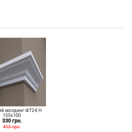
й молдинг ФТ24 Н
155х100
330 грн.
413 грн.