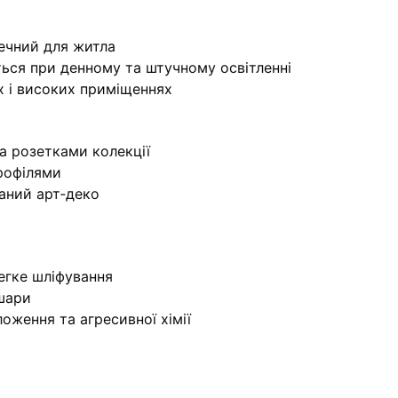
печний для житла
ься при денному та штучному освітленні
 і високих приміщеннях
а розетками колекції
рофілями
маний арт‑деко
легке шліфування
 шари
оження та агресивної хімії