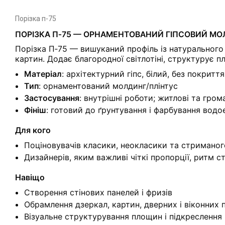
Порізка п-75
ПОРІЗКА П‑75 — ОРНАМЕНТОВАНИЙ ГІПСОВИЙ МОЛ
Порізка П‑75 — вишуканий профіль із натурального 
картин. Додає благородної світлотіні, структурує
Матеріал
: архітектурний гіпс, білий, без покриття
Тип
: орнаментований молдинг/плінтус
Застосування
: внутрішні роботи; житлові та гром
Фініш
: готовий до ґрунтування і фарбування во
Для кого
Поціновувачів класики, неокласики та стримано
Дизайнерів, яким важливі чіткі пропорції, ритм ст
Навіщо
Створення стінових панелей і фризів
Обрамлення дзеркал, картин, дверних і віконних 
Візуальне структурування площин і підкреслення