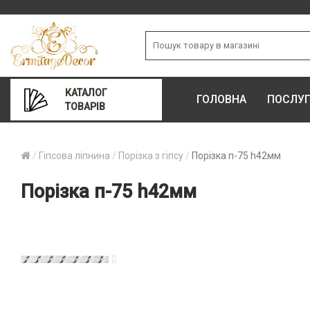
КАТАЛОГ
ГОЛОВНА
ПОСЛУ
ТОВАРІВ
Гіпсова ліпнина
Порізка з гіпсу
Порізка п-75 h42мм
Порізка п-75 h42мм