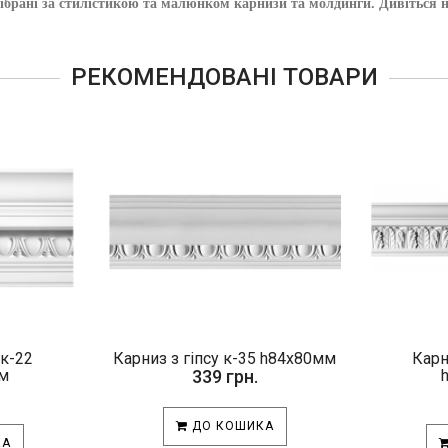
е підібрані за стилістикою та малюнком карнизи та молдинги. Див
РЕКОМЕНДОВАНІ ТОВАРИ
 к-22
Карниз з гіпсу к-35 h84х80мм
Карн
м
339 грн.
ДО КОШИКА
КА