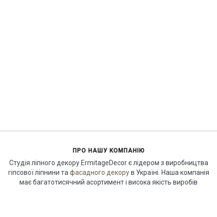
ПРО НАШУ КОМПАНІЮ
Студія ліпного декору ErmitageDecor є лідером з виробництва
гіпсової ліпнини та
фасадного декору
в Україні. Наша компанія
має багатотисячний асортимент і висока якість виробів