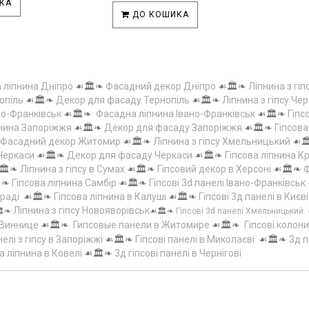
КА
ДО КОШИКА
а ліпнина Дніпро
☙🏛️❧
Фасадний декор Дніпро
☙🏛️❧
Ліпнина з гіп
опіль
☙🏛️❧
Декор для фасаду Тернопіль
☙🏛️❧
Ліпнина з гіпсу Чер
но-Франківськ
☙🏛️❧
Фасадна ліпнина Івано-Франківськ
☙🏛️❧
Гіпс
пнина Запоріжжя
☙🏛️❧
Декор для фасаду Запоріжжя
☙🏛️❧
Гіпсов
Фасадний декор Житомир
☙🏛️❧
Ліпнина з гіпсу Хмельницький
☙
 Черкаси
☙🏛️❧
Декор для фасаду Черкаси
☙🏛️❧
Гіпсова ліпнина 
🏛️❧
Ліпнина з гіпсу в Сумах
☙🏛️❧
Гіпсовий декор в Херсоні
☙🏛️❧
Ф
️❧
Гіпсова ліпнина Самбір
☙🏛️❧
Гіпсові 3d панелі Івано-Франківськ
граді
☙🏛️❧
Гіпсова ліпнина в Калуші
☙🏛️❧
Гіпсові 3д панелі в Києві
Ліпнина з гіпсу Новояворівськ
️❧
☙🏛️❧
Гіпсові 3d панелі Хмельницький
 Виннице
☙🏛️❧
Гипсовые панели в Житомире
☙🏛️❧
Гіпсові колони
елі з гіпсу в Запоріжжі
☙🏛️❧
Гіпсові панелі в Миколаєві
☙🏛️❧
3д п
а ліпнина в Ковелі
☙🏛️❧
3д гіпсові панелі в Чернігові