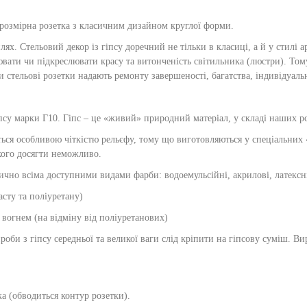
розмірна розетка з класичним дизайном круглої форми.
х. Стельовий декор із гіпсу доречний не тільки в класиці, а й у стилі ар
нювати чи підкреслювати красу та витонченість світильника (люстри). То
 стельові розетки надають ремонту завершеності, багатства, індивідуал
псу марки Г10. Гіпс – це «живий» природний матеріал, у складі наших ро
ься особливою чіткістю рельєфу, тому що виготовляються у спеціальних
акого досягти неможливо.
чно всіма доступними видами фарби: водоемульсійні, акрилові, латексні, 
асту та поліуретану)
 вогнем (на відміну від поліуретанових)
оби з гіпсу середньої та великої ваги слід кріпити на гіпсову суміш. В
а (обводиться контур розетки).