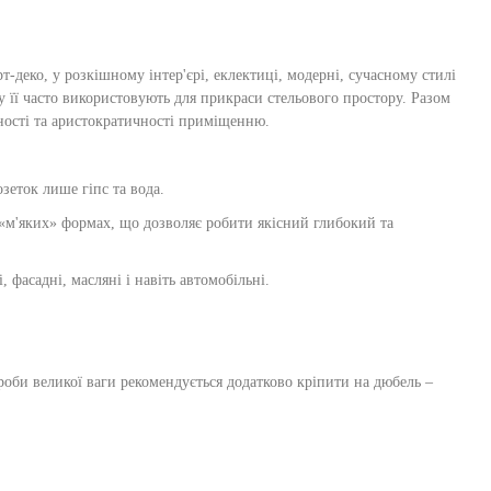
т-деко, у розкішному інтер'єрі, еклектиці, модерні, сучасному стилі
му її часто використовують для прикраси стельового простору. Разом
ьності та аристократичності приміщенню.
зеток лише гіпс та вода.
 «м'яких» формах, що дозволяє робити якісний глибокий та
фасадні, масляні і навіть автомобільні.
ироби великої ваги рекомендується додатково кріпити на дюбель –