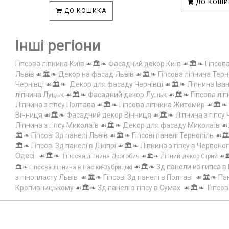
ДО КОШИ
ДО КОШИКА
Інші регіони
Гіпсова ліпнина Київ
☙🏛️❧
Фасадний декор Київ
☙🏛️❧
Гіпсов
Львів
☙🏛️❧
Декор на фасад Львів
☙🏛️❧
Гіпсова ліпнина Терн
Чернівці
☙🏛️❧
Декор для фасаду Чернівці
☙🏛️❧
Ліпнина Іва
ліпнина Луцьк
☙🏛️❧
Фасадний декор Луцьк
☙🏛️❧
Гіпсова лі
Ліпнина з гіпсу Полтава
☙🏛️❧
Гіпсова ліпнина Житомир
☙🏛️❧
Вінниця
☙🏛️❧
Фасадний декор Вінниця
☙🏛️❧
Ліпнина з гіпсу
Ліпнина з гіпсу Миколаїв
☙🏛️❧
Декор для фасаду Миколаїв
☙
🏛️❧
Гіпсові 3д панелі Львів
☙🏛️❧
Гіпсові панелі Тернопіль
☙🏛
🏛️❧
Гіпсові 3д панелі в Дніпрі
☙🏛️❧
Ліпнина з гіпсу в Червоно
Одесі
☙🏛️❧
Гіпсова ліпнина Дрогобич
☙🏛️❧
Ліпний декор Стрий
☙
☙🏛️❧
3д панели из гипса в
🏛️❧
Гіпсова ліпнина в Пасіки-Зубрицькі
з пінопласту Львів
☙🏛️❧
Гіпсові 3д панелі в Полтаві
☙🏛️❧
Пан
Кропивницькому
☙🏛️❧
3д панелі з гіпсу в Сумах
☙🏛️❧
Гіпсов