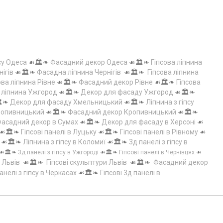
су Одеса
☙🏛️❧
Фасадний декор Одеса
☙🏛️❧
Гіпсова ліпнина
нігів
☙🏛️❧
Фасадна ліпнина Чернігів
☙🏛️❧
Гіпсова ліпнина
ова ліпнина Рівне
☙🏛️❧
Фасадний декор Рівне
☙🏛️❧
Гіпсова
а ліпнина Ужгород
☙🏛️❧
Декор для фасаду Ужгород
☙🏛️❧
️❧
Декор для фасаду Хмельницький
☙🏛️❧
Ліпнина з гіпсу
Кропивницький
☙🏛️❧
Фасадний декор Кропивницький
☙🏛️❧
асадний декор в Сумах
☙🏛️❧
Декор для фасаду в Херсоні
☙
☙🏛️❧
Гіпсові панелі в Луцьку
☙🏛️❧
Гіпсові панелі в Рівному
☙
☙🏛️❧
Ліпнина з гіпсу в Коломиї
☙🏛️❧
3д панелі з гіпсу в
☙🏛️❧
3д панелі з гіпсу в Ужгороді
☙🏛️❧
Гіпсові панелі в Чернівцях
☙
 Львів
☙🏛️❧
Гіпсові скульптури Львів
☙🏛️❧
Фасадний декор
анелі з гіпсу в Черкасах
☙🏛️❧
Гіпсові 3д панелі в