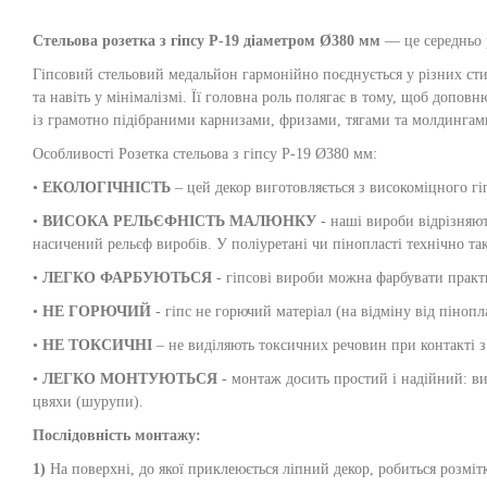
Стельова розетка з гіпсу Р-19 діаметром Ø380 мм
— це середньо 
Гіпсовий стельовий медальйон гармонійно поєднується у різних стиля
та навіть у мінімалізмі. Її головна роль полягає в тому, щоб допов
із грамотно підібраними карнизами, фризами, тягами та молдингами
Особливості Розетка стельова з гіпсу Р-19 Ø380 мм:
•
ЕКОЛОГІЧНІСТЬ
– цей декор виготовляється з високоміцного гі
•
ВИСОКА РЕЛЬЄФНІСТЬ МАЛЮНКУ
- наші вироби відрізняют
насичений рельєф виробів. У поліуретані чи пінопласті технічно т
•
ЛЕГКО ФАРБУЮТЬСЯ
- гіпсові вироби можна фарбувати практи
•
НЕ ГОРЮЧИЙ
- гіпс не горючий матеріал (на відміну від пінопл
•
НЕ ТОКСИЧНІ
– не виділяють токсичних речовин при контакті з
•
ЛЕГКО МОНТУЮТЬСЯ
- монтаж досить простий і надійний: вир
цвяхи (шурупи).
Послідовність монтажу:
1)
На поверхні, до якої приклеюється ліпний декор, робиться розмітк