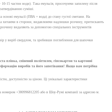
 10-15 частин води). Така емульсія, просочуючи запилену після
 затвердіванню суміші.
 основі емульсії (ПВА + вода) до стану густої сметани. На
гка хитаючи в сторони, видавлюючи надлишки розчину, притискають
и розчину видаляють за допомогою спеціальних інструментів
вір у виріб свердлом, та зробивши поглиблення для шапочки
та плівка, спінений поліетилен, гіпсокартон та картонні
ормацію виробів та його запотівання! Якщо вам потрібна
чністю, доступністю за ціною. Ці унікальні характеристики
за номером +380996812205 або в Шоу-Румі компанії за адресою м.