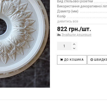
Вид стельової розетки
Використання декоративної лі
Діаметр (мм)
Колір
дивитись все
822 грн./шт.
Знайшли дешевше
ДО КОШИКА
ШВИДКЕ