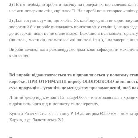
2)
Потім необхідно зробити насічку на поверхнях, що склеюються і з
насічки поверхню стін, скріплює її. На виробі вона створює «плівк
3)
Далі готують суміш, що клеїть. Як клейову суміш використовуємо 
зворотний бік виробу викладають приготовлену суміш і, не доклад
до поверхні, доки це не стане важко. Важливо в цей момент орієнт
(шпатель, мастихін, стоматологічні шпателі і т.д.), і на завершен
Вироби великої ваги рекомендуємо додатково зафіксувати механічн
кріплення.
Всі вироби відвантажуються та відправляються у вологому стані,
коробки. ПРИ ОТРИМАННІ виробу ОБОВ'ЯЗКОВО звільняються ві
суха продукція – уточніть це менеджеру при замовленні, щоб в
Ліпний декор від компанії ErmatageDecor - виготовляється з кращих м
відрізняють його від пінопласту та поліуретану.
Купити Розетка стельова з гіпсу Р-19 діаметром Ø380 мм - можна з
Харків, вул. Залютинська 2/2.