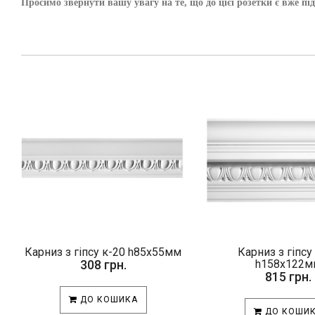
Просимо звернути вашу увагу на те, що до цієї розетки є вж
Карниз з гіпсу к-20 h85х55мм
Карниз з гіпсу
308 грн.
h158х122м
815 грн.
ДО КОШИКА
ДО КОШИ