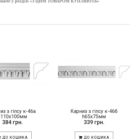
іться нижче у розділі «З ЦИМ ТОВАРОМ КУПЛЯЮТЬ»
из з гіпсу к-46а
Карниз з гіпсу к-46б
h110х100мм
h65х75мм
384 грн.
339 грн.
ДО КОШИКА
ДО КОШИКА