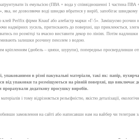
аґрунтувати їх емульсією (ПВА + вода у співвідношенні 1 частина ПВА +
у», яка, не дозволяючи воді швидко вбратися у виріб, запобігає швидкому
клей Perlfix фірми Knauf або алебастр марки «Г-5». Замішуємо розчин на
аючи надмірних зусиль, притискають до поверхні, що приклеюється, зле
уватись по розмітці та вчасно виставити декор по лініях. Потім надлишк
ня змивають залишки розчину пензлем з водою.
им кріпленням (дюбель – цвяхи, шурупи), попередньо просвердливши от
 упакованими в різні пакувальні матеріали, такі як: папір, пухирчас
д упаковки та розміщуються на рівній поверхні, що виключає деф
ам прорахували додаткову просушку виробів.
атеріалів і тому відрізняється рельєфністю, якістю деталізації, екологі
робивши замовлення на сайті або написавши нам на вайбер чи телеграм 