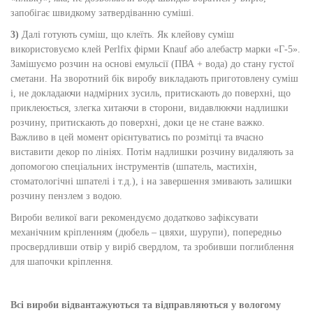
запобігає швидкому затвердіванню суміші.
3)
Далі готують суміш, що клеїть. Як клейову суміш
використовуємо клей Perlfix фірми Knauf або алебастр марки «Г-5».
Замішуємо розчин на основі емульсії (ПВА + вода) до стану густої
сметани. На зворотний бік виробу викладають приготовлену суміш
і, не докладаючи надмірних зусиль, притискають до поверхні, що
приклеюється, злегка хитаючи в сторони, видавлюючи надлишки
розчину, притискають до поверхні, доки це не стане важко.
Важливо в цей момент орієнтуватись по розмітці та вчасно
виставити декор по лініях. Потім надлишки розчину видаляють за
допомогою спеціальних інструментів (шпатель, мастихін,
стоматологічні шпателі і т.д.), і на завершення змивають залишки
розчину пензлем з водою.
Вироби великої ваги рекомендуємо додатково зафіксувати
механічним кріпленням (дюбель – цвяхи, шурупи), попередньо
просвердливши отвір у виріб свердлом, та зробивши поглиблення
для шапочки кріплення.
Всі вироби відвантажуються та відправляються у вологому