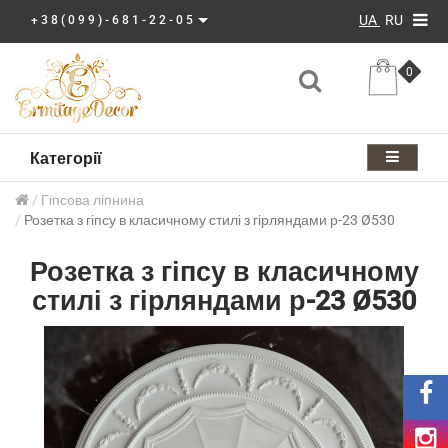
UA
RU
+38(099)-681-22-05
0
Категорії
Гіпсова ліпнина
Розетка з гіпсу в класичному стилі з гірляндами р-23 Ø530
Розетка з гіпсу в класичному
стилі з гірляндами р-23 Ø530