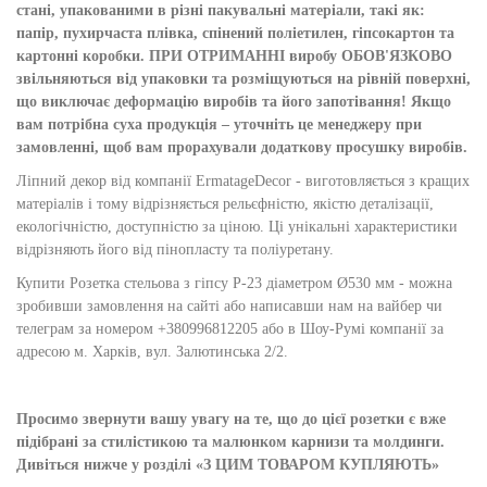
стані, упакованими в різні пакувальні матеріали, такі як:
папір, пухирчаста плівка, спінений поліетилен, гіпсокартон та
картонні коробки. ПРИ ОТРИМАННІ виробу ОБОВ'ЯЗКОВО
звільняються від упаковки та розміщуються на рівній поверхні,
що виключає деформацію виробів та його запотівання! Якщо
вам потрібна суха продукція – уточніть це менеджеру при
замовленні, щоб вам прорахували додаткову просушку виробів.
Ліпний декор від компанії ErmatageDecor - виготовляється з кращих
матеріалів і тому відрізняється рельєфністю, якістю деталізації,
екологічністю, доступністю за ціною. Ці унікальні характеристики
відрізняють його від пінопласту та поліуретану.
Купити Розетка стельова з гіпсу Р-23 діаметром Ø530 мм - можна
зробивши замовлення на сайті або написавши нам на вайбер чи
телеграм за номером +380996812205 або в Шоу-Румі компанії за
адресою м. Харків, вул. Залютинська 2/2.
Просимо звернути вашу увагу на те, що до цієї розетки є вже
підібрані за стилістикою та малюнком карнизи та молдинги.
Дивіться нижче у розділі «З ЦИМ ТОВАРОМ КУПЛЯЮТЬ»