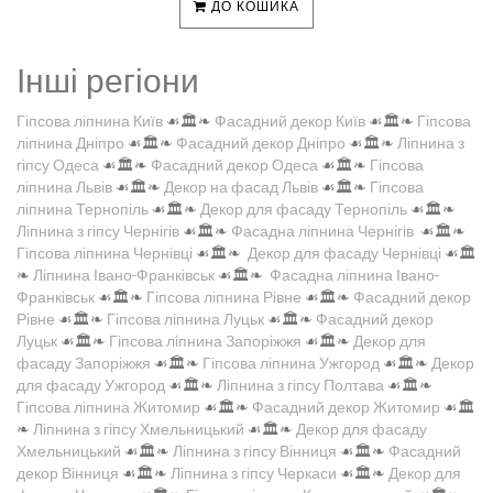
ДО КОШИКА
Інші регіони
Гіпсова ліпнина Київ
☙🏛️❧
Фасадний декор Київ
☙🏛️❧
Гіпсова
ліпнина Дніпро
☙🏛️❧
Фасадний декор Дніпро
☙🏛️❧
Ліпнина з
гіпсу Одеса
☙🏛️❧
Фасадний декор Одеса
☙🏛️❧
Гіпсова
ліпнина Львів
☙🏛️❧
Декор на фасад Львів
☙🏛️❧
Гіпсова
ліпнина Тернопіль
☙🏛️❧
Декор для фасаду Тернопіль
☙🏛️❧
Ліпнина з гіпсу Чернігів
☙🏛️❧
Фасадна ліпнина Чернігів
☙🏛️❧
Гіпсова ліпнина Чернівці
☙🏛️❧
Декор для фасаду Чернівці
☙🏛️
❧
Ліпнина Івано-Франківськ
☙🏛️❧
Фасадна ліпнина Івано-
Франківськ
☙🏛️❧
Гіпсова ліпнина Рівне
☙🏛️❧
Фасадний декор
Рівне
☙🏛️❧
Гіпсова ліпнина Луцьк
☙🏛️❧
Фасадний декор
Луцьк
☙🏛️❧
Гіпсова ліпнина Запоріжжя
☙🏛️❧
Декор для
фасаду Запоріжжя
☙🏛️❧
Гіпсова ліпнина Ужгород
☙🏛️❧
Декор
для фасаду Ужгород
☙🏛️❧
Ліпнина з гіпсу Полтава
☙🏛️❧
Гіпсова ліпнина Житомир
☙🏛️❧
Фасадний декор Житомир
☙🏛️
❧
Ліпнина з гіпсу Хмельницький
☙🏛️❧
Декор для фасаду
Хмельницький
☙🏛️❧
Ліпнина з гіпсу Вінниця
☙🏛️❧
Фасадний
декор Вінниця
☙🏛️❧
Ліпнина з гіпсу Черкаси
☙🏛️❧
Декор для