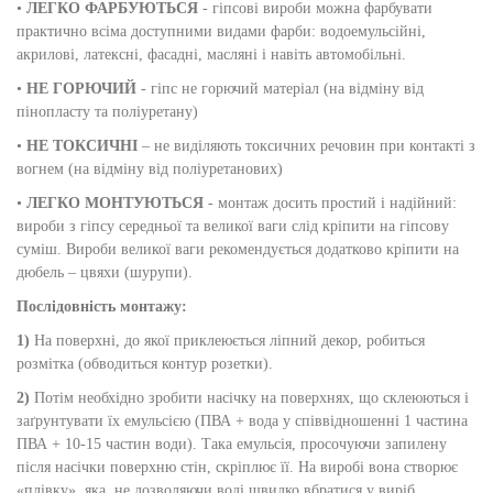
•
ЛЕГКО ФАРБУЮТЬСЯ
- гіпсові вироби можна фарбувати
практично всіма доступними видами фарби: водоемульсійні,
акрилові, латексні, фасадні, масляні і навіть автомобільні.
•
НЕ ГОРЮЧИЙ
- гіпс не горючий матеріал (на відміну від
пінопласту та поліуретану)
•
НЕ ТОКСИЧНІ
– не виділяють токсичних речовин при контакті з
вогнем (на відміну від поліуретанових)
•
ЛЕГКО МОНТУЮТЬСЯ
- монтаж досить простий і надійний:
вироби з гіпсу середньої та великої ваги слід кріпити на гіпсову
суміш. Вироби великої ваги рекомендується додатково кріпити на
дюбель – цвяхи (шурупи).
Послідовність монтажу:
1)
На поверхні, до якої приклеюється ліпний декор, робиться
розмітка (обводиться контур розетки).
2)
Потім необхідно зробити насічку на поверхнях, що склеюються і
заґрунтувати їх емульсією (ПВА + вода у співвідношенні 1 частина
ПВА + 10-15 частин води). Така емульсія, просочуючи запилену
після насічки поверхню стін, скріплює її. На виробі вона створює
«плівку», яка, не дозволяючи воді швидко вбратися у виріб,