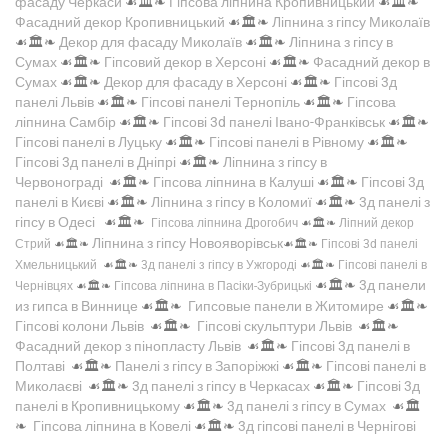
фасаду Черкаси
☙🏛️❧
Гіпсова ліпнина Кропивницький
☙🏛️❧
Фасадний декор Кропивницький
☙🏛️❧
Ліпнина з гіпсу Миколаїв
☙🏛️❧
Декор для фасаду Миколаїв
☙🏛️❧
Ліпнина з гіпсу в
Сумах
☙🏛️❧
Гіпсовий декор в Херсоні
☙🏛️❧
Фасадний декор в
Сумах
☙🏛️❧
Декор для фасаду в Херсоні
☙🏛️❧
Гіпсові 3д
панелі Львів
☙🏛️❧
Гіпсові панелі Тернопіль
☙🏛️❧
Гіпсова
ліпнина Самбір
☙🏛️❧
Гіпсові 3d панелі Івано-Франківськ
☙🏛️❧
Гіпсові панелі в Луцьку
☙🏛️❧
Гіпсові панелі в Рівному
☙🏛️❧
Гіпсові 3д панелі в Дніпрі
☙🏛️❧
Ліпнина з гіпсу в
Червонограді
☙🏛️❧
Гіпсова ліпнина в Калуші
☙🏛️❧
Гіпсові 3д
панелі в Києві
☙🏛️❧
Ліпнина з гіпсу в Коломиї
☙🏛️❧
3д панелі з
гіпсу в Одесі
☙🏛️❧
Гіпсова ліпнина Дрогобич
☙🏛️❧
Ліпний декор
Ліпнина з гіпсу Новояворівськ
Стрий
☙🏛️❧
☙🏛️❧
Гіпсові 3d панелі
Хмельницький
☙🏛️❧
3д панелі з гіпсу в Ужгороді
☙🏛️❧
Гіпсові панелі в
☙🏛️❧
3д панели
Чернівцях
☙🏛️❧
Гіпсова ліпнина в Пасіки-Зубрицькі
из гипса в Виннице
☙🏛️❧
Гипсовые панели в Житомире
☙🏛️❧
Гіпсові колони Львів
☙🏛️❧
Гіпсові скульптури Львів
☙🏛️❧
Фасадний декор з пінопласту Львів
☙🏛️❧
Гіпсові 3д панелі в
Полтаві
☙🏛️❧
Панелі з гіпсу в Запоріжжі
☙🏛️❧
Гіпсові панелі в
Миколаєві
☙🏛️❧
3д панелі з гіпсу в Черкасах
☙🏛️❧
Гіпсові 3д
панелі в Кропивницькому
☙🏛️❧
3д панелі з гіпсу в Сумах
☙🏛️
❧
Гіпсова ліпнина в Ковелі
☙🏛️❧
3д гіпсові панелі в Чернігові