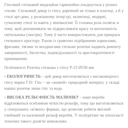
Гіпсовий стельовий медальйон гармонійно поєднується у різних
стилях. Стельовий декор із гіпсу доречний не тільки в класиці, а й у
стилі арт-деко, у розкішному інтер'єрі, еклектиці, модерні,
сучасному стилі та навіть у мінімалізмі. Її головна роль полягає в
тому, щоб доповнювати чи підкреслювати красу та витонченість
світильника (люстри). Тому її часто використовують для прикраси
стельового простору. Разом із грамотно підібраними карнизами,
фризами, тягами та молдингами стельові розетки надають ремонту
завершеності, багатства, індивідуальності та аристократичності
приміщенню.
Особливості Розетка стельова з гіпсу Р-23 Ø530 мм:
•
ЕКОЛОГІЧНІСТЬ
– цей декор виготовляється з високоміцного
гіпсу марки Г10. Гіпс – це «живий» природний матеріал, у складі
наших розеток лише гіпс та вода.
•
ВИСОКА РЕЛЬЄФНІСТЬ МАЛЮНКУ
- наші вироби
відрізняються особливою чіткістю рельєфу, тому що виготовляються
у спеціальних «м'яких» формах, що дозволяє робити якісний
глибокий та насичений рельєф виробів. У поліуретані чи пінопласті
технічно такого досягти неможливо.