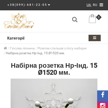
UA
RU
+38(099)-681-22-05
0
Категорії
Гіпсова ліпнина
Розетки стельові з гіпсу наборні
Набірна розетка Нр-Інд. 15 Ø1520 мм.
Набірна розетка Нр-Інд. 15
Ø1520 мм.