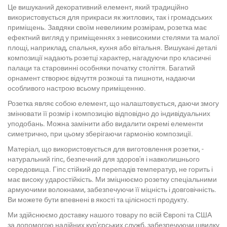
Це вишуканий декоративний елемент, який традиційно
використовується для прикраси як житлових, так і громадських
приміщень. Завдяки своїм невеликим розмірам, розетка має
ефектний вигляд у приміщеннях з невисокими стелями та малої
площі, наприклад, спальня, кухня або вітальня. Вишукані деталі
композиції надають розетці характер, нагадуючи про класичні
палаци та старовинні особняки початку століття. Багатий
орнамент створює відчуття розкоші та пишноти, надаючи
особливого настрою всьому приміщенню.
Розетка являє собою елемент, що налаштовується, даючи змогу
змінювати її розмір і композицію відповідно до індивідуальних
уподобань. Можна замінити або видалити окремі елементи
симетрично, при цьому зберігаючи гармонію композиції.
Матеріал, що використовується для виготовлення розетки, -
натуральний гіпс, безпечний для здоров'я і навколишнього
середовища. Гіпс стійкий до перепадів температур, не горить і
має високу ударостійкість. Ми зміцнюємо розетку спеціальними
армуючими волокнами, забезпечуючи її міцність і довговічність.
Ви можете бути впевнені в якості та цілісності продукту.
Ми здійснюємо доставку нашого товару по всій Європі та США
за допомогою надійних кур'єрських служб, забезпечуючи швидку