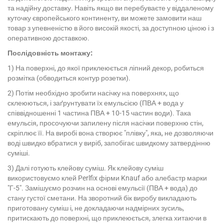
та надійну доставку. Навіть якщо ви перебуваєте у віддаленому
куточку європейського континенту, ви можете замовити наш
товар з упевненістю в його високій якості, за доступною ціною і з
оперативною доставкою.
Послідовність монтажу:
1) На поверхні, до якої приклеюється ліпний декор, робиться
розмітка (обводиться контур розетки).
2) Потім необхідно зробити насічку на поверхнях, що
склеюються, і заґрунтувати їх емульсією (ПВА + вода у
співвідношенні 1 частина ПВА + 10-15 частин води). Така
емульсія, просочуючи запилену після насічки поверхню стін,
скріплює її. На виробі вона створює "плівку", яка, не дозволяючи
воді швидко вбратися у виріб, запобігає швидкому затвердінню
суміші.
3) Далі готують клейову суміш. Як клейову суміш
використовуємо клей Perlfix фірми Knauf або алебастр марки
"Г-5". Замішуємо розчин на основі емульсії (ПВА + вода) до
стану густої сметани. На зворотний бік виробу викладають
приготовану суміш і, не докладаючи надмірних зусиль,
притискають до поверхні, що приклеюється, злегка хитаючи в