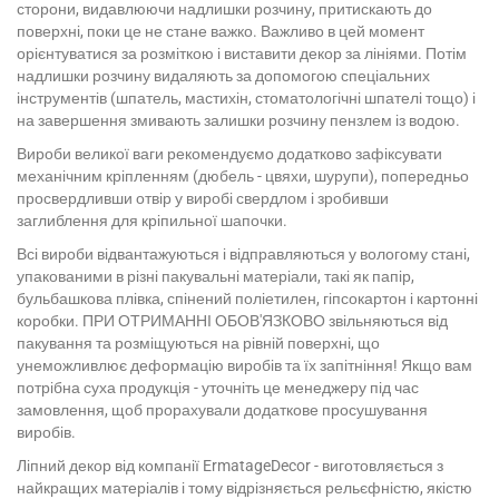
сторони, видавлюючи надлишки розчину, притискають до
поверхні, поки це не стане важко. Важливо в цей момент
орієнтуватися за розміткою і виставити декор за лініями. Потім
надлишки розчину видаляють за допомогою спеціальних
інструментів (шпатель, мастихін, стоматологічні шпателі тощо) і
на завершення змивають залишки розчину пензлем із водою.
Вироби великої ваги рекомендуємо додатково зафіксувати
механічним кріпленням (дюбель - цвяхи, шурупи), попередньо
просвердливши отвір у виробі свердлом і зробивши
заглиблення для кріпильної шапочки.
Всі вироби відвантажуються і відправляються у вологому стані,
упакованими в різні пакувальні матеріали, такі як папір,
бульбашкова плівка, спінений поліетилен, гіпсокартон і картонні
коробки. ПРИ ОТРИМАННІ ОБОВ'ЯЗКОВО звільняються від
пакування та розміщуються на рівній поверхні, що
унеможливлює деформацію виробів та їх запітніння! Якщо вам
потрібна суха продукція - уточніть це менеджеру під час
замовлення, щоб прорахували додаткове просушування
виробів.
Ліпний декор від компанії ErmatageDecor - виготовляється з
найкращих матеріалів і тому відрізняється рельєфністю, якістю