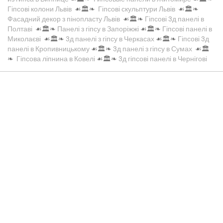
Гіпсові колони Львів
☙🏛️❧
Гіпсові скульптури Львів
☙🏛️❧
Фасадний декор з пінопласту Львів
☙🏛️❧
Гіпсові 3д панелі в
Полтаві
☙🏛️❧
Панелі з гіпсу в Запоріжжі
☙🏛️❧
Гіпсові панелі в
Миколаєві
☙🏛️❧
3д панелі з гіпсу в Черкасах
☙🏛️❧
Гіпсові 3д
панелі в Кропивницькому
☙🏛️❧
3д панелі з гіпсу в Сумах
☙🏛️
❧
Гіпсова ліпнина в Ковелі
☙🏛️❧
3д гіпсові панелі в Чернігові