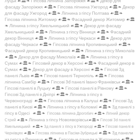
Луцьк
☙🏛️❧
Гіпсова ліпнина Запоріжжя
☙🏛️❧
Декор для
фасаду Запоріжжя
☙🏛️❧
Гіпсова ліпнина Ужгород
☙🏛️❧
Декор
для фасаду Ужгород
☙🏛️❧
Ліпнина з гіпсу Полтава
☙🏛️❧
Гіпсова ліпнина Житомир
☙🏛️❧
Фасадний декор Житомир
☙🏛️
❧
Ліпнина з гіпсу Хмельницький
☙🏛️❧
Декор для фасаду
Хмельницький
☙🏛️❧
Ліпнина з гіпсу Вінниця
☙🏛️❧
Фасадний
декор Вінниця
☙🏛️❧
Ліпнина з гіпсу Черкаси
☙🏛️❧
Декор для
фасаду Черкаси
☙🏛️❧
Гіпсова ліпнина Кропивницький
☙🏛️❧
Фасадний декор Кропивницький
☙🏛️❧
Ліпнина з гіпсу Миколаїв
☙🏛️❧
Декор для фасаду Миколаїв
☙🏛️❧
Ліпнина з гіпсу в
Сумах
☙🏛️❧
Гіпсовий декор в Херсоні
☙🏛️❧
Фасадний декор в
Сумах
☙🏛️❧
Декор для фасаду в Херсоні
☙🏛️❧
Гіпсові 3д
панелі Львів
☙🏛️❧
Гіпсові панелі Тернопіль
☙🏛️❧
Гіпсова
ліпнина Самбір
☙🏛️❧
Гіпсові 3d панелі Івано-Франківськ
☙🏛️❧
Гіпсові панелі в Луцьку
☙🏛️❧
Гіпсові панелі в Рівному
☙🏛️❧
Гіпсові 3д панелі в Дніпрі
☙🏛️❧
Ліпнина з гіпсу в
Червонограді
☙🏛️❧
Гіпсова ліпнина в Калуші
☙🏛️❧
Гіпсові 3д
панелі в Києві
☙🏛️❧
Ліпнина з гіпсу в Коломиї
☙🏛️❧
3д панелі з
гіпсу в Одесі
☙🏛️❧
Гіпсова ліпнина Дрогобич
☙🏛️❧
Ліпний декор
Ліпнина з гіпсу Новояворівськ
Стрий
☙🏛️❧
☙🏛️❧
Гіпсові 3d панелі
Хмельницький
☙🏛️❧
3д панелі з гіпсу в Ужгороді
☙🏛️❧
Гіпсові панелі в
☙🏛️❧
3д панели
Чернівцях
☙🏛️❧
Гіпсова ліпнина в Пасіки-Зубрицькі
из гипса в Виннице
☙🏛️❧
Гипсовые панели в Житомире
☙🏛️❧