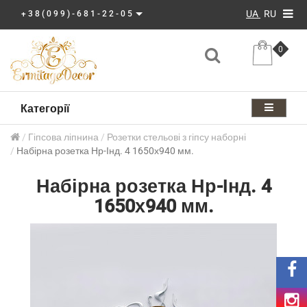
UA
RU
+38(099)-681-22-05
0
Категорії
Гіпсова ліпнина
Розетки стельові з гіпсу наборні
Набірна розетка Нр-Інд. 4 1650х940 мм.
Набірна розетка Нр-Інд. 4
1650х940 мм.