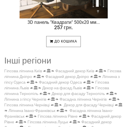
.
3D панель "Квадрати" 500х20 мм...
257 грн.
ДО КОШИКА
Інші регіони
Гіпсова ліпнина Київ
☙🏛️❧
Фасадний декор Київ
☙🏛️❧
Гіпсова
ліпнина Дніпро
☙🏛️❧
Фасадний декор Дніпро
☙🏛️❧
Ліпнина з
гіпсу Одеса
☙🏛️❧
Фасадний декор Одеса
☙🏛️❧
Гіпсова
ліпнина Львів
☙🏛️❧
Декор на фасад Львів
☙🏛️❧
Гіпсова
ліпнина Тернопіль
☙🏛️❧
Декор для фасаду Тернопіль
☙🏛️❧
Ліпнина з гіпсу Чернігів
☙🏛️❧
Фасадна ліпнина Чернігів
☙🏛️❧
Гіпсова ліпнина Чернівці
☙🏛️❧
Декор для фасаду Чернівці
☙🏛️
❧
Ліпнина Івано-Франківськ
☙🏛️❧
Фасадна ліпнина Івано-
Франківськ
☙🏛️❧
Гіпсова ліпнина Рівне
☙🏛️❧
Фасадний декор
Рівне
☙🏛️❧
Гіпсова ліпнина Луцьк
☙🏛️❧
Фасадний декор