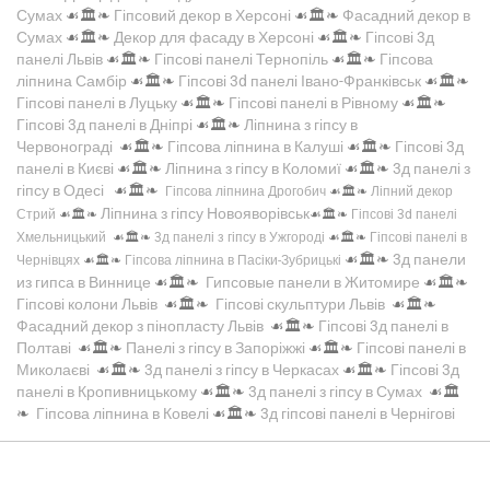
Сумах
☙🏛️❧
Гіпсовий декор в Херсоні
☙🏛️❧
Фасадний декор в
Сумах
☙🏛️❧
Декор для фасаду в Херсоні
☙🏛️❧
Гіпсові 3д
панелі Львів
☙🏛️❧
Гіпсові панелі Тернопіль
☙🏛️❧
Гіпсова
ліпнина Самбір
☙🏛️❧
Гіпсові 3d панелі Івано-Франківськ
☙🏛️❧
Гіпсові панелі в Луцьку
☙🏛️❧
Гіпсові панелі в Рівному
☙🏛️❧
Гіпсові 3д панелі в Дніпрі
☙🏛️❧
Ліпнина з гіпсу в
Червонограді
☙🏛️❧
Гіпсова ліпнина в Калуші
☙🏛️❧
Гіпсові 3д
панелі в Києві
☙🏛️❧
Ліпнина з гіпсу в Коломиї
☙🏛️❧
3д панелі з
гіпсу в Одесі
☙🏛️❧
Гіпсова ліпнина Дрогобич
☙🏛️❧
Ліпний декор
Ліпнина з гіпсу Новояворівськ
Стрий
☙🏛️❧
☙🏛️❧
Гіпсові 3d панелі
Хмельницький
☙🏛️❧
3д панелі з гіпсу в Ужгороді
☙🏛️❧
Гіпсові панелі в
☙🏛️❧
3д панели
Чернівцях
☙🏛️❧
Гіпсова ліпнина в Пасіки-Зубрицькі
из гипса в Виннице
☙🏛️❧
Гипсовые панели в Житомире
☙🏛️❧
Гіпсові колони Львів
☙🏛️❧
Гіпсові скульптури Львів
☙🏛️❧
Фасадний декор з пінопласту Львів
☙🏛️❧
Гіпсові 3д панелі в
Полтаві
☙🏛️❧
Панелі з гіпсу в Запоріжжі
☙🏛️❧
Гіпсові панелі в
Миколаєві
☙🏛️❧
3д панелі з гіпсу в Черкасах
☙🏛️❧
Гіпсові 3д
панелі в Кропивницькому
☙🏛️❧
3д панелі з гіпсу в Сумах
☙🏛️
❧
Гіпсова ліпнина в Ковелі
☙🏛️❧
3д гіпсові панелі в Чернігові