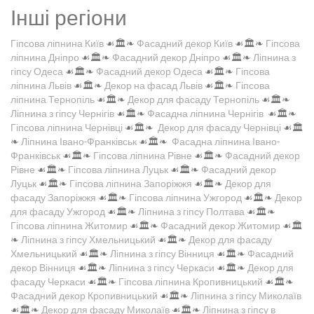
Інші регіони
Гіпсова ліпнина Київ
☙🏛️❧
Фасадний декор Київ
☙🏛️❧
Гіпсова
ліпнина Дніпро
☙🏛️❧
Фасадний декор Дніпро
☙🏛️❧
Ліпнина з
гіпсу Одеса
☙🏛️❧
Фасадний декор Одеса
☙🏛️❧
Гіпсова
ліпнина Львів
☙🏛️❧
Декор на фасад Львів
☙🏛️❧
Гіпсова
ліпнина Тернопіль
☙🏛️❧
Декор для фасаду Тернопіль
☙🏛️❧
Ліпнина з гіпсу Чернігів
☙🏛️❧
Фасадна ліпнина Чернігів
☙🏛️❧
Гіпсова ліпнина Чернівці
☙🏛️❧
Декор для фасаду Чернівці
☙🏛️
❧
Ліпнина Івано-Франківськ
☙🏛️❧
Фасадна ліпнина Івано-
Франківськ
☙🏛️❧
Гіпсова ліпнина Рівне
☙🏛️❧
Фасадний декор
Рівне
☙🏛️❧
Гіпсова ліпнина Луцьк
☙🏛️❧
Фасадний декор
Луцьк
☙🏛️❧
Гіпсова ліпнина Запоріжжя
☙🏛️❧
Декор для
фасаду Запоріжжя
☙🏛️❧
Гіпсова ліпнина Ужгород
☙🏛️❧
Декор
для фасаду Ужгород
☙🏛️❧
Ліпнина з гіпсу Полтава
☙🏛️❧
Гіпсова ліпнина Житомир
☙🏛️❧
Фасадний декор Житомир
☙🏛️
❧
Ліпнина з гіпсу Хмельницький
☙🏛️❧
Декор для фасаду
Хмельницький
☙🏛️❧
Ліпнина з гіпсу Вінниця
☙🏛️❧
Фасадний
декор Вінниця
☙🏛️❧
Ліпнина з гіпсу Черкаси
☙🏛️❧
Декор для
фасаду Черкаси
☙🏛️❧
Гіпсова ліпнина Кропивницький
☙🏛️❧
Фасадний декор Кропивницький
☙🏛️❧
Ліпнина з гіпсу Миколаїв
☙🏛️❧
Декор для фасаду Миколаїв
☙🏛️❧
Ліпнина з гіпсу в