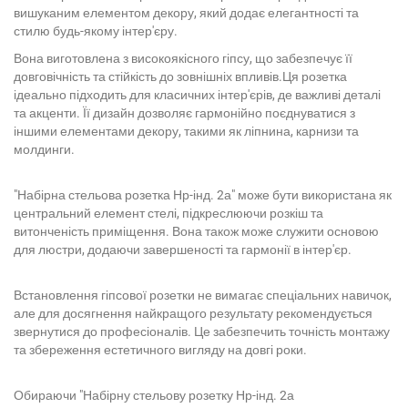
вишуканим елементом декору, який додає елегантності та
стилю будь-якому інтер'єру.
Вона виготовлена з високоякісного гіпсу, що забезпечує її
довговічність та стійкість до зовнішніх впливів.
Ця розетка
ідеально підходить для класичних інтер'єрів, де важливі деталі
та акценти. Її дизайн дозволяє гармонійно поєднуватися з
іншими елементами декору, такими як ліпнина, карнизи та
молдинги.
"Набірна стельова розетка Нр-інд. 2а" може бути використана як
центральний елемент стелі, підкреслюючи розкіш та
витонченість приміщення. Вона також може служити основою
для люстри, додаючи завершеності та гармонії в інтер'єр.
Встановлення гіпсової розетки не вимагає спеціальних навичок,
але для досягнення найкращого результату рекомендується
звернутися до професіоналів. Це забезпечить точність монтажу
та збереження естетичного вигляду на довгі роки.
Обираючи "Набірну стельову розетку Нр-інд. 2а