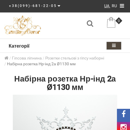
UA
RU
+38(099)-681-22-05
0
Категорії
Гіпсова ліпнина
Розетки стельові з гіпсу наборні
Набірна розетка Нр-інд 2а Ø1130 мм
Набірна розетка Нр-інд 2а
Ø1130 мм