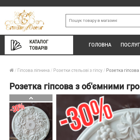
КАТАЛОГ
ГОЛОВНА
ПОСЛУ
ТОВАРІВ
Гіпсова ліпнина
Розетки стельові з гіпсу
Розетка гіпсова
Розетка гіпсова з об'ємними гр