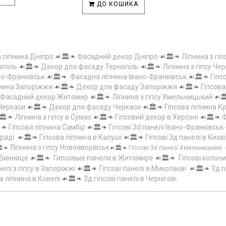
ДО КОШИКА
а ліпнина Дніпро
☙🏛️❧
Фасадний декор Дніпро
☙🏛️❧
Ліпнина з гіп
опіль
☙🏛️❧
Декор для фасаду Тернопіль
☙🏛️❧
Ліпнина з гіпсу Чер
но-Франківськ
☙🏛️❧
Фасадна ліпнина Івано-Франківськ
☙🏛️❧
Гіпс
пнина Запоріжжя
☙🏛️❧
Декор для фасаду Запоріжжя
☙🏛️❧
Гіпсов
Фасадний декор Житомир
☙🏛️❧
Ліпнина з гіпсу Хмельницький
☙
 Черкаси
☙🏛️❧
Декор для фасаду Черкаси
☙🏛️❧
Гіпсова ліпнина 
🏛️❧
Ліпнина з гіпсу в Сумах
☙🏛️❧
Гіпсовий декор в Херсоні
☙🏛️❧
Ф
️❧
Гіпсова ліпнина Самбір
☙🏛️❧
Гіпсові 3d панелі Івано-Франківськ
граді
☙🏛️❧
Гіпсова ліпнина в Калуші
☙🏛️❧
Гіпсові 3д панелі в Києві
Ліпнина з гіпсу Новояворівськ
️❧
☙🏛️❧
Гіпсові 3d панелі Хмельницький
 Виннице
☙🏛️❧
Гипсовые панели в Житомире
☙🏛️❧
Гіпсові колони
елі з гіпсу в Запоріжжі
☙🏛️❧
Гіпсові панелі в Миколаєві
☙🏛️❧
3д п
а ліпнина в Ковелі
☙🏛️❧
3д гіпсові панелі в Чернігові