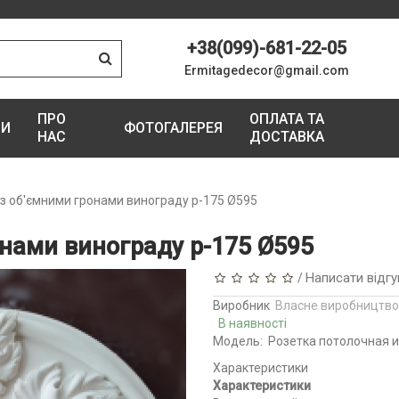
+38(099)-681-22-05
Ermitagedecor@gmail.com
ПРО
ОПЛАТА ТА
ГИ
ФОТОГАЛЕРЕЯ
НАС
ДОСТАВКА
 з об'ємними гронами винограду р-175 Ø595
онами винограду р-175 Ø595
Написати відгу
/
Виробник
Власне виробництво
В наявності
Модель:
Розетка потолочная и
Характеристики
Характеристики