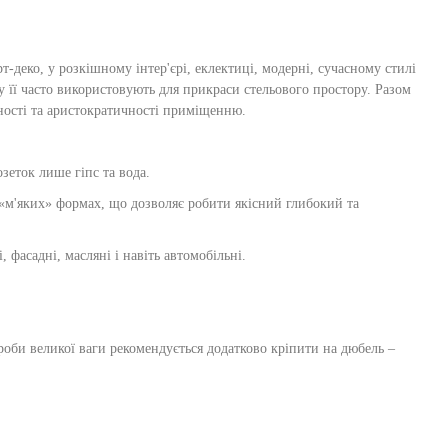
т-деко, у розкішному інтер'єрі, еклектиці, модерні, сучасному стилі
му її часто використовують для прикраси стельового простору. Разом
ьності та аристократичності приміщенню.
зеток лише гіпс та вода.
 «м'яких» формах, що дозволяє робити якісний глибокий та
фасадні, масляні і навіть автомобільні.
ироби великої ваги рекомендується додатково кріпити на дюбель –