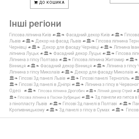
ДО КОШИКА
Інші регіони
Гіпсова ліпнина Київ
☙🏛️❧
Фасадний декор Київ
☙🏛️❧
Гіпсов
Львів
☙🏛️❧
Декор на фасад Львів
☙🏛️❧
Гіпсова ліпнина Терн
Чернівці
☙🏛️❧
Декор для фасаду Чернівці
☙🏛️❧
Ліпнина Іва
ліпнина Луцьк
☙🏛️❧
Фасадний декор Луцьк
☙🏛️❧
Гіпсова лі
Ліпнина з гіпсу Полтава
☙🏛️❧
Гіпсова ліпнина Житомир
☙🏛️❧
Вінниця
☙🏛️❧
Фасадний декор Вінниця
☙🏛️❧
Ліпнина з гіпсу
Ліпнина з гіпсу Миколаїв
☙🏛️❧
Декор для фасаду Миколаїв
☙
🏛️❧
Гіпсові 3д панелі Львів
☙🏛️❧
Гіпсові панелі Тернопіль
☙🏛
🏛️❧
Гіпсові 3д панелі в Дніпрі
☙🏛️❧
Ліпнина з гіпсу в Червоно
Одесі
☙🏛️❧
Гіпсова ліпнина Дрогобич
☙🏛️❧
Ліпний декор Стрий
☙
☙🏛️❧
3д панели из гипса в
🏛️❧
Гіпсова ліпнина в Пасіки-Зубрицькі
з пінопласту Львів
☙🏛️❧
Гіпсові 3д панелі в Полтаві
☙🏛️❧
Пан
Кропивницькому
☙🏛️❧
3д панелі з гіпсу в Сумах
☙🏛️❧
Гіпсов