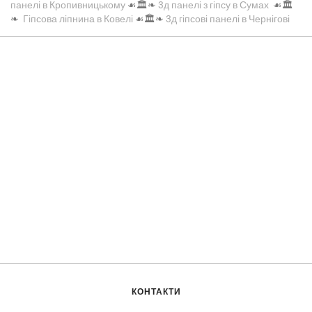
панелі в Кропивницькому
☙🏛️❧
3д панелі з гіпсу в Сумах
☙🏛️
❧
Гіпсова ліпнина в Ковелі
☙🏛️❧
3д гіпсові панелі в Чернігові
КОНТАКТИ