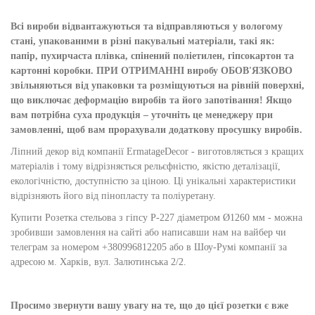
Всі вироби відвантажуються та відправляються у вологому
стані, упакованими в різні пакувальні матеріали, такі як:
папір, пухирчаста плівка, спінений поліетилен, гіпсокартон та
картонні коробки. ПРИ ОТРИМАННІ виробу ОБОВ'ЯЗКОВО
звільняються від упаковки та розміщуються на рівній поверхні,
що виключає деформацію виробів та його запотівання! Якщо
вам потрібна суха продукція – уточніть це менеджеру при
замовленні, щоб вам прорахували додаткову просушку виробів.
Ліпний декор від компанії ErmatageDecor - виготовляється з кращих
матеріалів і тому відрізняється рельєфністю, якістю деталізації,
екологічністю, доступністю за ціною. Ці унікальні характеристики
відрізняють його від пінопласту та поліуретану.
Купити Розетка стельова з гіпсу Р-227 діаметром Ø1260 мм - можна
зробивши замовлення на сайті або написавши нам на вайбер чи
телеграм за номером +380996812205 або в Шоу-Румі компанії за
адресою м. Харків, вул. Залютинська 2/2.
Просимо звернути вашу увагу на те, що до цієї розетки є вже