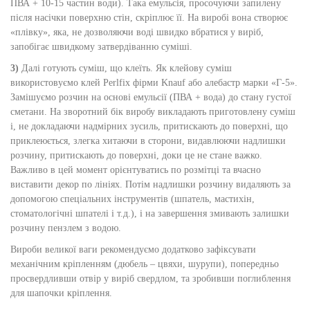
ПВА + 10-15 частин води). Така емульсія, просочуючи запилену
після насічки поверхню стін, скріплює її. На виробі вона створює
«плівку», яка, не дозволяючи воді швидко вбратися у виріб,
запобігає швидкому затвердіванню суміші.
3)
Далі готують суміш, що клеїть. Як клейову суміш
використовуємо клей Perlfix фірми Knauf або алебастр марки «Г-5».
Замішуємо розчин на основі емульсії (ПВА + вода) до стану густої
сметани. На зворотний бік виробу викладають приготовлену суміш
і, не докладаючи надмірних зусиль, притискають до поверхні, що
приклеюється, злегка хитаючи в сторони, видавлюючи надлишки
розчину, притискають до поверхні, доки це не стане важко.
Важливо в цей момент орієнтуватись по розмітці та вчасно
виставити декор по лініях. Потім надлишки розчину видаляють за
допомогою спеціальних інструментів (шпатель, мастихін,
стоматологічні шпателі і т.д.), і на завершення змивають залишки
розчину пензлем з водою.
Вироби великої ваги рекомендуємо додатково зафіксувати
механічним кріпленням (дюбель – цвяхи, шурупи), попередньо
просвердливши отвір у виріб свердлом, та зробивши поглиблення
для шапочки кріплення.