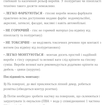
глибокий та насичений рельєф виробів. У поліуретані чи пінопласті
технічно такого досягти неможливо.
•
ЛЕГКО ФАРБУЮТЬСЯ
- гіпсові вироби можна фарбувати
практично всіма доступними видами фарби: водоемульсійні,
акрилові, латексні, фасадні, масляні і навіть автомобільні.
•
НЕ ГОРЮЧИЙ
- гіпс не горючий матеріал (на відміну від
пінопласту та поліуретану)
•
НЕ ТОКСИЧНІ
– не виділяють токсичних речовин при контакті з
вогнем (на відміну від поліуретанових)
•
ЛЕГКО МОНТУЮТЬСЯ
- монтаж досить простий і надійний:
вироби з гіпсу середньої та великої ваги слід кріпити на гіпсову
суміш. Вироби великої ваги рекомендується додатково кріпити на
дюбель – цвяхи (шурупи).
Послідовність монтажу:
1)
На поверхні, до якої приклеюється ліпний декор, робиться
розмітка (обводиться контур розетки).
2)
Потім необхідно зробити насічку на поверхнях, що склеюються і
заґрунтувати їх емульсією (ПВА + вода у співвідношенні 1 частина