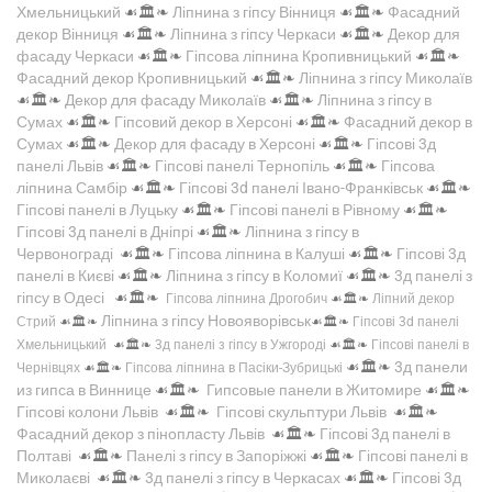
Хмельницький
☙🏛️❧
Ліпнина з гіпсу Вінниця
☙🏛️❧
Фасадний
декор Вінниця
☙🏛️❧
Ліпнина з гіпсу Черкаси
☙🏛️❧
Декор для
фасаду Черкаси
☙🏛️❧
Гіпсова ліпнина Кропивницький
☙🏛️❧
Фасадний декор Кропивницький
☙🏛️❧
Ліпнина з гіпсу Миколаїв
☙🏛️❧
Декор для фасаду Миколаїв
☙🏛️❧
Ліпнина з гіпсу в
Сумах
☙🏛️❧
Гіпсовий декор в Херсоні
☙🏛️❧
Фасадний декор в
Сумах
☙🏛️❧
Декор для фасаду в Херсоні
☙🏛️❧
Гіпсові 3д
панелі Львів
☙🏛️❧
Гіпсові панелі Тернопіль
☙🏛️❧
Гіпсова
ліпнина Самбір
☙🏛️❧
Гіпсові 3d панелі Івано-Франківськ
☙🏛️❧
Гіпсові панелі в Луцьку
☙🏛️❧
Гіпсові панелі в Рівному
☙🏛️❧
Гіпсові 3д панелі в Дніпрі
☙🏛️❧
Ліпнина з гіпсу в
Червонограді
☙🏛️❧
Гіпсова ліпнина в Калуші
☙🏛️❧
Гіпсові 3д
панелі в Києві
☙🏛️❧
Ліпнина з гіпсу в Коломиї
☙🏛️❧
3д панелі з
гіпсу в Одесі
☙🏛️❧
Гіпсова ліпнина Дрогобич
☙🏛️❧
Ліпний декор
Ліпнина з гіпсу Новояворівськ
Стрий
☙🏛️❧
☙🏛️❧
Гіпсові 3d панелі
Хмельницький
☙🏛️❧
3д панелі з гіпсу в Ужгороді
☙🏛️❧
Гіпсові панелі в
☙🏛️❧
3д панели
Чернівцях
☙🏛️❧
Гіпсова ліпнина в Пасіки-Зубрицькі
из гипса в Виннице
☙🏛️❧
Гипсовые панели в Житомире
☙🏛️❧
Гіпсові колони Львів
☙🏛️❧
Гіпсові скульптури Львів
☙🏛️❧
Фасадний декор з пінопласту Львів
☙🏛️❧
Гіпсові 3д панелі в
Полтаві
☙🏛️❧
Панелі з гіпсу в Запоріжжі
☙🏛️❧
Гіпсові панелі в
Миколаєві
☙🏛️❧
3д панелі з гіпсу в Черкасах
☙🏛️❧
Гіпсові 3д