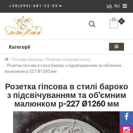
UA
RU
+38(099)-681-22-05
0
Категорії
Гіпсова ліпнина
Розетки стельові з гіпсу
Розетка гіпсова в стилі бароко з підсвічуванням та об'ємним
малюнком р-227 Ø1260 мм
Розетка гіпсова в стилі бароко
з підсвічуванням та об'ємним
малюнком р-227 Ø1260 мм