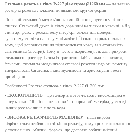
Стельова розетка з гіпсу Р-227 діаметром Ø1260 мм
— це велико
розмірна розетка з класичним дизайном круглої форми.
Гіпсовий стельовий медальйон гармонійно поєднується у різних
стилях. Стельовий декор із гіпсу доречний не тільки в класиці, а й у
стилі арт-деко, у розкішному інтер'єрі, еклектиці, модерні,
сучасному стилі та навіть у мінімалізмі. Її головна роль полягає в
тому, щоб доповнювати чи підкреслювати красу та витонченість
світильника (люстри). Тому її часто використовують для прикраси
стельового простору. Разом із грамотно підібраними карнизами,
фризами, тягами та молдингами стельові розетки надають ремонту
завершеності, багатства, індивідуальності та аристократичності
приміщенню.
Особливості Розетка стельова з гіпсу Р-227 Ø1260 мм:
•
ЕКОЛОГІЧНІСТЬ
– цей декор виготовляється з високоміцного
гіпсу марки Г10. Гіпс – це «живий» природний матеріал, у складі
наших розеток лише гіпс та вода.
•
ВИСОКА РЕЛЬЄФНІСТЬ МАЛЮНКУ
- наші вироби
відрізняються особливою чіткістю рельєфу, тому що виготовляються
у спеціальних «м'яких» формах, що дозволяє робити якісний