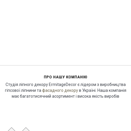
ПРО НАШУ КОМПАНІЮ
Студія ліпного декору ErmitageDecor є лідером з виробництва
гіпсової ліпнини та
фасадного декору
в Україні. Наша компанія
має багатотисячний асортимент і висока якість виробів