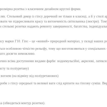
розмірна розетка з класичним дизайном круглої форми.
х. Стельовий декор із гіпсу доречний не тільки в класиці, а й у стилі ар
нювати чи підкреслювати красу та витонченість світильника (люстри). То
 стельові розетки надають ремонту завершеності, багатства, індивідуал
псу марки Г10. Гіпс – це «живий» природний матеріал, у складі наших ро
ься особливою чіткістю рельєфу, тому що виготовляються у спеціальних
акого досягти неможливо.
чно всіма доступними видами фарби: водоемульсійні, акрилові, латексні, 
асту та поліуретану)
 вогнем (на відміну від поліуретанових)
оби з гіпсу середньої та великої ваги слід кріпити на гіпсову суміш. В
а (обводиться контур розетки).