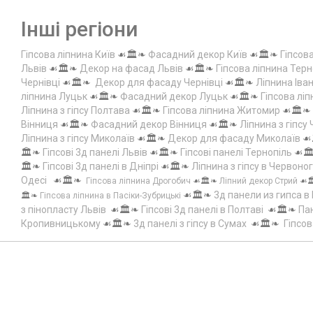
Інші регіони
Гіпсова ліпнина Київ
☙🏛️❧
Фасадний декор Київ
☙🏛️❧
Гіпсов
Львів
☙🏛️❧
Декор на фасад Львів
☙🏛️❧
Гіпсова ліпнина Терн
Чернівці
☙🏛️❧
Декор для фасаду Чернівці
☙🏛️❧
Ліпнина Іва
ліпнина Луцьк
☙🏛️❧
Фасадний декор Луцьк
☙🏛️❧
Гіпсова лі
Ліпнина з гіпсу Полтава
☙🏛️❧
Гіпсова ліпнина Житомир
☙🏛️❧
Вінниця
☙🏛️❧
Фасадний декор Вінниця
☙🏛️❧
Ліпнина з гіпсу
Ліпнина з гіпсу Миколаїв
☙🏛️❧
Декор для фасаду Миколаїв
☙
🏛️❧
Гіпсові 3д панелі Львів
☙🏛️❧
Гіпсові панелі Тернопіль
☙🏛
🏛️❧
Гіпсові 3д панелі в Дніпрі
☙🏛️❧
Ліпнина з гіпсу в Червоно
Одесі
☙🏛️❧
Гіпсова ліпнина Дрогобич
☙🏛️❧
Ліпний декор Стрий
☙
☙🏛️❧
3д панели из гипса в
🏛️❧
Гіпсова ліпнина в Пасіки-Зубрицькі
з пінопласту Львів
☙🏛️❧
Гіпсові 3д панелі в Полтаві
☙🏛️❧
Пан
Кропивницькому
☙🏛️❧
3д панелі з гіпсу в Сумах
☙🏛️❧
Гіпсов