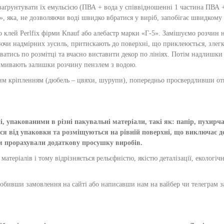
аґрунтувати їх емульсією (ПВА + вода у співвідношенні 1 частина ПВА +
у», яка, не дозволяючи воді швидко вбратися у виріб, запобігає швидкому
клей Perlfix фірми Knauf або алебастр марки «Г-5». Замішуємо розчин на
аючи надмірних зусиль, притискають до поверхні, що приклеюється, зле
уватись по розмітці та вчасно виставити декор по лініях. Потім надлишк
ня змивають залишки розчину пензлем з водою.
им кріпленням (дюбель – цвяхи, шурупи), попередньо просвердливши от
 упакованими в різні пакувальні матеріали, такі як: папір, пухирчас
д упаковки та розміщуються на рівній поверхні, що виключає деф
ам прорахували додаткову просушку виробів.
атеріалів і тому відрізняється рельєфністю, якістю деталізації, екологі
робивши замовлення на сайті або написавши нам на вайбер чи телеграм 