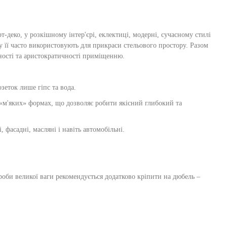
т-деко, у розкішному інтер'єрі, еклектиці, модерні, сучасному стилі
му її часто використовують для прикраси стельового простору. Разом
ьності та аристократичності приміщенню.
зеток лише гіпс та вода.
 «м'яких» формах, що дозволяє робити якісний глибокий та
фасадні, масляні і навіть автомобільні.
ироби великої ваги рекомендується додатково кріпити на дюбель –