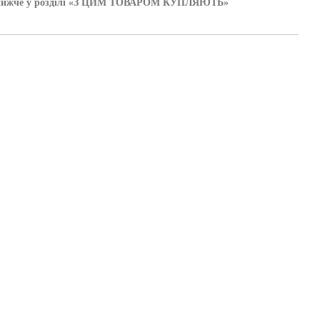
іться нижче у розділі «З ЦИМ ТОВАРОМ КУПЛЯЮТЬ»