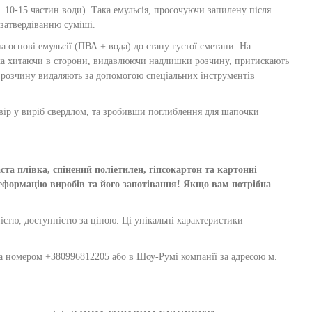
 10-15 частин води). Така емульсія, просочуючи запилену після
 затвердіванню суміші.
 основі емульсії (ПВА + вода) до стану густої сметани. На
гка хитаючи в сторони, видавлюючи надлишки розчину, притискають
и розчину видаляють за допомогою спеціальних інструментів
вір у виріб свердлом, та зробивши поглиблення для шапочки
та плівка, спінений поліетилен, гіпсокартон та картонні
ормацію виробів та його запотівання! Якщо вам потрібна
чністю, доступністю за ціною. Ці унікальні характеристики
за номером +380996812205 або в Шоу-Румі компанії за адресою м.