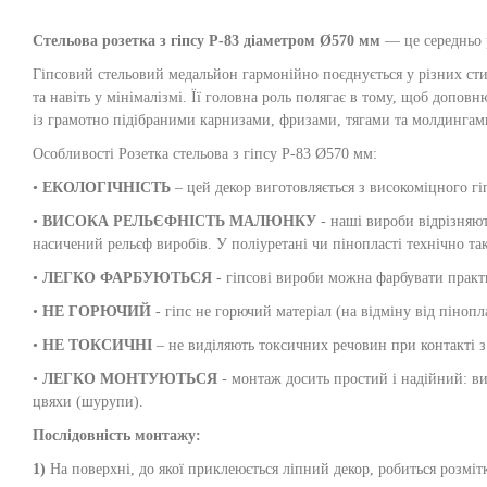
Стельова розетка з гіпсу Р-83 діаметром Ø570 мм
— це середньо 
Гіпсовий стельовий медальйон гармонійно поєднується у різних стиля
та навіть у мінімалізмі. Її головна роль полягає в тому, щоб допов
із грамотно підібраними карнизами, фризами, тягами та молдингами
Особливості Розетка стельова з гіпсу Р-83 Ø570 мм:
•
ЕКОЛОГІЧНІСТЬ
– цей декор виготовляється з високоміцного гі
•
ВИСОКА РЕЛЬЄФНІСТЬ МАЛЮНКУ
- наші вироби відрізняют
насичений рельєф виробів. У поліуретані чи пінопласті технічно т
•
ЛЕГКО ФАРБУЮТЬСЯ
- гіпсові вироби можна фарбувати практи
•
НЕ ГОРЮЧИЙ
- гіпс не горючий матеріал (на відміну від пінопл
•
НЕ ТОКСИЧНІ
– не виділяють токсичних речовин при контакті з
•
ЛЕГКО МОНТУЮТЬСЯ
- монтаж досить простий і надійний: вир
цвяхи (шурупи).
Послідовність монтажу:
1)
На поверхні, до якої приклеюється ліпний декор, робиться розмітк