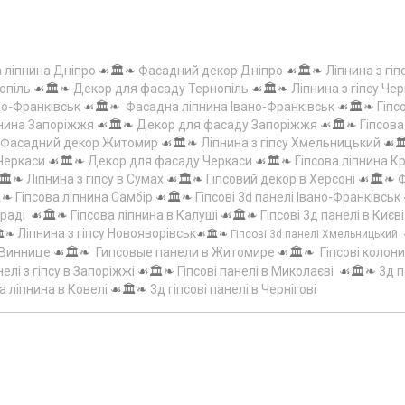
а ліпнина Дніпро
☙🏛️❧
Фасадний декор Дніпро
☙🏛️❧
Ліпнина з гіп
опіль
☙🏛️❧
Декор для фасаду Тернопіль
☙🏛️❧
Ліпнина з гіпсу Чер
но-Франківськ
☙🏛️❧
Фасадна ліпнина Івано-Франківськ
☙🏛️❧
Гіпс
пнина Запоріжжя
☙🏛️❧
Декор для фасаду Запоріжжя
☙🏛️❧
Гіпсов
Фасадний декор Житомир
☙🏛️❧
Ліпнина з гіпсу Хмельницький
☙
 Черкаси
☙🏛️❧
Декор для фасаду Черкаси
☙🏛️❧
Гіпсова ліпнина 
🏛️❧
Ліпнина з гіпсу в Сумах
☙🏛️❧
Гіпсовий декор в Херсоні
☙🏛️❧
Ф
️❧
Гіпсова ліпнина Самбір
☙🏛️❧
Гіпсові 3d панелі Івано-Франківськ
граді
☙🏛️❧
Гіпсова ліпнина в Калуші
☙🏛️❧
Гіпсові 3д панелі в Києві
Ліпнина з гіпсу Новояворівськ
️❧
☙🏛️❧
Гіпсові 3d панелі Хмельницький
 Виннице
☙🏛️❧
Гипсовые панели в Житомире
☙🏛️❧
Гіпсові колони
елі з гіпсу в Запоріжжі
☙🏛️❧
Гіпсові панелі в Миколаєві
☙🏛️❧
3д п
а ліпнина в Ковелі
☙🏛️❧
3д гіпсові панелі в Чернігові