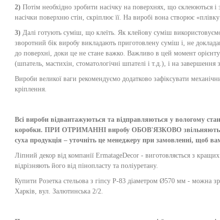
2)
Потім необхідно зробити насічку на поверхнях, що склеюються і з
насічки поверхню стін, скріплює її. На виробі вона створює «плівк
3)
Далі готують суміш, що клеїть. Як клейову суміш використовуємо 
зворотний бік виробу викладають приготовлену суміш і, не доклад
до поверхні, доки це не стане важко. Важливо в цей момент орієнт
(шпатель, мастихін, стоматологічні шпателі і т.д.), і на завершен
Вироби великої ваги рекомендуємо додатково зафіксувати механічн
кріплення.
Всі вироби відвантажуються та відправляються у вологому стані,
коробки. ПРИ ОТРИМАННІ виробу ОБОВ'ЯЗКОВО звільняються ві
суха продукція – уточніть це менеджеру при замовленні, щоб в
Ліпний декор від компанії ErmatageDecor - виготовляється з кращих м
відрізняють його від пінопласту та поліуретану.
Купити Розетка стельова з гіпсу Р-83 діаметром Ø570 мм - можна з
Харків, вул. Залютинська 2/2.