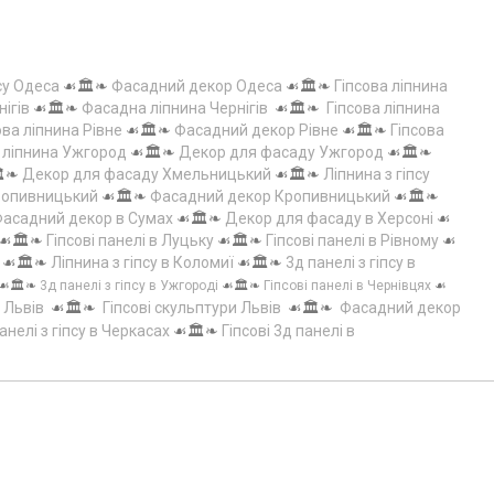
су Одеса
☙🏛️❧
Фасадний декор Одеса
☙🏛️❧
Гіпсова ліпнина
нігів
☙🏛️❧
Фасадна ліпнина Чернігів
☙🏛️❧
Гіпсова ліпнина
ова ліпнина Рівне
☙🏛️❧
Фасадний декор Рівне
☙🏛️❧
Гіпсова
а ліпнина Ужгород
☙🏛️❧
Декор для фасаду Ужгород
☙🏛️❧
️❧
Декор для фасаду Хмельницький
☙🏛️❧
Ліпнина з гіпсу
Кропивницький
☙🏛️❧
Фасадний декор Кропивницький
☙🏛️❧
асадний декор в Сумах
☙🏛️❧
Декор для фасаду в Херсоні
☙
☙🏛️❧
Гіпсові панелі в Луцьку
☙🏛️❧
Гіпсові панелі в Рівному
☙
☙🏛️❧
Ліпнина з гіпсу в Коломиї
☙🏛️❧
3д панелі з гіпсу в
☙🏛️❧
3д панелі з гіпсу в Ужгороді
☙🏛️❧
Гіпсові панелі в Чернівцях
☙
 Львів
☙🏛️❧
Гіпсові скульптури Львів
☙🏛️❧
Фасадний декор
анелі з гіпсу в Черкасах
☙🏛️❧
Гіпсові 3д панелі в