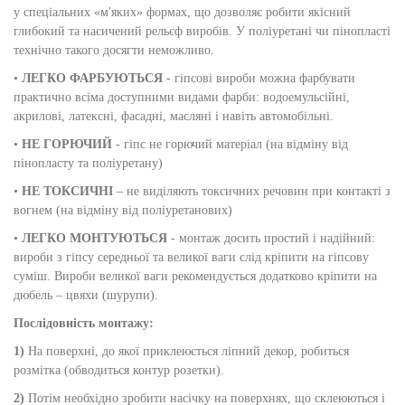
у спеціальних «м'яких» формах, що дозволяє робити якісний
глибокий та насичений рельєф виробів. У поліуретані чи пінопласті
технічно такого досягти неможливо.
•
ЛЕГКО ФАРБУЮТЬСЯ
- гіпсові вироби можна фарбувати
практично всіма доступними видами фарби: водоемульсійні,
акрилові, латексні, фасадні, масляні і навіть автомобільні.
•
НЕ ГОРЮЧИЙ
- гіпс не горючий матеріал (на відміну від
пінопласту та поліуретану)
•
НЕ ТОКСИЧНІ
– не виділяють токсичних речовин при контакті з
вогнем (на відміну від поліуретанових)
•
ЛЕГКО МОНТУЮТЬСЯ
- монтаж досить простий і надійний:
вироби з гіпсу середньої та великої ваги слід кріпити на гіпсову
суміш. Вироби великої ваги рекомендується додатково кріпити на
дюбель – цвяхи (шурупи).
Послідовність монтажу:
1)
На поверхні, до якої приклеюється ліпний декор, робиться
розмітка (обводиться контур розетки).
2)
Потім необхідно зробити насічку на поверхнях, що склеюються і