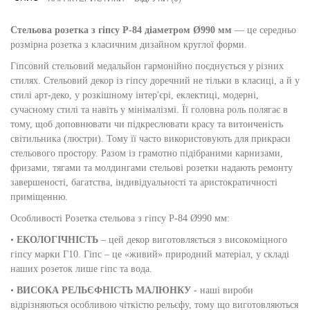
Стельова розетка з гіпсу Р-84 діаметром Ø990 мм
— це середньо
розмірна розетка з класичним дизайном круглої форми.
Гіпсовий стельовий медальйон гармонійно поєднується у різних
стилях. Стельовий декор із гіпсу доречний не тільки в класиці, а й у
стилі арт-деко, у розкішному інтер'єрі, еклектиці, модерні,
сучасному стилі та навіть у мінімалізмі. Її головна роль полягає в
тому, щоб доповнювати чи підкреслювати красу та витонченість
світильника (люстри). Тому її часто використовують для прикраси
стельового простору. Разом із грамотно підібраними карнизами,
фризами, тягами та молдингами стельові розетки надають ремонту
завершеності, багатства, індивідуальності та аристократичності
приміщенню.
Особливості Розетка стельова з гіпсу Р-84 Ø990 мм:
•
ЕКОЛОГІЧНІСТЬ
– цей декор виготовляється з високоміцного
гіпсу марки Г10. Гіпс – це «живий» природний матеріал, у складі
наших розеток лише гіпс та вода.
•
ВИСОКА РЕЛЬЄФНІСТЬ МАЛЮНКУ
- наші вироби
відрізняються особливою чіткістю рельєфу, тому що виготовляються