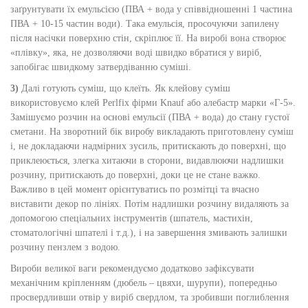
заґрунтувати їх емульсією (ПВА + вода у співвідношенні 1 частина
ПВА + 10-15 частин води). Така емульсія, просочуючи запилену
після насічки поверхню стін, скріплює її. На виробі вона створює
«плівку», яка, не дозволяючи воді швидко вбратися у виріб,
запобігає швидкому затвердіванню суміші.
3)
Далі готують суміш, що клеїть. Як клейову суміш
використовуємо клей Perlfix фірми Knauf або алебастр марки «Г-5».
Замішуємо розчин на основі емульсії (ПВА + вода) до стану густої
сметани. На зворотний бік виробу викладають приготовлену суміш
і, не докладаючи надмірних зусиль, притискають до поверхні, що
приклеюється, злегка хитаючи в сторони, видавлюючи надлишки
розчину, притискають до поверхні, доки це не стане важко.
Важливо в цей момент орієнтуватись по розмітці та вчасно
виставити декор по лініях. Потім надлишки розчину видаляють за
допомогою спеціальних інструментів (шпатель, мастихін,
стоматологічні шпателі і т.д.), і на завершення змивають залишки
розчину пензлем з водою.
Вироби великої ваги рекомендуємо додатково зафіксувати
механічним кріпленням (дюбель – цвяхи, шурупи), попередньо
просвердливши отвір у виріб свердлом, та зробивши поглиблення