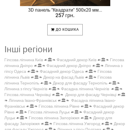
.
3D панель "Квадрати" 500х20 мм...
257 грн.
ДО КОШИКА
Інші регіони
Гіпсова ліпнина Київ
☙🏛️❧
Фасадний декор Київ
☙🏛️❧
Гіпсова
ліпнина Дніпро
☙🏛️❧
Фасадний декор Дніпро
☙🏛️❧
Ліпнина з
гіпсу Одеса
☙🏛️❧
Фасадний декор Одеса
☙🏛️❧
Гіпсова
ліпнина Львів
☙🏛️❧
Декор на фасад Львів
☙🏛️❧
Гіпсова
ліпнина Тернопіль
☙🏛️❧
Декор для фасаду Тернопіль
☙🏛️❧
Ліпнина з гіпсу Чернігів
☙🏛️❧
Фасадна ліпнина Чернігів
☙🏛️❧
Гіпсова ліпнина Чернівці
☙🏛️❧
Декор для фасаду Чернівці
☙🏛️
❧
Ліпнина Івано-Франківськ
☙🏛️❧
Фасадна ліпнина Івано-
Франківськ
☙🏛️❧
Гіпсова ліпнина Рівне
☙🏛️❧
Фасадний декор
Рівне
☙🏛️❧
Гіпсова ліпнина Луцьк
☙🏛️❧
Фасадний декор
Луцьк
☙🏛️❧
Гіпсова ліпнина Запоріжжя
☙🏛️❧
Декор для
фасаду Запоріжжя
☙🏛️❧
Гіпсова ліпнина Ужгород
☙🏛️❧
Декор
для фасаду Ужгород
☙🏛️❧
Ліпнина з гіпсу Полтава
☙🏛️❧