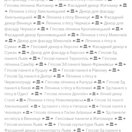
Гіпсова ліпнина Житомир
☙🏛️❧
Фасадний декор Житомир
☙🏛️
❧
Ліпнина з гіпсу Хмельницький
☙🏛️❧
Декор для фасаду
Хмельницький
☙🏛️❧
Ліпнина з гіпсу Вінниця
☙🏛️❧
Фасадний
декор Вінниця
☙🏛️❧
Ліпнина з гіпсу Черкаси
☙🏛️❧
Декор для
фасаду Черкаси
☙🏛️❧
Гіпсова ліпнина Кропивницький
☙🏛️❧
Фасадний декор Кропивницький
☙🏛️❧
Ліпнина з гіпсу Миколаїв
☙🏛️❧
Декор для фасаду Миколаїв
☙🏛️❧
Ліпнина з гіпсу в
Сумах
☙🏛️❧
Гіпсовий декор в Херсоні
☙🏛️❧
Фасадний декор в
Сумах
☙🏛️❧
Декор для фасаду в Херсоні
☙🏛️❧
Гіпсові 3д
панелі Львів
☙🏛️❧
Гіпсові панелі Тернопіль
☙🏛️❧
Гіпсова
ліпнина Самбір
☙🏛️❧
Гіпсові 3d панелі Івано-Франківськ
☙🏛️❧
Гіпсові панелі в Луцьку
☙🏛️❧
Гіпсові панелі в Рівному
☙🏛️❧
Гіпсові 3д панелі в Дніпрі
☙🏛️❧
Ліпнина з гіпсу в
Червонограді
☙🏛️❧
Гіпсова ліпнина в Калуші
☙🏛️❧
Гіпсові 3д
панелі в Києві
☙🏛️❧
Ліпнина з гіпсу в Коломиї
☙🏛️❧
3д панелі з
гіпсу в Одесі
☙🏛️❧
Гіпсова ліпнина Дрогобич
☙🏛️❧
Ліпний декор
Ліпнина з гіпсу Новояворівськ
Стрий
☙🏛️❧
☙🏛️❧
Гіпсові 3d панелі
Хмельницький
☙🏛️❧
3д панелі з гіпсу в Ужгороді
☙🏛️❧
Гіпсові панелі в
☙🏛️❧
3д панели
Чернівцях
☙🏛️❧
Гіпсова ліпнина в Пасіки-Зубрицькі
из гипса в Виннице
☙🏛️❧
Гипсовые панели в Житомире
☙🏛️❧
Гіпсові колони Львів
☙🏛️❧
Гіпсові скульптури Львів
☙🏛️❧
Фасадний декор з пінопласту Львів
☙🏛️❧
Гіпсові 3д панелі в