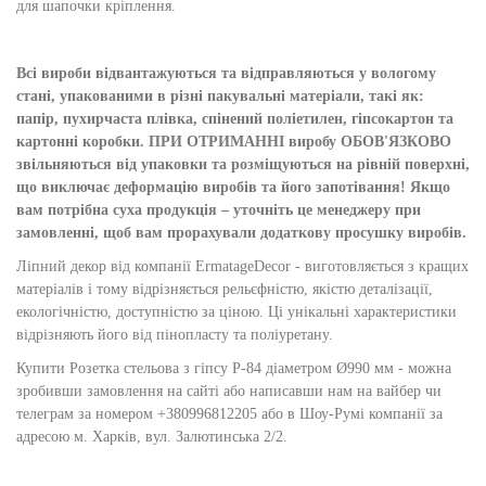
для шапочки кріплення.
Всі вироби відвантажуються та відправляються у вологому
стані, упакованими в різні пакувальні матеріали, такі як:
папір, пухирчаста плівка, спінений поліетилен, гіпсокартон та
картонні коробки. ПРИ ОТРИМАННІ виробу ОБОВ'ЯЗКОВО
звільняються від упаковки та розміщуються на рівній поверхні,
що виключає деформацію виробів та його запотівання! Якщо
вам потрібна суха продукція – уточніть це менеджеру при
замовленні, щоб вам прорахували додаткову просушку виробів.
Ліпний декор від компанії ErmatageDecor - виготовляється з кращих
матеріалів і тому відрізняється рельєфністю, якістю деталізації,
екологічністю, доступністю за ціною. Ці унікальні характеристики
відрізняють його від пінопласту та поліуретану.
Купити Розетка стельова з гіпсу Р-84 діаметром Ø990 мм - можна
зробивши замовлення на сайті або написавши нам на вайбер чи
телеграм за номером +380996812205 або в Шоу-Румі компанії за
адресою м. Харків, вул. Залютинська 2/2.