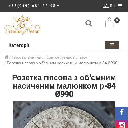
UA
RU
+38(099)-681-22-05
0
Категорії
Гіпсова ліпнина
Розетки стельові з гіпсу
Розетка гіпсова з об'ємним насиченим малюнком р-84 Ø990
Розетка гіпсова з об'ємним
насиченим малюнком р-84
Ø990