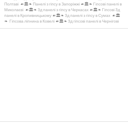
Полтаві
☙🏛️❧
Панелі з гіпсу в Запоріжжі
☙🏛️❧
Гіпсові панелі в
Миколаєві
☙🏛️❧
3д панелі з гіпсу в Черкасах
☙🏛️❧
Гіпсові 3д
панелі в Кропивницькому
☙🏛️❧
3д панелі з гіпсу в Сумах
☙🏛️
❧
Гіпсова ліпнина в Ковелі
☙🏛️❧
3д гіпсові панелі в Чернігові