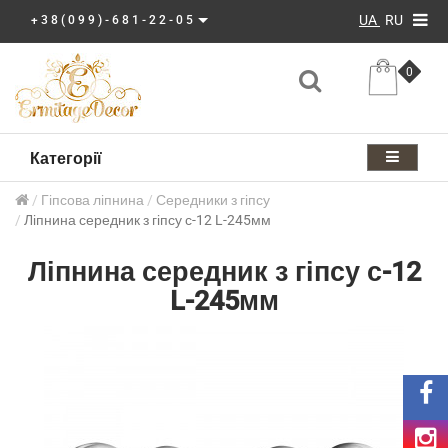
UA
RU
+38(099)-681-22-05
0
Категорії
Гіпсова ліпнина
Середники з гіпсу
Ліпнина середник з гіпсу с-12 L-245мм
Ліпнина середник з гіпсу с-12
L-245мм