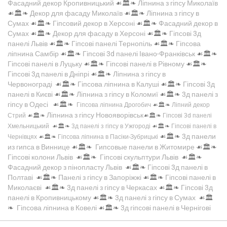
Фасадний декор Кропивницький
☙🏛️❧
Ліпнина з гіпсу Миколаїв
☙🏛️❧
Декор для фасаду Миколаїв
☙🏛️❧
Ліпнина з гіпсу в
Сумах
☙🏛️❧
Гіпсовий декор в Херсоні
☙🏛️❧
Фасадний декор в
Сумах
☙🏛️❧
Декор для фасаду в Херсоні
☙🏛️❧
Гіпсові 3д
панелі Львів
☙🏛️❧
Гіпсові панелі Тернопіль
☙🏛️❧
Гіпсова
ліпнина Самбір
☙🏛️❧
Гіпсові 3d панелі Івано-Франківськ
☙🏛️❧
Гіпсові панелі в Луцьку
☙🏛️❧
Гіпсові панелі в Рівному
☙🏛️❧
Гіпсові 3д панелі в Дніпрі
☙🏛️❧
Ліпнина з гіпсу в
Червонограді
☙🏛️❧
Гіпсова ліпнина в Калуші
☙🏛️❧
Гіпсові 3д
панелі в Києві
☙🏛️❧
Ліпнина з гіпсу в Коломиї
☙🏛️❧
3д панелі з
гіпсу в Одесі
☙🏛️❧
Гіпсова ліпнина Дрогобич
☙🏛️❧
Ліпний декор
Ліпнина з гіпсу Новояворівськ
Стрий
☙🏛️❧
☙🏛️❧
Гіпсові 3d панелі
Хмельницький
☙🏛️❧
3д панелі з гіпсу в Ужгороді
☙🏛️❧
Гіпсові панелі в
☙🏛️❧
3д панели
Чернівцях
☙🏛️❧
Гіпсова ліпнина в Пасіки-Зубрицькі
из гипса в Виннице
☙🏛️❧
Гипсовые панели в Житомире
☙🏛️❧
Гіпсові колони Львів
☙🏛️❧
Гіпсові скульптури Львів
☙🏛️❧
Фасадний декор з пінопласту Львів
☙🏛️❧
Гіпсові 3д панелі в
Полтаві
☙🏛️❧
Панелі з гіпсу в Запоріжжі
☙🏛️❧
Гіпсові панелі в
Миколаєві
☙🏛️❧
3д панелі з гіпсу в Черкасах
☙🏛️❧
Гіпсові 3д
панелі в Кропивницькому
☙🏛️❧
3д панелі з гіпсу в Сумах
☙🏛️
❧
Гіпсова ліпнина в Ковелі
☙🏛️❧
3д гіпсові панелі в Чернігові