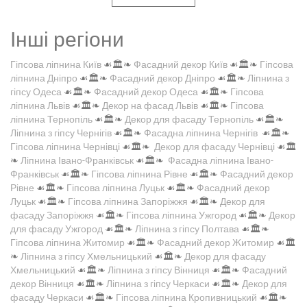
Інші регіони
Гіпсова ліпнина Київ
☙🏛️❧
Фасадний декор Київ
☙🏛️❧
Гіпсова
ліпнина Дніпро
☙🏛️❧
Фасадний декор Дніпро
☙🏛️❧
Ліпнина з
гіпсу Одеса
☙🏛️❧
Фасадний декор Одеса
☙🏛️❧
Гіпсова
ліпнина Львів
☙🏛️❧
Декор на фасад Львів
☙🏛️❧
Гіпсова
ліпнина Тернопіль
☙🏛️❧
Декор для фасаду Тернопіль
☙🏛️❧
Ліпнина з гіпсу Чернігів
☙🏛️❧
Фасадна ліпнина Чернігів
☙🏛️❧
Гіпсова ліпнина Чернівці
☙🏛️❧
Декор для фасаду Чернівці
☙🏛️
❧
Ліпнина Івано-Франківськ
☙🏛️❧
Фасадна ліпнина Івано-
Франківськ
☙🏛️❧
Гіпсова ліпнина Рівне
☙🏛️❧
Фасадний декор
Рівне
☙🏛️❧
Гіпсова ліпнина Луцьк
☙🏛️❧
Фасадний декор
Луцьк
☙🏛️❧
Гіпсова ліпнина Запоріжжя
☙🏛️❧
Декор для
фасаду Запоріжжя
☙🏛️❧
Гіпсова ліпнина Ужгород
☙🏛️❧
Декор
для фасаду Ужгород
☙🏛️❧
Ліпнина з гіпсу Полтава
☙🏛️❧
Гіпсова ліпнина Житомир
☙🏛️❧
Фасадний декор Житомир
☙🏛️
❧
Ліпнина з гіпсу Хмельницький
☙🏛️❧
Декор для фасаду
Хмельницький
☙🏛️❧
Ліпнина з гіпсу Вінниця
☙🏛️❧
Фасадний
декор Вінниця
☙🏛️❧
Ліпнина з гіпсу Черкаси
☙🏛️❧
Декор для
фасаду Черкаси
☙🏛️❧
Гіпсова ліпнина Кропивницький
☙🏛️❧