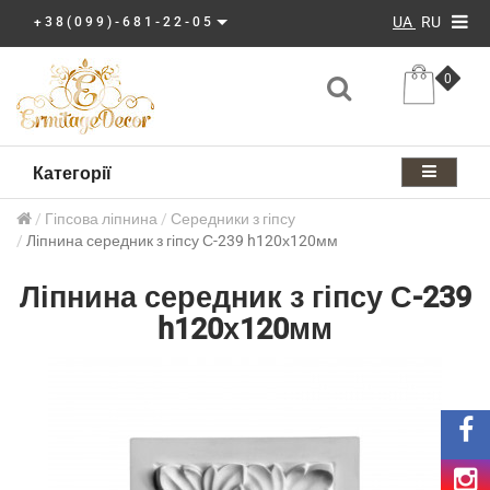
UA
RU
+38(099)-681-22-05
0
Категорії
Гіпсова ліпнина
Середники з гіпсу
Ліпнина середник з гіпсу С-239 h120х120мм
Ліпнина середник з гіпсу С-239
h120х120мм