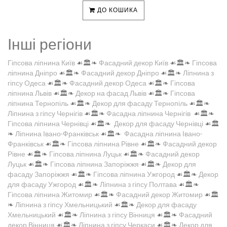
ДО КОШИКА
Інші регіони
Гіпсова ліпнина Київ
☙🏛️❧
Фасадний декор Київ
☙🏛️❧
Гіпсова
ліпнина Дніпро
☙🏛️❧
Фасадний декор Дніпро
☙🏛️❧
Ліпнина з
гіпсу Одеса
☙🏛️❧
Фасадний декор Одеса
☙🏛️❧
Гіпсова
ліпнина Львів
☙🏛️❧
Декор на фасад Львів
☙🏛️❧
Гіпсова
ліпнина Тернопіль
☙🏛️❧
Декор для фасаду Тернопіль
☙🏛️❧
Ліпнина з гіпсу Чернігів
☙🏛️❧
Фасадна ліпнина Чернігів
☙🏛️❧
Гіпсова ліпнина Чернівці
☙🏛️❧
Декор для фасаду Чернівці
☙🏛️
❧
Ліпнина Івано-Франківськ
☙🏛️❧
Фасадна ліпнина Івано-
Франківськ
☙🏛️❧
Гіпсова ліпнина Рівне
☙🏛️❧
Фасадний декор
Рівне
☙🏛️❧
Гіпсова ліпнина Луцьк
☙🏛️❧
Фасадний декор
Луцьк
☙🏛️❧
Гіпсова ліпнина Запоріжжя
☙🏛️❧
Декор для
фасаду Запоріжжя
☙🏛️❧
Гіпсова ліпнина Ужгород
☙🏛️❧
Декор
для фасаду Ужгород
☙🏛️❧
Ліпнина з гіпсу Полтава
☙🏛️❧
Гіпсова ліпнина Житомир
☙🏛️❧
Фасадний декор Житомир
☙🏛️
❧
Ліпнина з гіпсу Хмельницький
☙🏛️❧
Декор для фасаду
Хмельницький
☙🏛️❧
Ліпнина з гіпсу Вінниця
☙🏛️❧
Фасадний
декор Вінниця
☙🏛️❧
Ліпнина з гіпсу Черкаси
☙🏛️❧
Декор для