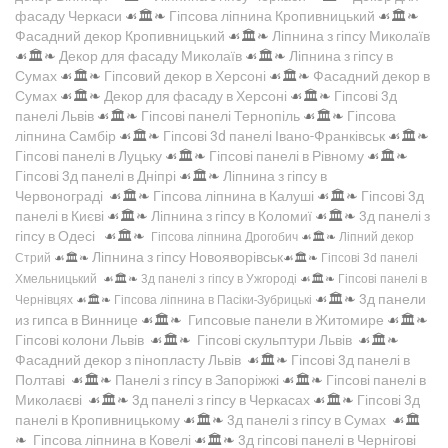
фасаду Черкаси
☙🏛️❧
Гіпсова ліпнина Кропивницький
☙🏛️❧
Фасадний декор Кропивницький
☙🏛️❧
Ліпнина з гіпсу Миколаїв
☙🏛️❧
Декор для фасаду Миколаїв
☙🏛️❧
Ліпнина з гіпсу в
Сумах
☙🏛️❧
Гіпсовий декор в Херсоні
☙🏛️❧
Фасадний декор в
Сумах
☙🏛️❧
Декор для фасаду в Херсоні
☙🏛️❧
Гіпсові 3д
панелі Львів
☙🏛️❧
Гіпсові панелі Тернопіль
☙🏛️❧
Гіпсова
ліпнина Самбір
☙🏛️❧
Гіпсові 3d панелі Івано-Франківськ
☙🏛️❧
Гіпсові панелі в Луцьку
☙🏛️❧
Гіпсові панелі в Рівному
☙🏛️❧
Гіпсові 3д панелі в Дніпрі
☙🏛️❧
Ліпнина з гіпсу в
Червонограді
☙🏛️❧
Гіпсова ліпнина в Калуші
☙🏛️❧
Гіпсові 3д
панелі в Києві
☙🏛️❧
Ліпнина з гіпсу в Коломиї
☙🏛️❧
3д панелі з
гіпсу в Одесі
☙🏛️❧
Гіпсова ліпнина Дрогобич
☙🏛️❧
Ліпний декор
Ліпнина з гіпсу Новояворівськ
Стрий
☙🏛️❧
☙🏛️❧
Гіпсові 3d панелі
Хмельницький
☙🏛️❧
3д панелі з гіпсу в Ужгороді
☙🏛️❧
Гіпсові панелі в
☙🏛️❧
3д панели
Чернівцях
☙🏛️❧
Гіпсова ліпнина в Пасіки-Зубрицькі
из гипса в Виннице
☙🏛️❧
Гипсовые панели в Житомире
☙🏛️❧
Гіпсові колони Львів
☙🏛️❧
Гіпсові скульптури Львів
☙🏛️❧
Фасадний декор з пінопласту Львів
☙🏛️❧
Гіпсові 3д панелі в
Полтаві
☙🏛️❧
Панелі з гіпсу в Запоріжжі
☙🏛️❧
Гіпсові панелі в
Миколаєві
☙🏛️❧
3д панелі з гіпсу в Черкасах
☙🏛️❧
Гіпсові 3д
панелі в Кропивницькому
☙🏛️❧
3д панелі з гіпсу в Сумах
☙🏛️
❧
Гіпсова ліпнина в Ковелі
☙🏛️❧
3д гіпсові панелі в Чернігові