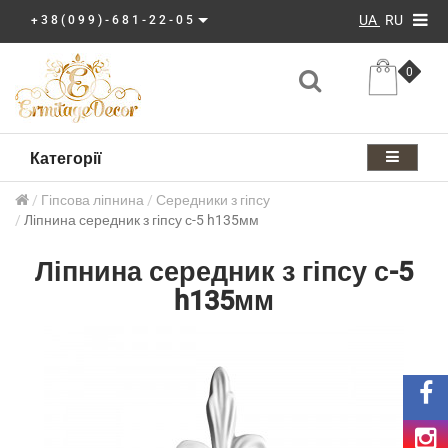
UA
RU
+38(099)-681-22-05
0
Категорії
Гіпсова ліпнина
Середники з гіпсу
Ліпнина середник з гіпсу с-5 h135мм
Ліпнина середник з гіпсу с-5
h135мм