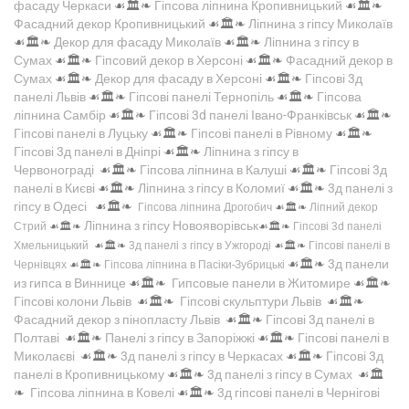
фасаду Черкаси
☙🏛️❧
Гіпсова ліпнина Кропивницький
☙🏛️❧
Фасадний декор Кропивницький
☙🏛️❧
Ліпнина з гіпсу Миколаїв
☙🏛️❧
Декор для фасаду Миколаїв
☙🏛️❧
Ліпнина з гіпсу в
Сумах
☙🏛️❧
Гіпсовий декор в Херсоні
☙🏛️❧
Фасадний декор в
Сумах
☙🏛️❧
Декор для фасаду в Херсоні
☙🏛️❧
Гіпсові 3д
панелі Львів
☙🏛️❧
Гіпсові панелі Тернопіль
☙🏛️❧
Гіпсова
ліпнина Самбір
☙🏛️❧
Гіпсові 3d панелі Івано-Франківськ
☙🏛️❧
Гіпсові панелі в Луцьку
☙🏛️❧
Гіпсові панелі в Рівному
☙🏛️❧
Гіпсові 3д панелі в Дніпрі
☙🏛️❧
Ліпнина з гіпсу в
Червонограді
☙🏛️❧
Гіпсова ліпнина в Калуші
☙🏛️❧
Гіпсові 3д
панелі в Києві
☙🏛️❧
Ліпнина з гіпсу в Коломиї
☙🏛️❧
3д панелі з
гіпсу в Одесі
☙🏛️❧
Гіпсова ліпнина Дрогобич
☙🏛️❧
Ліпний декор
Ліпнина з гіпсу Новояворівськ
Стрий
☙🏛️❧
☙🏛️❧
Гіпсові 3d панелі
Хмельницький
☙🏛️❧
3д панелі з гіпсу в Ужгороді
☙🏛️❧
Гіпсові панелі в
☙🏛️❧
3д панели
Чернівцях
☙🏛️❧
Гіпсова ліпнина в Пасіки-Зубрицькі
из гипса в Виннице
☙🏛️❧
Гипсовые панели в Житомире
☙🏛️❧
Гіпсові колони Львів
☙🏛️❧
Гіпсові скульптури Львів
☙🏛️❧
Фасадний декор з пінопласту Львів
☙🏛️❧
Гіпсові 3д панелі в
Полтаві
☙🏛️❧
Панелі з гіпсу в Запоріжжі
☙🏛️❧
Гіпсові панелі в
Миколаєві
☙🏛️❧
3д панелі з гіпсу в Черкасах
☙🏛️❧
Гіпсові 3д
панелі в Кропивницькому
☙🏛️❧
3д панелі з гіпсу в Сумах
☙🏛️
❧
Гіпсова ліпнина в Ковелі
☙🏛️❧
3д гіпсові панелі в Чернігові