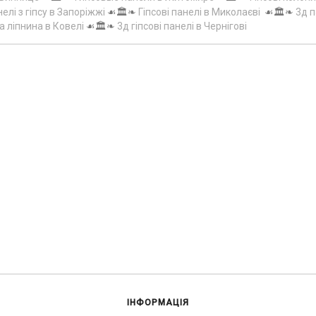
елі з гіпсу в Запоріжжі
☙🏛️❧
Гіпсові панелі в Миколаєві
☙🏛️❧
3д п
а ліпнина в Ковелі
☙🏛️❧
3д гіпсові панелі в Чернігові
ІНФОРМАЦІЯ