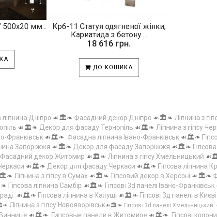
 500х20 мм...
Крб-11 Статуя одягненої жінки,
.
Кариатида з бетону....
18 616 грн.
КА
ДО КОШИКА
а ліпнина Дніпро
☙🏛️❧
Фасадний декор Дніпро
☙🏛️❧
Ліпнина з гіп
опіль
☙🏛️❧
Декор для фасаду Тернопіль
☙🏛️❧
Ліпнина з гіпсу Чер
но-Франківськ
☙🏛️❧
Фасадна ліпнина Івано-Франківськ
☙🏛️❧
Гіпс
пнина Запоріжжя
☙🏛️❧
Декор для фасаду Запоріжжя
☙🏛️❧
Гіпсов
Фасадний декор Житомир
☙🏛️❧
Ліпнина з гіпсу Хмельницький
☙
 Черкаси
☙🏛️❧
Декор для фасаду Черкаси
☙🏛️❧
Гіпсова ліпнина 
🏛️❧
Ліпнина з гіпсу в Сумах
☙🏛️❧
Гіпсовий декор в Херсоні
☙🏛️❧
Ф
️❧
Гіпсова ліпнина Самбір
☙🏛️❧
Гіпсові 3d панелі Івано-Франківськ
граді
☙🏛️❧
Гіпсова ліпнина в Калуші
☙🏛️❧
Гіпсові 3д панелі в Києві
Ліпнина з гіпсу Новояворівськ
️❧
☙🏛️❧
Гіпсові 3d панелі Хмельницький
 Виннице
☙🏛️❧
Гипсовые панели в Житомире
☙🏛️❧
Гіпсові колони