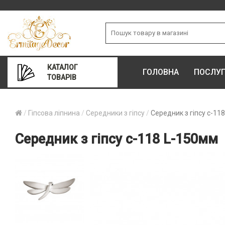
КАТАЛОГ
ГОЛОВНА
ПОСЛУ
ТОВАРІВ
Гіпсова ліпнина
Середники з гіпсу
Середник з гіпсу с-11
Середник з гіпсу с-118 L-150мм