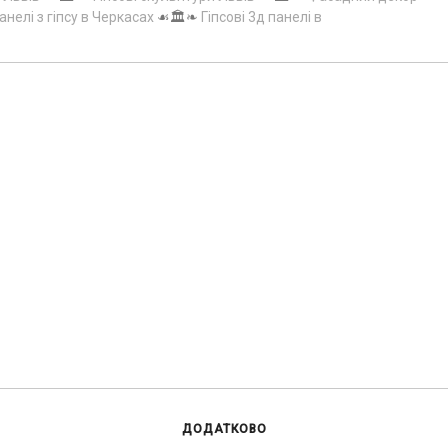
анелі з гіпсу в Черкасах
☙🏛️❧
Гіпсові 3д панелі в
ДОДАТКОВО