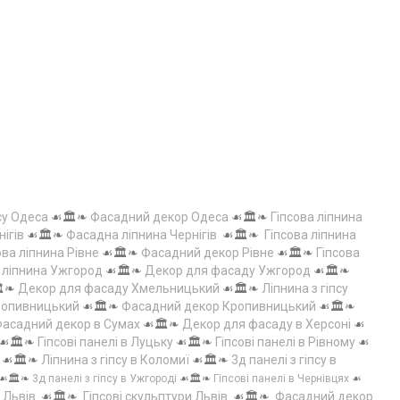
су Одеса
☙🏛️❧
Фасадний декор Одеса
☙🏛️❧
Гіпсова ліпнина
нігів
☙🏛️❧
Фасадна ліпнина Чернігів
☙🏛️❧
Гіпсова ліпнина
ова ліпнина Рівне
☙🏛️❧
Фасадний декор Рівне
☙🏛️❧
Гіпсова
а ліпнина Ужгород
☙🏛️❧
Декор для фасаду Ужгород
☙🏛️❧
️❧
Декор для фасаду Хмельницький
☙🏛️❧
Ліпнина з гіпсу
Кропивницький
☙🏛️❧
Фасадний декор Кропивницький
☙🏛️❧
асадний декор в Сумах
☙🏛️❧
Декор для фасаду в Херсоні
☙
☙🏛️❧
Гіпсові панелі в Луцьку
☙🏛️❧
Гіпсові панелі в Рівному
☙
☙🏛️❧
Ліпнина з гіпсу в Коломиї
☙🏛️❧
3д панелі з гіпсу в
☙🏛️❧
3д панелі з гіпсу в Ужгороді
☙🏛️❧
Гіпсові панелі в Чернівцях
☙
 Львів
☙🏛️❧
Гіпсові скульптури Львів
☙🏛️❧
Фасадний декор