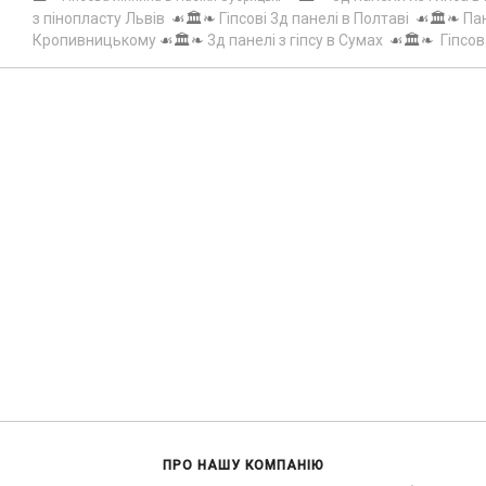
з пінопласту Львів
☙🏛️❧
Гіпсові 3д панелі в Полтаві
☙🏛️❧
Пан
Кропивницькому
☙🏛️❧
3д панелі з гіпсу в Сумах
☙🏛️❧
Гіпсов
ПРО НАШУ КОМПАНІЮ