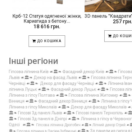
Крб-12 Статуя одягненої жінки,
3D панель "Квадрати"
Кариатида з бетону....
257 грн
18 616 грн.
ДО КОШИ
ДО КОШИКА
Інші регіони
Гіпсова ліпнина Київ
☙🏛️❧
Фасадний декор Київ
☙🏛️❧
Гіпсов
Львів
☙🏛️❧
Декор на фасад Львів
☙🏛️❧
Гіпсова ліпнина Терн
Чернівці
☙🏛️❧
Декор для фасаду Чернівці
☙🏛️❧
Ліпнина Іва
ліпнина Луцьк
☙🏛️❧
Фасадний декор Луцьк
☙🏛️❧
Гіпсова лі
Ліпнина з гіпсу Полтава
☙🏛️❧
Гіпсова ліпнина Житомир
☙🏛️❧
Вінниця
☙🏛️❧
Фасадний декор Вінниця
☙🏛️❧
Ліпнина з гіпсу
Ліпнина з гіпсу Миколаїв
☙🏛️❧
Декор для фасаду Миколаїв
☙
🏛️❧
Гіпсові 3д панелі Львів
☙🏛️❧
Гіпсові панелі Тернопіль
☙🏛
🏛️❧
Гіпсові 3д панелі в Дніпрі
☙🏛️❧
Ліпнина з гіпсу в Червоно
Одесі
☙🏛️❧
Гіпсова ліпнина Дрогобич
☙🏛️❧
Ліпний декор Стрий
☙
☙🏛️❧
3д панели из гипса в
🏛️❧
Гіпсова ліпнина в Пасіки-Зубрицькі