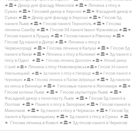
☙🏛️❧
Декор для фасаду Миколаїв
☙🏛️❧
Ліпнина з гіпсу в
Сумах
☙🏛️❧
Гіпсовий декор в Херсоні
☙🏛️❧
Фасадний декор в
Сумах
☙🏛️❧
Декор для фасаду в Херсоні
☙🏛️❧
Гіпсові 3д
панелі Львів
☙🏛️❧
Гіпсові панелі Тернопіль
☙🏛️❧
Гіпсова
ліпнина Самбір
☙🏛️❧
Гіпсові 3d панелі Івано-Франківськ
☙🏛️❧
Гіпсові панелі в Луцьку
☙🏛️❧
Гіпсові панелі в Рівному
☙🏛️❧
Гіпсові 3д панелі в Дніпрі
☙🏛️❧
Ліпнина з гіпсу в
Червонограді
☙🏛️❧
Гіпсова ліпнина в Калуші
☙🏛️❧
Гіпсові 3д
панелі в Києві
☙🏛️❧
Ліпнина з гіпсу в Коломиї
☙🏛️❧
3д панелі з
гіпсу в Одесі
☙🏛️❧
Гіпсова ліпнина Дрогобич
☙🏛️❧
Ліпний декор
Ліпнина з гіпсу Новояворівськ
Стрий
☙🏛️❧
☙🏛️❧
Гіпсові 3d панелі
Хмельницький
☙🏛️❧
3д панелі з гіпсу в Ужгороді
☙🏛️❧
Гіпсові панелі в
☙🏛️❧
3д панели
Чернівцях
☙🏛️❧
Гіпсова ліпнина в Пасіки-Зубрицькі
из гипса в Виннице
☙🏛️❧
Гипсовые панели в Житомире
☙🏛️❧
Гіпсові колони Львів
☙🏛️❧
Гіпсові скульптури Львів
☙🏛️❧
Фасадний декор з пінопласту Львів
☙🏛️❧
Гіпсові 3д панелі в
Полтаві
☙🏛️❧
Панелі з гіпсу в Запоріжжі
☙🏛️❧
Гіпсові панелі в
Миколаєві
☙🏛️❧
3д панелі з гіпсу в Черкасах
☙🏛️❧
Гіпсові 3д
панелі в Кропивницькому
☙🏛️❧
3д панелі з гіпсу в Сумах
☙🏛️
❧
Гіпсова ліпнина в Ковелі
☙🏛️❧
3д гіпсові панелі в Чернігові