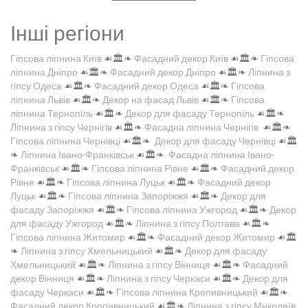
Інші регіони
Гіпсова ліпнина Київ
☙🏛️❧
Фасадний декор Київ
☙🏛️❧
Гіпсова
ліпнина Дніпро
☙🏛️❧
Фасадний декор Дніпро
☙🏛️❧
Ліпнина з
гіпсу Одеса
☙🏛️❧
Фасадний декор Одеса
☙🏛️❧
Гіпсова
ліпнина Львів
☙🏛️❧
Декор на фасад Львів
☙🏛️❧
Гіпсова
ліпнина Тернопіль
☙🏛️❧
Декор для фасаду Тернопіль
☙🏛️❧
Ліпнина з гіпсу Чернігів
☙🏛️❧
Фасадна ліпнина Чернігів
☙🏛️❧
Гіпсова ліпнина Чернівці
☙🏛️❧
Декор для фасаду Чернівці
☙🏛️
❧
Ліпнина Івано-Франківськ
☙🏛️❧
Фасадна ліпнина Івано-
Франківськ
☙🏛️❧
Гіпсова ліпнина Рівне
☙🏛️❧
Фасадний декор
Рівне
☙🏛️❧
Гіпсова ліпнина Луцьк
☙🏛️❧
Фасадний декор
Луцьк
☙🏛️❧
Гіпсова ліпнина Запоріжжя
☙🏛️❧
Декор для
фасаду Запоріжжя
☙🏛️❧
Гіпсова ліпнина Ужгород
☙🏛️❧
Декор
для фасаду Ужгород
☙🏛️❧
Ліпнина з гіпсу Полтава
☙🏛️❧
Гіпсова ліпнина Житомир
☙🏛️❧
Фасадний декор Житомир
☙🏛️
❧
Ліпнина з гіпсу Хмельницький
☙🏛️❧
Декор для фасаду
Хмельницький
☙🏛️❧
Ліпнина з гіпсу Вінниця
☙🏛️❧
Фасадний
декор Вінниця
☙🏛️❧
Ліпнина з гіпсу Черкаси
☙🏛️❧
Декор для
фасаду Черкаси
☙🏛️❧
Гіпсова ліпнина Кропивницький
☙🏛️❧
Фасадний декор Кропивницький
☙🏛️❧
Ліпнина з гіпсу Миколаїв