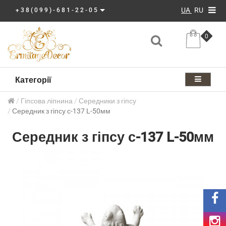
UA
RU
+38(099)-681-22-05
0
Категорії
Гіпсова ліпнина
Середники з гіпсу
Середник з гіпсу с-137 L-50мм
Середник з гіпсу с-137 L-50мм