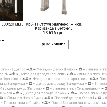
 500х20 мм...
Крб-11 Статуя одягненої жінки,
.
Кариатида з бетону....
18 616 грн.
КА
ДО КОШИКА
а ліпнина Дніпро
☙🏛️❧
Фасадний декор Дніпро
☙🏛️❧
Ліпнина з гіп
опіль
☙🏛️❧
Декор для фасаду Тернопіль
☙🏛️❧
Ліпнина з гіпсу Чер
но-Франківськ
☙🏛️❧
Фасадна ліпнина Івано-Франківськ
☙🏛️❧
Гіпс
пнина Запоріжжя
☙🏛️❧
Декор для фасаду Запоріжжя
☙🏛️❧
Гіпсов
Фасадний декор Житомир
☙🏛️❧
Ліпнина з гіпсу Хмельницький
☙
 Черкаси
☙🏛️❧
Декор для фасаду Черкаси
☙🏛️❧
Гіпсова ліпнина 
🏛️❧
Ліпнина з гіпсу в Сумах
☙🏛️❧
Гіпсовий декор в Херсоні
☙🏛️❧
Ф
️❧
Гіпсова ліпнина Самбір
☙🏛️❧
Гіпсові 3d панелі Івано-Франківськ