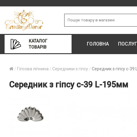
КАТАЛОГ
ГОЛОВНА
ПОСЛУ
ТОВАРІВ
Гіпсова ліпнина
Середники з гіпсу
Середник з гіпсу с-39
Середник з гіпсу с-39 L-195мм