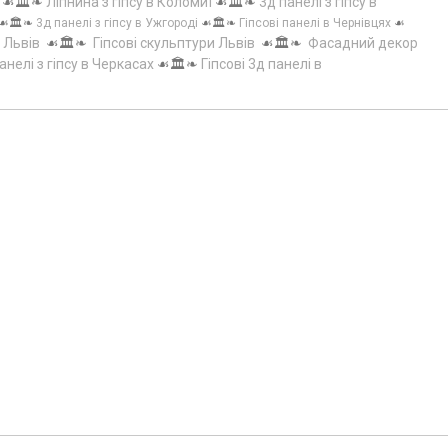
☙🏛️❧
Ліпнина з гіпсу в Коломиї
☙🏛️❧
3д панелі з гіпсу в
☙🏛️❧
3д панелі з гіпсу в Ужгороді
☙🏛️❧
Гіпсові панелі в Чернівцях
☙
 Львів
☙🏛️❧
Гіпсові скульптури Львів
☙🏛️❧
Фасадний декор
анелі з гіпсу в Черкасах
☙🏛️❧
Гіпсові 3д панелі в