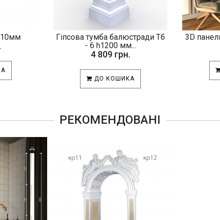
210мм
Гіпсова тумба балюстради Тб
3D панель
.
- 6 h1200 мм...
4 809 грн.
КА
ДО КОШИКА
РЕКОМЕНДОВАНІ