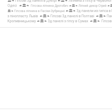
🏛️❧
Гіпсові 3д панелі в Дніпрі
☙🏛️❧
Ліпнина з гіпсу в Червоно
Одесі
☙🏛️❧
Гіпсова ліпнина Дрогобич
☙🏛️❧
Ліпний декор Стрий
☙
☙🏛️❧
3д панели из гипса в
🏛️❧
Гіпсова ліпнина в Пасіки-Зубрицькі
з пінопласту Львів
☙🏛️❧
Гіпсові 3д панелі в Полтаві
☙🏛️❧
Пан
Кропивницькому
☙🏛️❧
3д панелі з гіпсу в Сумах
☙🏛️❧
Гіпсов