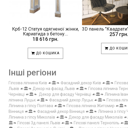
Крб-12 Статуя одягненої жінки,
3D панель "Квадрати"
Кариатида з бетону....
257 грн
18 616 грн.
ДО КОШИ
ДО КОШИКА
Інші регіони
Гіпсова ліпнина Київ
☙🏛️❧
Фасадний декор Київ
☙🏛️❧
Гіпсов
Львів
☙🏛️❧
Декор на фасад Львів
☙🏛️❧
Гіпсова ліпнина Терн
Чернівці
☙🏛️❧
Декор для фасаду Чернівці
☙🏛️❧
Ліпнина Іва
ліпнина Луцьк
☙🏛️❧
Фасадний декор Луцьк
☙🏛️❧
Гіпсова лі
Ліпнина з гіпсу Полтава
☙🏛️❧
Гіпсова ліпнина Житомир
☙🏛️❧
Вінниця
☙🏛️❧
Фасадний декор Вінниця
☙🏛️❧
Ліпнина з гіпсу
Ліпнина з гіпсу Миколаїв
☙🏛️❧
Декор для фасаду Миколаїв
☙
🏛️❧
Гіпсові 3д панелі Львів
☙🏛️❧
Гіпсові панелі Тернопіль
☙🏛