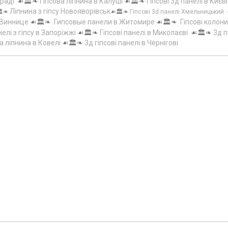
граді
☙🏛️❧
Гіпсова ліпнина в Калуші
☙🏛️❧
Гіпсові 3д панелі в Києві
Ліпнина з гіпсу Новояворівськ
️❧
☙🏛️❧
Гіпсові 3d панелі Хмельницький
 Виннице
☙🏛️❧
Гипсовые панели в Житомире
☙🏛️❧
Гіпсові колони
елі з гіпсу в Запоріжжі
☙🏛️❧
Гіпсові панелі в Миколаєві
☙🏛️❧
3д п
а ліпнина в Ковелі
☙🏛️❧
3д гіпсові панелі в Чернігові