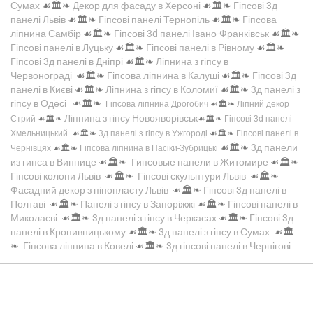
Сумах
☙🏛️❧
Декор для фасаду в Херсоні
☙🏛️❧
Гіпсові 3д
панелі Львів
☙🏛️❧
Гіпсові панелі Тернопіль
☙🏛️❧
Гіпсова
ліпнина Самбір
☙🏛️❧
Гіпсові 3d панелі Івано-Франківськ
☙🏛️❧
Гіпсові панелі в Луцьку
☙🏛️❧
Гіпсові панелі в Рівному
☙🏛️❧
Гіпсові 3д панелі в Дніпрі
☙🏛️❧
Ліпнина з гіпсу в
Червонограді
☙🏛️❧
Гіпсова ліпнина в Калуші
☙🏛️❧
Гіпсові 3д
панелі в Києві
☙🏛️❧
Ліпнина з гіпсу в Коломиї
☙🏛️❧
3д панелі з
гіпсу в Одесі
☙🏛️❧
Гіпсова ліпнина Дрогобич
☙🏛️❧
Ліпний декор
Ліпнина з гіпсу Новояворівськ
Стрий
☙🏛️❧
☙🏛️❧
Гіпсові 3d панелі
Хмельницький
☙🏛️❧
3д панелі з гіпсу в Ужгороді
☙🏛️❧
Гіпсові панелі в
☙🏛️❧
3д панели
Чернівцях
☙🏛️❧
Гіпсова ліпнина в Пасіки-Зубрицькі
из гипса в Виннице
☙🏛️❧
Гипсовые панели в Житомире
☙🏛️❧
Гіпсові колони Львів
☙🏛️❧
Гіпсові скульптури Львів
☙🏛️❧
Фасадний декор з пінопласту Львів
☙🏛️❧
Гіпсові 3д панелі в
Полтаві
☙🏛️❧
Панелі з гіпсу в Запоріжжі
☙🏛️❧
Гіпсові панелі в
Миколаєві
☙🏛️❧
3д панелі з гіпсу в Черкасах
☙🏛️❧
Гіпсові 3д
панелі в Кропивницькому
☙🏛️❧
3д панелі з гіпсу в Сумах
☙🏛️
❧
Гіпсова ліпнина в Ковелі
☙🏛️❧
3д гіпсові панелі в Чернігові