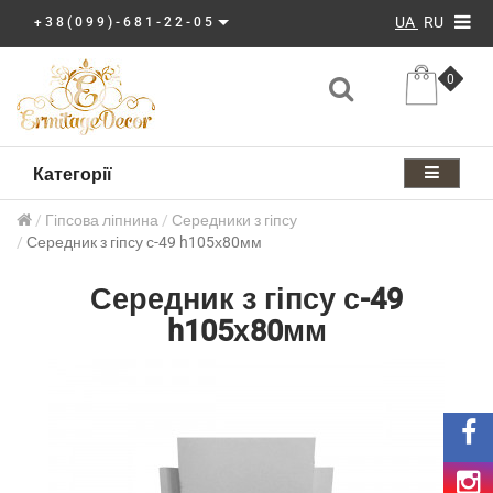
UA
RU
+38(099)-681-22-05
0
Категорії
Гіпсова ліпнина
Середники з гіпсу
Середник з гіпсу с-49 h105х80мм
Середник з гіпсу с-49
h105х80мм