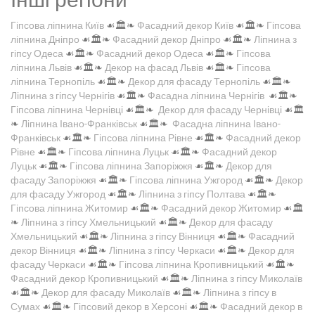
Гіпсова ліпнина Київ
☙🏛️❧
Фасадний декор Київ
☙🏛️❧
Гіпсова
ліпнина Дніпро
☙🏛️❧
Фасадний декор Дніпро
☙🏛️❧
Ліпнина з
гіпсу Одеса
☙🏛️❧
Фасадний декор Одеса
☙🏛️❧
Гіпсова
ліпнина Львів
☙🏛️❧
Декор на фасад Львів
☙🏛️❧
Гіпсова
ліпнина Тернопіль
☙🏛️❧
Декор для фасаду Тернопіль
☙🏛️❧
Ліпнина з гіпсу Чернігів
☙🏛️❧
Фасадна ліпнина Чернігів
☙🏛️❧
Гіпсова ліпнина Чернівці
☙🏛️❧
Декор для фасаду Чернівці
☙🏛️
❧
Ліпнина Івано-Франківськ
☙🏛️❧
Фасадна ліпнина Івано-
Франківськ
☙🏛️❧
Гіпсова ліпнина Рівне
☙🏛️❧
Фасадний декор
Рівне
☙🏛️❧
Гіпсова ліпнина Луцьк
☙🏛️❧
Фасадний декор
Луцьк
☙🏛️❧
Гіпсова ліпнина Запоріжжя
☙🏛️❧
Декор для
фасаду Запоріжжя
☙🏛️❧
Гіпсова ліпнина Ужгород
☙🏛️❧
Декор
для фасаду Ужгород
☙🏛️❧
Ліпнина з гіпсу Полтава
☙🏛️❧
Гіпсова ліпнина Житомир
☙🏛️❧
Фасадний декор Житомир
☙🏛️
❧
Ліпнина з гіпсу Хмельницький
☙🏛️❧
Декор для фасаду
Хмельницький
☙🏛️❧
Ліпнина з гіпсу Вінниця
☙🏛️❧
Фасадний
декор Вінниця
☙🏛️❧
Ліпнина з гіпсу Черкаси
☙🏛️❧
Декор для
фасаду Черкаси
☙🏛️❧
Гіпсова ліпнина Кропивницький
☙🏛️❧
Фасадний декор Кропивницький
☙🏛️❧
Ліпнина з гіпсу Миколаїв
☙🏛️❧
Декор для фасаду Миколаїв
☙🏛️❧
Ліпнина з гіпсу в
Сумах
☙🏛️❧
Гіпсовий декор в Херсоні
☙🏛️❧
Фасадний декор в