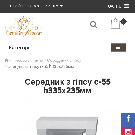
UA
RU
+38(099)-681-22-05
0
Категорії
Гіпсова ліпнина
Середники з гіпсу
Середник з гіпсу с-55 h335х235мм
Середник з гіпсу с-55
h335х235мм