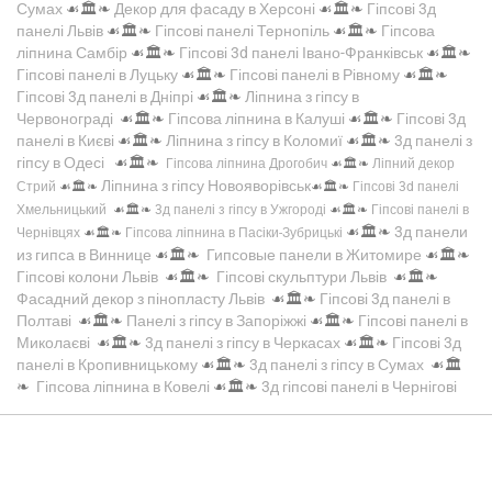
Сумах
☙🏛️❧
Декор для фасаду в Херсоні
☙🏛️❧
Гіпсові 3д
панелі Львів
☙🏛️❧
Гіпсові панелі Тернопіль
☙🏛️❧
Гіпсова
ліпнина Самбір
☙🏛️❧
Гіпсові 3d панелі Івано-Франківськ
☙🏛️❧
Гіпсові панелі в Луцьку
☙🏛️❧
Гіпсові панелі в Рівному
☙🏛️❧
Гіпсові 3д панелі в Дніпрі
☙🏛️❧
Ліпнина з гіпсу в
Червонограді
☙🏛️❧
Гіпсова ліпнина в Калуші
☙🏛️❧
Гіпсові 3д
панелі в Києві
☙🏛️❧
Ліпнина з гіпсу в Коломиї
☙🏛️❧
3д панелі з
гіпсу в Одесі
☙🏛️❧
Гіпсова ліпнина Дрогобич
☙🏛️❧
Ліпний декор
Ліпнина з гіпсу Новояворівськ
Стрий
☙🏛️❧
☙🏛️❧
Гіпсові 3d панелі
Хмельницький
☙🏛️❧
3д панелі з гіпсу в Ужгороді
☙🏛️❧
Гіпсові панелі в
☙🏛️❧
3д панели
Чернівцях
☙🏛️❧
Гіпсова ліпнина в Пасіки-Зубрицькі
из гипса в Виннице
☙🏛️❧
Гипсовые панели в Житомире
☙🏛️❧
Гіпсові колони Львів
☙🏛️❧
Гіпсові скульптури Львів
☙🏛️❧
Фасадний декор з пінопласту Львів
☙🏛️❧
Гіпсові 3д панелі в
Полтаві
☙🏛️❧
Панелі з гіпсу в Запоріжжі
☙🏛️❧
Гіпсові панелі в
Миколаєві
☙🏛️❧
3д панелі з гіпсу в Черкасах
☙🏛️❧
Гіпсові 3д
панелі в Кропивницькому
☙🏛️❧
3д панелі з гіпсу в Сумах
☙🏛️
❧
Гіпсова ліпнина в Ковелі
☙🏛️❧
3д гіпсові панелі в Чернігові