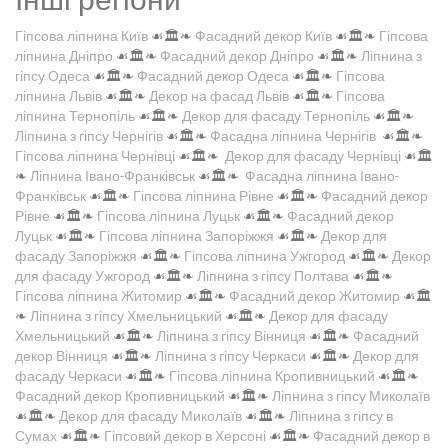
Гіпсова ліпнина Київ
☙🏛️❧
Фасадний декор Київ
☙🏛️❧
Гіпсова
ліпнина Дніпро
☙🏛️❧
Фасадний декор Дніпро
☙🏛️❧
Ліпнина з
гіпсу Одеса
☙🏛️❧
Фасадний декор Одеса
☙🏛️❧
Гіпсова
ліпнина Львів
☙🏛️❧
Декор на фасад Львів
☙🏛️❧
Гіпсова
ліпнина Тернопіль
☙🏛️❧
Декор для фасаду Тернопіль
☙🏛️❧
Ліпнина з гіпсу Чернігів
☙🏛️❧
Фасадна ліпнина Чернігів
☙🏛️❧
Гіпсова ліпнина Чернівці
☙🏛️❧
Декор для фасаду Чернівці
☙🏛️
❧
Ліпнина Івано-Франківськ
☙🏛️❧
Фасадна ліпнина Івано-
Франківськ
☙🏛️❧
Гіпсова ліпнина Рівне
☙🏛️❧
Фасадний декор
Рівне
☙🏛️❧
Гіпсова ліпнина Луцьк
☙🏛️❧
Фасадний декор
Луцьк
☙🏛️❧
Гіпсова ліпнина Запоріжжя
☙🏛️❧
Декор для
фасаду Запоріжжя
☙🏛️❧
Гіпсова ліпнина Ужгород
☙🏛️❧
Декор
для фасаду Ужгород
☙🏛️❧
Ліпнина з гіпсу Полтава
☙🏛️❧
Гіпсова ліпнина Житомир
☙🏛️❧
Фасадний декор Житомир
☙🏛️
❧
Ліпнина з гіпсу Хмельницький
☙🏛️❧
Декор для фасаду
Хмельницький
☙🏛️❧
Ліпнина з гіпсу Вінниця
☙🏛️❧
Фасадний
декор Вінниця
☙🏛️❧
Ліпнина з гіпсу Черкаси
☙🏛️❧
Декор для
фасаду Черкаси
☙🏛️❧
Гіпсова ліпнина Кропивницький
☙🏛️❧
Фасадний декор Кропивницький
☙🏛️❧
Ліпнина з гіпсу Миколаїв
☙🏛️❧
Декор для фасаду Миколаїв
☙🏛️❧
Ліпнина з гіпсу в
Сумах
☙🏛️❧
Гіпсовий декор в Херсоні
☙🏛️❧
Фасадний декор в