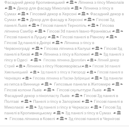
Фасадний декор Кропивницький
☙🏛️❧
Ліпнина з гіпсу Миколаїв
☙🏛️❧
Декор для фасаду Миколаїв
☙🏛️❧
Ліпнина з гіпсу в
Сумах
☙🏛️❧
Гіпсовий декор в Херсоні
☙🏛️❧
Фасадний декор в
Сумах
☙🏛️❧
Декор для фасаду в Херсоні
☙🏛️❧
Гіпсові 3д
панелі Львів
☙🏛️❧
Гіпсові панелі Тернопіль
☙🏛️❧
Гіпсова
ліпнина Самбір
☙🏛️❧
Гіпсові 3d панелі Івано-Франківськ
☙🏛️❧
Гіпсові панелі в Луцьку
☙🏛️❧
Гіпсові панелі в Рівному
☙🏛️❧
Гіпсові 3д панелі в Дніпрі
☙🏛️❧
Ліпнина з гіпсу в
Червонограді
☙🏛️❧
Гіпсова ліпнина в Калуші
☙🏛️❧
Гіпсові 3д
панелі в Києві
☙🏛️❧
Ліпнина з гіпсу в Коломиї
☙🏛️❧
3д панелі з
гіпсу в Одесі
☙🏛️❧
Гіпсова ліпнина Дрогобич
☙🏛️❧
Ліпний декор
Ліпнина з гіпсу Новояворівськ
Стрий
☙🏛️❧
☙🏛️❧
Гіпсові 3d панелі
Хмельницький
☙🏛️❧
3д панелі з гіпсу в Ужгороді
☙🏛️❧
Гіпсові панелі в
☙🏛️❧
3д панели
Чернівцях
☙🏛️❧
Гіпсова ліпнина в Пасіки-Зубрицькі
из гипса в Виннице
☙🏛️❧
Гипсовые панели в Житомире
☙🏛️❧
Гіпсові колони Львів
☙🏛️❧
Гіпсові скульптури Львів
☙🏛️❧
Фасадний декор з пінопласту Львів
☙🏛️❧
Гіпсові 3д панелі в
Полтаві
☙🏛️❧
Панелі з гіпсу в Запоріжжі
☙🏛️❧
Гіпсові панелі в
Миколаєві
☙🏛️❧
3д панелі з гіпсу в Черкасах
☙🏛️❧
Гіпсові 3д
панелі в Кропивницькому
☙🏛️❧
3д панелі з гіпсу в Сумах
☙🏛️
❧
Гіпсова ліпнина в Ковелі
☙🏛️❧
3д гіпсові панелі в Чернігові