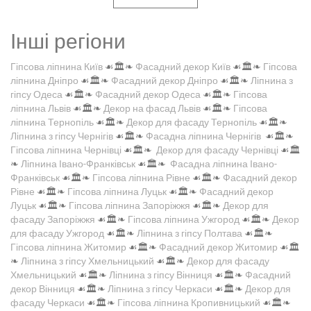
Інші регіони
Гіпсова ліпнина Київ
☙🏛️❧
Фасадний декор Київ
☙🏛️❧
Гіпсова
ліпнина Дніпро
☙🏛️❧
Фасадний декор Дніпро
☙🏛️❧
Ліпнина з
гіпсу Одеса
☙🏛️❧
Фасадний декор Одеса
☙🏛️❧
Гіпсова
ліпнина Львів
☙🏛️❧
Декор на фасад Львів
☙🏛️❧
Гіпсова
ліпнина Тернопіль
☙🏛️❧
Декор для фасаду Тернопіль
☙🏛️❧
Ліпнина з гіпсу Чернігів
☙🏛️❧
Фасадна ліпнина Чернігів
☙🏛️❧
Гіпсова ліпнина Чернівці
☙🏛️❧
Декор для фасаду Чернівці
☙🏛️
❧
Ліпнина Івано-Франківськ
☙🏛️❧
Фасадна ліпнина Івано-
Франківськ
☙🏛️❧
Гіпсова ліпнина Рівне
☙🏛️❧
Фасадний декор
Рівне
☙🏛️❧
Гіпсова ліпнина Луцьк
☙🏛️❧
Фасадний декор
Луцьк
☙🏛️❧
Гіпсова ліпнина Запоріжжя
☙🏛️❧
Декор для
фасаду Запоріжжя
☙🏛️❧
Гіпсова ліпнина Ужгород
☙🏛️❧
Декор
для фасаду Ужгород
☙🏛️❧
Ліпнина з гіпсу Полтава
☙🏛️❧
Гіпсова ліпнина Житомир
☙🏛️❧
Фасадний декор Житомир
☙🏛️
❧
Ліпнина з гіпсу Хмельницький
☙🏛️❧
Декор для фасаду
Хмельницький
☙🏛️❧
Ліпнина з гіпсу Вінниця
☙🏛️❧
Фасадний
декор Вінниця
☙🏛️❧
Ліпнина з гіпсу Черкаси
☙🏛️❧
Декор для
фасаду Черкаси
☙🏛️❧
Гіпсова ліпнина Кропивницький
☙🏛️❧