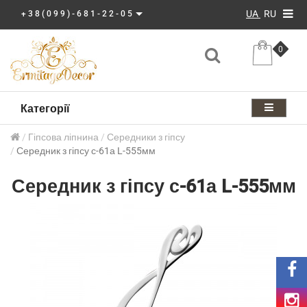
UA
RU
+38(099)-681-22-05
0
Категорії
Гіпсова ліпнина
Середники з гіпсу
Середник з гіпсу с-61а L-555мм
Середник з гіпсу с-61а L-555мм