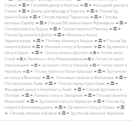
Сумах
☙🏛️❧
Гіпсовий декор в Херсоні
☙🏛️❧
Фасадний декор в
Сумах
☙🏛️❧
Декор для фасаду в Херсоні
☙🏛️❧
Гіпсові 3д
панелі Львів
☙🏛️❧
Гіпсові панелі Тернопіль
☙🏛️❧
Гіпсова
ліпнина Самбір
☙🏛️❧
Гіпсові 3d панелі Івано-Франківськ
☙🏛️❧
Гіпсові панелі в Луцьку
☙🏛️❧
Гіпсові панелі в Рівному
☙🏛️❧
Гіпсові 3д панелі в Дніпрі
☙🏛️❧
Ліпнина з гіпсу в
Червонограді
☙🏛️❧
Гіпсова ліпнина в Калуші
☙🏛️❧
Гіпсові 3д
панелі в Києві
☙🏛️❧
Ліпнина з гіпсу в Коломиї
☙🏛️❧
3д панелі з
гіпсу в Одесі
☙🏛️❧
Гіпсова ліпнина Дрогобич
☙🏛️❧
Ліпний декор
Ліпнина з гіпсу Новояворівськ
Стрий
☙🏛️❧
☙🏛️❧
Гіпсові 3d панелі
Хмельницький
☙🏛️❧
3д панелі з гіпсу в Ужгороді
☙🏛️❧
Гіпсові панелі в
☙🏛️❧
3д панели
Чернівцях
☙🏛️❧
Гіпсова ліпнина в Пасіки-Зубрицькі
из гипса в Виннице
☙🏛️❧
Гипсовые панели в Житомире
☙🏛️❧
Гіпсові колони Львів
☙🏛️❧
Гіпсові скульптури Львів
☙🏛️❧
Фасадний декор з пінопласту Львів
☙🏛️❧
Гіпсові 3д панелі в
Полтаві
☙🏛️❧
Панелі з гіпсу в Запоріжжі
☙🏛️❧
Гіпсові панелі в
Миколаєві
☙🏛️❧
3д панелі з гіпсу в Черкасах
☙🏛️❧
Гіпсові 3д
панелі в Кропивницькому
☙🏛️❧
3д панелі з гіпсу в Сумах
☙🏛️
❧
Гіпсова ліпнина в Ковелі
☙🏛️❧
3д гіпсові панелі в Чернігові