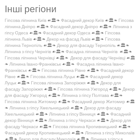
Інші регіони
Гіпсова ліпнина Київ
☙🏛️❧
Фасадний декор Київ
☙🏛️❧
Гіпсова
ліпнина Дніпро
☙🏛️❧
Фасадний декор Дніпро
☙🏛️❧
Ліпнина з
гіпсу Одеса
☙🏛️❧
Фасадний декор Одеса
☙🏛️❧
Гіпсова
ліпнина Львів
☙🏛️❧
Декор на фасад Львів
☙🏛️❧
Гіпсова
ліпнина Тернопіль
☙🏛️❧
Декор для фасаду Тернопіль
☙🏛️❧
Ліпнина з гіпсу Чернігів
☙🏛️❧
Фасадна ліпнина Чернігів
☙🏛️❧
Гіпсова ліпнина Чернівці
☙🏛️❧
Декор для фасаду Чернівці
☙🏛️
❧
Ліпнина Івано-Франківськ
☙🏛️❧
Фасадна ліпнина Івано-
Франківськ
☙🏛️❧
Гіпсова ліпнина Рівне
☙🏛️❧
Фасадний декор
Рівне
☙🏛️❧
Гіпсова ліпнина Луцьк
☙🏛️❧
Фасадний декор
Луцьк
☙🏛️❧
Гіпсова ліпнина Запоріжжя
☙🏛️❧
Декор для
фасаду Запоріжжя
☙🏛️❧
Гіпсова ліпнина Ужгород
☙🏛️❧
Декор
для фасаду Ужгород
☙🏛️❧
Ліпнина з гіпсу Полтава
☙🏛️❧
Гіпсова ліпнина Житомир
☙🏛️❧
Фасадний декор Житомир
☙🏛️
❧
Ліпнина з гіпсу Хмельницький
☙🏛️❧
Декор для фасаду
Хмельницький
☙🏛️❧
Ліпнина з гіпсу Вінниця
☙🏛️❧
Фасадний
декор Вінниця
☙🏛️❧
Ліпнина з гіпсу Черкаси
☙🏛️❧
Декор для
фасаду Черкаси
☙🏛️❧
Гіпсова ліпнина Кропивницький
☙🏛️❧
Фасадний декор Кропивницький
☙🏛️❧
Ліпнина з гіпсу Миколаїв
☙🏛️❧
Декор для фасаду Миколаїв
☙🏛️❧
Ліпнина з гіпсу в