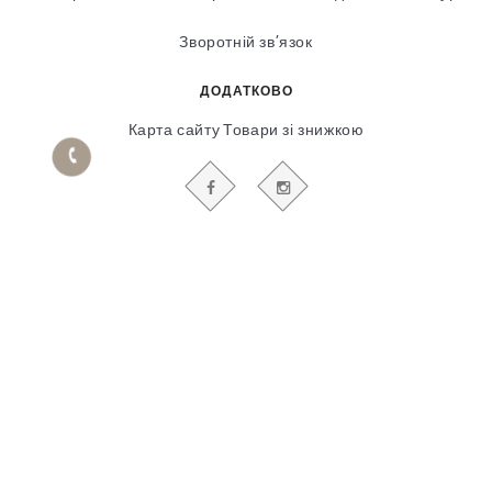
Зворотній зв’язок
ДОДАТКОВО
Карта сайту
Товари зі знижкою
БУДЬТЕ В КУРСІ НАШИХ АКЦІЙ І НОВИН
Гіпсовий і фасадний ліпний декор
© 2018-2025