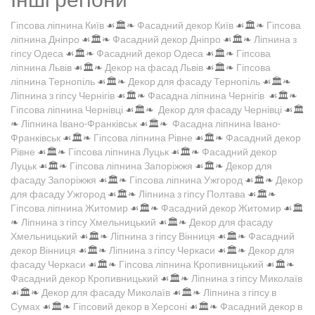
Гіпсова ліпнина Київ
☙🏛️❧
Фасадний декор Київ
☙🏛️❧
Гіпсова
ліпнина Дніпро
☙🏛️❧
Фасадний декор Дніпро
☙🏛️❧
Ліпнина з
гіпсу Одеса
☙🏛️❧
Фасадний декор Одеса
☙🏛️❧
Гіпсова
ліпнина Львів
☙🏛️❧
Декор на фасад Львів
☙🏛️❧
Гіпсова
ліпнина Тернопіль
☙🏛️❧
Декор для фасаду Тернопіль
☙🏛️❧
Ліпнина з гіпсу Чернігів
☙🏛️❧
Фасадна ліпнина Чернігів
☙🏛️❧
Гіпсова ліпнина Чернівці
☙🏛️❧
Декор для фасаду Чернівці
☙🏛️
❧
Ліпнина Івано-Франківськ
☙🏛️❧
Фасадна ліпнина Івано-
Франківськ
☙🏛️❧
Гіпсова ліпнина Рівне
☙🏛️❧
Фасадний декор
Рівне
☙🏛️❧
Гіпсова ліпнина Луцьк
☙🏛️❧
Фасадний декор
Луцьк
☙🏛️❧
Гіпсова ліпнина Запоріжжя
☙🏛️❧
Декор для
фасаду Запоріжжя
☙🏛️❧
Гіпсова ліпнина Ужгород
☙🏛️❧
Декор
для фасаду Ужгород
☙🏛️❧
Ліпнина з гіпсу Полтава
☙🏛️❧
Гіпсова ліпнина Житомир
☙🏛️❧
Фасадний декор Житомир
☙🏛️
❧
Ліпнина з гіпсу Хмельницький
☙🏛️❧
Декор для фасаду
Хмельницький
☙🏛️❧
Ліпнина з гіпсу Вінниця
☙🏛️❧
Фасадний
декор Вінниця
☙🏛️❧
Ліпнина з гіпсу Черкаси
☙🏛️❧
Декор для
фасаду Черкаси
☙🏛️❧
Гіпсова ліпнина Кропивницький
☙🏛️❧
Фасадний декор Кропивницький
☙🏛️❧
Ліпнина з гіпсу Миколаїв
☙🏛️❧
Декор для фасаду Миколаїв
☙🏛️❧
Ліпнина з гіпсу в
Сумах
☙🏛️❧
Гіпсовий декор в Херсоні
☙🏛️❧
Фасадний декор в