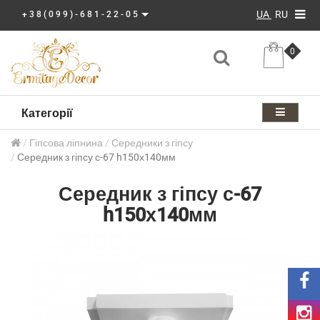
UA
RU
+38(099)-681-22-05
0
Категорії
Гіпсова ліпнина
Середники з гіпсу
Середник з гіпсу с-67 h150х140мм
Середник з гіпсу с-67
h150х140мм