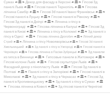
Сумах
☙🏛️❧
Декор для фасаду в Херсоні
☙🏛️❧
Гіпсові 3д
панелі Львів
☙🏛️❧
Гіпсові панелі Тернопіль
☙🏛️❧
Гіпсова
ліпнина Самбір
☙🏛️❧
Гіпсові 3d панелі Івано-Франківськ
☙🏛️❧
Гіпсові панелі в Луцьку
☙🏛️❧
Гіпсові панелі в Рівному
☙🏛️❧
Гіпсові 3д панелі в Дніпрі
☙🏛️❧
Ліпнина з гіпсу в
Червонограді
☙🏛️❧
Гіпсова ліпнина в Калуші
☙🏛️❧
Гіпсові 3д
панелі в Києві
☙🏛️❧
Ліпнина з гіпсу в Коломиї
☙🏛️❧
3д панелі з
гіпсу в Одесі
☙🏛️❧
Гіпсова ліпнина Дрогобич
☙🏛️❧
Ліпний декор
Ліпнина з гіпсу Новояворівськ
Стрий
☙🏛️❧
☙🏛️❧
Гіпсові 3d панелі
Хмельницький
☙🏛️❧
3д панелі з гіпсу в Ужгороді
☙🏛️❧
Гіпсові панелі в
☙🏛️❧
3д панели
Чернівцях
☙🏛️❧
Гіпсова ліпнина в Пасіки-Зубрицькі
из гипса в Виннице
☙🏛️❧
Гипсовые панели в Житомире
☙🏛️❧
Гіпсові колони Львів
☙🏛️❧
Гіпсові скульптури Львів
☙🏛️❧
Фасадний декор з пінопласту Львів
☙🏛️❧
Гіпсові 3д панелі в
Полтаві
☙🏛️❧
Панелі з гіпсу в Запоріжжі
☙🏛️❧
Гіпсові панелі в
Миколаєві
☙🏛️❧
3д панелі з гіпсу в Черкасах
☙🏛️❧
Гіпсові 3д
панелі в Кропивницькому
☙🏛️❧
3д панелі з гіпсу в Сумах
☙🏛️
❧
Гіпсова ліпнина в Ковелі
☙🏛️❧
3д гіпсові панелі в Чернігові