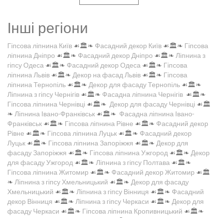
Інші регіони
Гіпсова ліпнина Київ
☙🏛️❧
Фасадний декор Київ
☙🏛️❧
Гіпсова
ліпнина Дніпро
☙🏛️❧
Фасадний декор Дніпро
☙🏛️❧
Ліпнина з
гіпсу Одеса
☙🏛️❧
Фасадний декор Одеса
☙🏛️❧
Гіпсова
ліпнина Львів
☙🏛️❧
Декор на фасад Львів
☙🏛️❧
Гіпсова
ліпнина Тернопіль
☙🏛️❧
Декор для фасаду Тернопіль
☙🏛️❧
Ліпнина з гіпсу Чернігів
☙🏛️❧
Фасадна ліпнина Чернігів
☙🏛️❧
Гіпсова ліпнина Чернівці
☙🏛️❧
Декор для фасаду Чернівці
☙🏛️
❧
Ліпнина Івано-Франківськ
☙🏛️❧
Фасадна ліпнина Івано-
Франківськ
☙🏛️❧
Гіпсова ліпнина Рівне
☙🏛️❧
Фасадний декор
Рівне
☙🏛️❧
Гіпсова ліпнина Луцьк
☙🏛️❧
Фасадний декор
Луцьк
☙🏛️❧
Гіпсова ліпнина Запоріжжя
☙🏛️❧
Декор для
фасаду Запоріжжя
☙🏛️❧
Гіпсова ліпнина Ужгород
☙🏛️❧
Декор
для фасаду Ужгород
☙🏛️❧
Ліпнина з гіпсу Полтава
☙🏛️❧
Гіпсова ліпнина Житомир
☙🏛️❧
Фасадний декор Житомир
☙🏛️
❧
Ліпнина з гіпсу Хмельницький
☙🏛️❧
Декор для фасаду
Хмельницький
☙🏛️❧
Ліпнина з гіпсу Вінниця
☙🏛️❧
Фасадний
декор Вінниця
☙🏛️❧
Ліпнина з гіпсу Черкаси
☙🏛️❧
Декор для
фасаду Черкаси
☙🏛️❧
Гіпсова ліпнина Кропивницький
☙🏛️❧