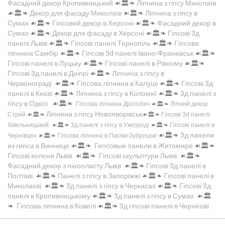
Фасадний декор Кропивницький
☙🏛️❧
Ліпнина з гіпсу Миколаїв
☙🏛️❧
Декор для фасаду Миколаїв
☙🏛️❧
Ліпнина з гіпсу в
Сумах
☙🏛️❧
Гіпсовий декор в Херсоні
☙🏛️❧
Фасадний декор в
Сумах
☙🏛️❧
Декор для фасаду в Херсоні
☙🏛️❧
Гіпсові 3д
панелі Львів
☙🏛️❧
Гіпсові панелі Тернопіль
☙🏛️❧
Гіпсова
ліпнина Самбір
☙🏛️❧
Гіпсові 3d панелі Івано-Франківськ
☙🏛️❧
Гіпсові панелі в Луцьку
☙🏛️❧
Гіпсові панелі в Рівному
☙🏛️❧
Гіпсові 3д панелі в Дніпрі
☙🏛️❧
Ліпнина з гіпсу в
Червонограді
☙🏛️❧
Гіпсова ліпнина в Калуші
☙🏛️❧
Гіпсові 3д
панелі в Києві
☙🏛️❧
Ліпнина з гіпсу в Коломиї
☙🏛️❧
3д панелі з
гіпсу в Одесі
☙🏛️❧
Гіпсова ліпнина Дрогобич
☙🏛️❧
Ліпний декор
Ліпнина з гіпсу Новояворівськ
Стрий
☙🏛️❧
☙🏛️❧
Гіпсові 3d панелі
Хмельницький
☙🏛️❧
3д панелі з гіпсу в Ужгороді
☙🏛️❧
Гіпсові панелі в
☙🏛️❧
3д панели
Чернівцях
☙🏛️❧
Гіпсова ліпнина в Пасіки-Зубрицькі
из гипса в Виннице
☙🏛️❧
Гипсовые панели в Житомире
☙🏛️❧
Гіпсові колони Львів
☙🏛️❧
Гіпсові скульптури Львів
☙🏛️❧
Фасадний декор з пінопласту Львів
☙🏛️❧
Гіпсові 3д панелі в
Полтаві
☙🏛️❧
Панелі з гіпсу в Запоріжжі
☙🏛️❧
Гіпсові панелі в
Миколаєві
☙🏛️❧
3д панелі з гіпсу в Черкасах
☙🏛️❧
Гіпсові 3д
панелі в Кропивницькому
☙🏛️❧
3д панелі з гіпсу в Сумах
☙🏛️
❧
Гіпсова ліпнина в Ковелі
☙🏛️❧
3д гіпсові панелі в Чернігові