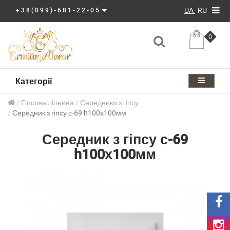
UA
RU
+38(099)-681-22-05
0
Категорії
Гіпсова ліпнина
Середники з гіпсу
Середник з гіпсу с-69 h100х100мм
Середник з гіпсу с-69
h100х100мм