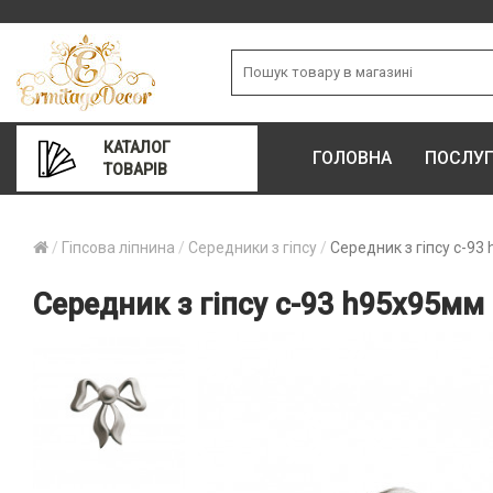
КАТАЛОГ
ГОЛОВНА
ПОСЛУ
ТОВАРІВ
Гіпсова ліпнина
Середники з гіпсу
Середник з гіпсу с-93
Середник з гіпсу с-93 h95х95мм