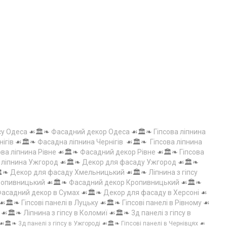
су Одеса
☙🏛️❧
Фасадний декор Одеса
☙🏛️❧
Гіпсова ліпнина
нігів
☙🏛️❧
Фасадна ліпнина Чернігів
☙🏛️❧
Гіпсова ліпнина
ова ліпнина Рівне
☙🏛️❧
Фасадний декор Рівне
☙🏛️❧
Гіпсова
а ліпнина Ужгород
☙🏛️❧
Декор для фасаду Ужгород
☙🏛️❧
️❧
Декор для фасаду Хмельницький
☙🏛️❧
Ліпнина з гіпсу
Кропивницький
☙🏛️❧
Фасадний декор Кропивницький
☙🏛️❧
асадний декор в Сумах
☙🏛️❧
Декор для фасаду в Херсоні
☙
☙🏛️❧
Гіпсові панелі в Луцьку
☙🏛️❧
Гіпсові панелі в Рівному
☙
☙🏛️❧
Ліпнина з гіпсу в Коломиї
☙🏛️❧
3д панелі з гіпсу в
☙🏛️❧
3д панелі з гіпсу в Ужгороді
☙🏛️❧
Гіпсові панелі в Чернівцях
☙