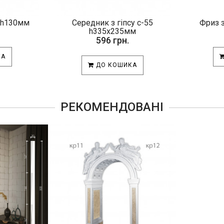
4 h130мм
Середник з гіпсу с-55
Фриз з
h335х235мм
596 грн.
КА
ДО КОШИКА
РЕКОМЕНДОВАНІ