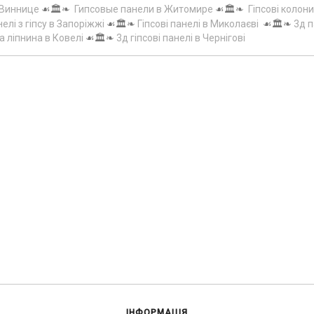
 Виннице
☙🏛️❧
Гипсовые панели в Житомире
☙🏛️❧
Гіпсові колони
елі з гіпсу в Запоріжжі
☙🏛️❧
Гіпсові панелі в Миколаєві
☙🏛️❧
3д п
а ліпнина в Ковелі
☙🏛️❧
3д гіпсові панелі в Чернігові
ІНФОРМАЦІЯ