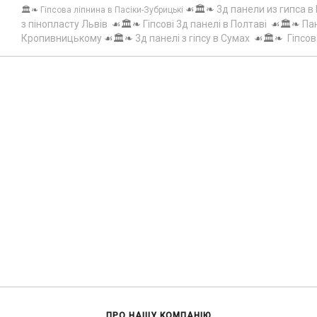
☙🏛️❧
3д панели из гипса в
🏛️❧
Гіпсова ліпнина в Пасіки-Зубрицькі
з пінопласту Львів
☙🏛️❧
Гіпсові 3д панелі в Полтаві
☙🏛️❧
Пан
Кропивницькому
☙🏛️❧
3д панелі з гіпсу в Сумах
☙🏛️❧
Гіпсов
ПРО НАШУ КОМПАНІЮ