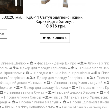
 500х20 мм...
Крб-11 Статуя одягненої жінки,
.
Кариатида з бетону....
18 616 грн.
КА
ДО КОШИКА
а ліпнина Дніпро
☙🏛️❧
Фасадний декор Дніпро
☙🏛️❧
Ліпнина з гіп
опіль
☙🏛️❧
Декор для фасаду Тернопіль
☙🏛️❧
Ліпнина з гіпсу Чер
но-Франківськ
☙🏛️❧
Фасадна ліпнина Івано-Франківськ
☙🏛️❧
Гіпс
пнина Запоріжжя
☙🏛️❧
Декор для фасаду Запоріжжя
☙🏛️❧
Гіпсов
Фасадний декор Житомир
☙🏛️❧
Ліпнина з гіпсу Хмельницький
☙
 Черкаси
☙🏛️❧
Декор для фасаду Черкаси
☙🏛️❧
Гіпсова ліпнина 
🏛️❧
Ліпнина з гіпсу в Сумах
☙🏛️❧
Гіпсовий декор в Херсоні
☙🏛️❧
Ф
️❧
Гіпсова ліпнина Самбір
☙🏛️❧
Гіпсові 3d панелі Івано-Франківськ
граді
☙🏛️❧
Гіпсова ліпнина в Калуші
☙🏛️❧
Гіпсові 3д панелі в Києві
Ліпнина з гіпсу Новояворівськ
️❧
☙🏛️❧
Гіпсові 3d панелі Хмельницький