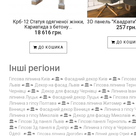
Крб-12 Статуя одягненої жінки,
3D панель "Квадрати"
Кариатида з бетону....
257 грн
18 616 грн.
ДО КОШИ
ДО КОШИКА
Інші регіони
Гіпсова ліпнина Київ
☙🏛️❧
Фасадний декор Київ
☙🏛️❧
Гіпсов
Львів
☙🏛️❧
Декор на фасад Львів
☙🏛️❧
Гіпсова ліпнина Терн
Чернівці
☙🏛️❧
Декор для фасаду Чернівці
☙🏛️❧
Ліпнина Іва
ліпнина Луцьк
☙🏛️❧
Фасадний декор Луцьк
☙🏛️❧
Гіпсова лі
Ліпнина з гіпсу Полтава
☙🏛️❧
Гіпсова ліпнина Житомир
☙🏛️❧
Вінниця
☙🏛️❧
Фасадний декор Вінниця
☙🏛️❧
Ліпнина з гіпсу
Ліпнина з гіпсу Миколаїв
☙🏛️❧
Декор для фасаду Миколаїв
☙
🏛️❧
Гіпсові 3д панелі Львів
☙🏛️❧
Гіпсові панелі Тернопіль
☙🏛
🏛️❧
Гіпсові 3д панелі в Дніпрі
☙🏛️❧
Ліпнина з гіпсу в Червоно
Одесі
☙🏛️❧
Гіпсова ліпнина Дрогобич
☙🏛️❧
Ліпний декор Стрий
☙