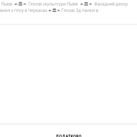
 Львів
☙🏛️❧
Гіпсові скульптури Львів
☙🏛️❧
Фасадний декор
анелі з гіпсу в Черкасах
☙🏛️❧
Гіпсові 3д панелі в
ДОДАТКОВО