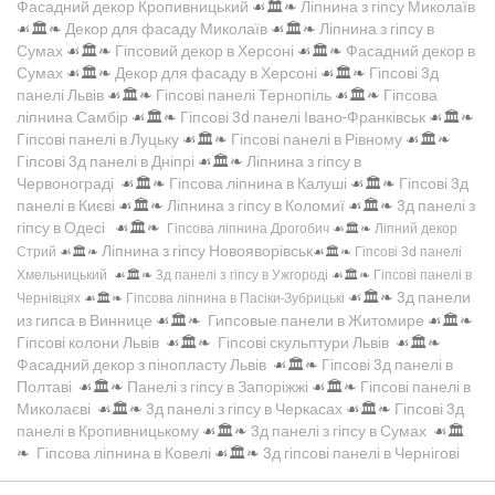
Фасадний декор Кропивницький
☙🏛️❧
Ліпнина з гіпсу Миколаїв
☙🏛️❧
Декор для фасаду Миколаїв
☙🏛️❧
Ліпнина з гіпсу в
Сумах
☙🏛️❧
Гіпсовий декор в Херсоні
☙🏛️❧
Фасадний декор в
Сумах
☙🏛️❧
Декор для фасаду в Херсоні
☙🏛️❧
Гіпсові 3д
панелі Львів
☙🏛️❧
Гіпсові панелі Тернопіль
☙🏛️❧
Гіпсова
ліпнина Самбір
☙🏛️❧
Гіпсові 3d панелі Івано-Франківськ
☙🏛️❧
Гіпсові панелі в Луцьку
☙🏛️❧
Гіпсові панелі в Рівному
☙🏛️❧
Гіпсові 3д панелі в Дніпрі
☙🏛️❧
Ліпнина з гіпсу в
Червонограді
☙🏛️❧
Гіпсова ліпнина в Калуші
☙🏛️❧
Гіпсові 3д
панелі в Києві
☙🏛️❧
Ліпнина з гіпсу в Коломиї
☙🏛️❧
3д панелі з
гіпсу в Одесі
☙🏛️❧
Гіпсова ліпнина Дрогобич
☙🏛️❧
Ліпний декор
Ліпнина з гіпсу Новояворівськ
Стрий
☙🏛️❧
☙🏛️❧
Гіпсові 3d панелі
Хмельницький
☙🏛️❧
3д панелі з гіпсу в Ужгороді
☙🏛️❧
Гіпсові панелі в
☙🏛️❧
3д панели
Чернівцях
☙🏛️❧
Гіпсова ліпнина в Пасіки-Зубрицькі
из гипса в Виннице
☙🏛️❧
Гипсовые панели в Житомире
☙🏛️❧
Гіпсові колони Львів
☙🏛️❧
Гіпсові скульптури Львів
☙🏛️❧
Фасадний декор з пінопласту Львів
☙🏛️❧
Гіпсові 3д панелі в
Полтаві
☙🏛️❧
Панелі з гіпсу в Запоріжжі
☙🏛️❧
Гіпсові панелі в
Миколаєві
☙🏛️❧
3д панелі з гіпсу в Черкасах
☙🏛️❧
Гіпсові 3д
панелі в Кропивницькому
☙🏛️❧
3д панелі з гіпсу в Сумах
☙🏛️
❧
Гіпсова ліпнина в Ковелі
☙🏛️❧
3д гіпсові панелі в Чернігові