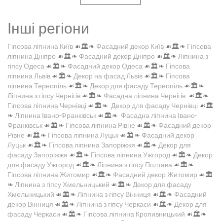
Інші регіони
Гіпсова ліпнина Київ
☙🏛️❧
Фасадний декор Київ
☙🏛️❧
Гіпсова
ліпнина Дніпро
☙🏛️❧
Фасадний декор Дніпро
☙🏛️❧
Ліпнина з
гіпсу Одеса
☙🏛️❧
Фасадний декор Одеса
☙🏛️❧
Гіпсова
ліпнина Львів
☙🏛️❧
Декор на фасад Львів
☙🏛️❧
Гіпсова
ліпнина Тернопіль
☙🏛️❧
Декор для фасаду Тернопіль
☙🏛️❧
Ліпнина з гіпсу Чернігів
☙🏛️❧
Фасадна ліпнина Чернігів
☙🏛️❧
Гіпсова ліпнина Чернівці
☙🏛️❧
Декор для фасаду Чернівці
☙🏛️
❧
Ліпнина Івано-Франківськ
☙🏛️❧
Фасадна ліпнина Івано-
Франківськ
☙🏛️❧
Гіпсова ліпнина Рівне
☙🏛️❧
Фасадний декор
Рівне
☙🏛️❧
Гіпсова ліпнина Луцьк
☙🏛️❧
Фасадний декор
Луцьк
☙🏛️❧
Гіпсова ліпнина Запоріжжя
☙🏛️❧
Декор для
фасаду Запоріжжя
☙🏛️❧
Гіпсова ліпнина Ужгород
☙🏛️❧
Декор
для фасаду Ужгород
☙🏛️❧
Ліпнина з гіпсу Полтава
☙🏛️❧
Гіпсова ліпнина Житомир
☙🏛️❧
Фасадний декор Житомир
☙🏛️
❧
Ліпнина з гіпсу Хмельницький
☙🏛️❧
Декор для фасаду
Хмельницький
☙🏛️❧
Ліпнина з гіпсу Вінниця
☙🏛️❧
Фасадний
декор Вінниця
☙🏛️❧
Ліпнина з гіпсу Черкаси
☙🏛️❧
Декор для
фасаду Черкаси
☙🏛️❧
Гіпсова ліпнина Кропивницький
☙🏛️❧