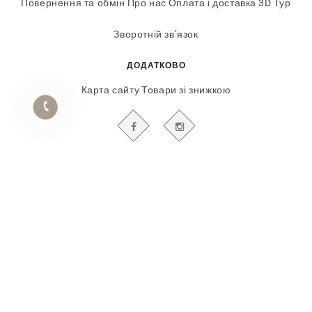
Повернення та обмін
Про нас
Оплата і доставка
3D Тур
Зворотній зв’язок
ДОДАТКОВО
Карта сайту
Товари зі знижкою
БУДЬТЕ В КУРСІ НАШИХ АКЦІЙ І НОВИН
Гіпсовий і фасадний ліпний декор
© 2018-2025