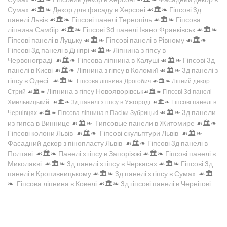
Сумах
☙🏛️❧
Декор для фасаду в Херсоні
☙🏛️❧
Гіпсові 3д
панелі Львів
☙🏛️❧
Гіпсові панелі Тернопіль
☙🏛️❧
Гіпсова
ліпнина Самбір
☙🏛️❧
Гіпсові 3d панелі Івано-Франківськ
☙🏛️❧
Гіпсові панелі в Луцьку
☙🏛️❧
Гіпсові панелі в Рівному
☙🏛️❧
Гіпсові 3д панелі в Дніпрі
☙🏛️❧
Ліпнина з гіпсу в
Червонограді
☙🏛️❧
Гіпсова ліпнина в Калуші
☙🏛️❧
Гіпсові 3д
панелі в Києві
☙🏛️❧
Ліпнина з гіпсу в Коломиї
☙🏛️❧
3д панелі з
гіпсу в Одесі
☙🏛️❧
Гіпсова ліпнина Дрогобич
☙🏛️❧
Ліпний декор
Ліпнина з гіпсу Новояворівськ
Стрий
☙🏛️❧
☙🏛️❧
Гіпсові 3d панелі
Хмельницький
☙🏛️❧
3д панелі з гіпсу в Ужгороді
☙🏛️❧
Гіпсові панелі в
☙🏛️❧
3д панели
Чернівцях
☙🏛️❧
Гіпсова ліпнина в Пасіки-Зубрицькі
из гипса в Виннице
☙🏛️❧
Гипсовые панели в Житомире
☙🏛️❧
Гіпсові колони Львів
☙🏛️❧
Гіпсові скульптури Львів
☙🏛️❧
Фасадний декор з пінопласту Львів
☙🏛️❧
Гіпсові 3д панелі в
Полтаві
☙🏛️❧
Панелі з гіпсу в Запоріжжі
☙🏛️❧
Гіпсові панелі в
Миколаєві
☙🏛️❧
3д панелі з гіпсу в Черкасах
☙🏛️❧
Гіпсові 3д
панелі в Кропивницькому
☙🏛️❧
3д панелі з гіпсу в Сумах
☙🏛️
❧
Гіпсова ліпнина в Ковелі
☙🏛️❧
3д гіпсові панелі в Чернігові