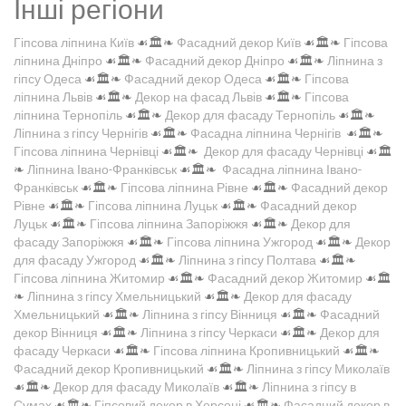
Інші регіони
Гіпсова ліпнина Київ
☙🏛️❧
Фасадний декор Київ
☙🏛️❧
Гіпсова
ліпнина Дніпро
☙🏛️❧
Фасадний декор Дніпро
☙🏛️❧
Ліпнина з
гіпсу Одеса
☙🏛️❧
Фасадний декор Одеса
☙🏛️❧
Гіпсова
ліпнина Львів
☙🏛️❧
Декор на фасад Львів
☙🏛️❧
Гіпсова
ліпнина Тернопіль
☙🏛️❧
Декор для фасаду Тернопіль
☙🏛️❧
Ліпнина з гіпсу Чернігів
☙🏛️❧
Фасадна ліпнина Чернігів
☙🏛️❧
Гіпсова ліпнина Чернівці
☙🏛️❧
Декор для фасаду Чернівці
☙🏛️
❧
Ліпнина Івано-Франківськ
☙🏛️❧
Фасадна ліпнина Івано-
Франківськ
☙🏛️❧
Гіпсова ліпнина Рівне
☙🏛️❧
Фасадний декор
Рівне
☙🏛️❧
Гіпсова ліпнина Луцьк
☙🏛️❧
Фасадний декор
Луцьк
☙🏛️❧
Гіпсова ліпнина Запоріжжя
☙🏛️❧
Декор для
фасаду Запоріжжя
☙🏛️❧
Гіпсова ліпнина Ужгород
☙🏛️❧
Декор
для фасаду Ужгород
☙🏛️❧
Ліпнина з гіпсу Полтава
☙🏛️❧
Гіпсова ліпнина Житомир
☙🏛️❧
Фасадний декор Житомир
☙🏛️
❧
Ліпнина з гіпсу Хмельницький
☙🏛️❧
Декор для фасаду
Хмельницький
☙🏛️❧
Ліпнина з гіпсу Вінниця
☙🏛️❧
Фасадний
декор Вінниця
☙🏛️❧
Ліпнина з гіпсу Черкаси
☙🏛️❧
Декор для
фасаду Черкаси
☙🏛️❧
Гіпсова ліпнина Кропивницький
☙🏛️❧
Фасадний декор Кропивницький
☙🏛️❧
Ліпнина з гіпсу Миколаїв
☙🏛️❧
Декор для фасаду Миколаїв
☙🏛️❧
Ліпнина з гіпсу в
Сумах
☙🏛️❧
Гіпсовий декор в Херсоні
☙🏛️❧
Фасадний декор в