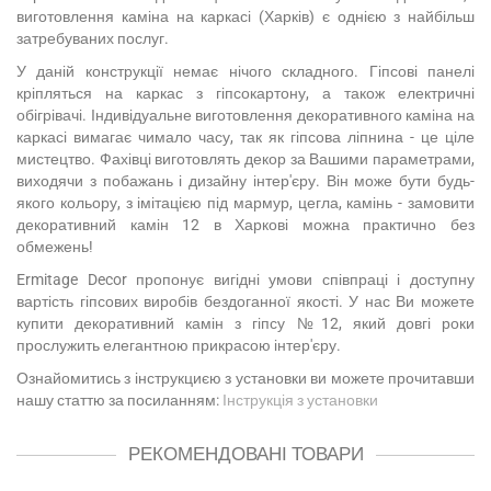
виготовлення каміна на каркасі (Харків) є однією з найбільш
затребуваних послуг.
У даній конструкції немає нічого складного. Гіпсові панелі
кріпляться на каркас з гіпсокартону, а також електричні
обігрівачі. Індивідуальне виготовлення декоративного каміна на
каркасі вимагає чимало часу, так як гіпсова ліпнина - це ціле
мистецтво. Фахівці виготовлять декор за Вашими параметрами,
виходячи з побажань і дизайну інтер'єру. Він може бути будь-
якого кольору, з імітацією під мармур, цегла, камінь - замовити
декоративний камін 12 в Харкові можна практично без
обмежень!
Ermitage Decor пропонує вигідні умови співпраці і доступну
вартість гіпсових виробів бездоганної якості. У нас Ви можете
купити декоративний камін з гіпсу №12, який довгі роки
прослужить елегантною прикрасою інтер'єру.
Ознайомитись з інструкциєю з установки ви можете прочитавши
нашу статтю за посиланням:
Інструкція з установки
РЕКОМЕНДОВАНІ ТОВАРИ