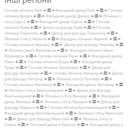
Гіпсова ліпнина Київ
☙🏛️❧
Фасадний декор Київ
☙🏛️❧
Гіпсова
ліпнина Дніпро
☙🏛️❧
Фасадний декор Дніпро
☙🏛️❧
Ліпнина з
гіпсу Одеса
☙🏛️❧
Фасадний декор Одеса
☙🏛️❧
Гіпсова
ліпнина Львів
☙🏛️❧
Декор на фасад Львів
☙🏛️❧
Гіпсова
ліпнина Тернопіль
☙🏛️❧
Декор для фасаду Тернопіль
☙🏛️❧
Ліпнина з гіпсу Чернігів
☙🏛️❧
Фасадна ліпнина Чернігів
☙🏛️❧
Гіпсова ліпнина Чернівці
☙🏛️❧
Декор для фасаду Чернівці
☙🏛️
❧
Ліпнина Івано-Франківськ
☙🏛️❧
Фасадна ліпнина Івано-
Франківськ
☙🏛️❧
Гіпсова ліпнина Рівне
☙🏛️❧
Фасадний декор
Рівне
☙🏛️❧
Гіпсова ліпнина Луцьк
☙🏛️❧
Фасадний декор
Луцьк
☙🏛️❧
Гіпсова ліпнина Запоріжжя
☙🏛️❧
Декор для
фасаду Запоріжжя
☙🏛️❧
Гіпсова ліпнина Ужгород
☙🏛️❧
Декор
для фасаду Ужгород
☙🏛️❧
Ліпнина з гіпсу Полтава
☙🏛️❧
Гіпсова ліпнина Житомир
☙🏛️❧
Фасадний декор Житомир
☙🏛️
❧
Ліпнина з гіпсу Хмельницький
☙🏛️❧
Декор для фасаду
Хмельницький
☙🏛️❧
Ліпнина з гіпсу Вінниця
☙🏛️❧
Фасадний
декор Вінниця
☙🏛️❧
Ліпнина з гіпсу Черкаси
☙🏛️❧
Декор для
фасаду Черкаси
☙🏛️❧
Гіпсова ліпнина Кропивницький
☙🏛️❧
Фасадний декор Кропивницький
☙🏛️❧
Ліпнина з гіпсу Миколаїв
☙🏛️❧
Декор для фасаду Миколаїв
☙🏛️❧
Ліпнина з гіпсу в
Сумах
☙🏛️❧
Гіпсовий декор в Херсоні
☙🏛️❧
Фасадний декор в