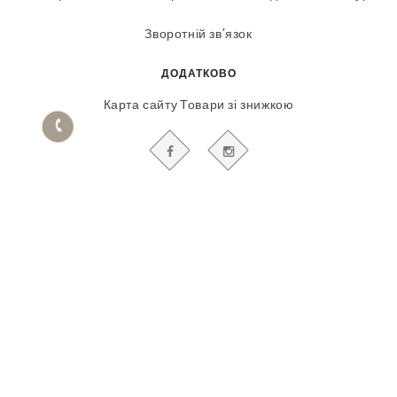
Зворотній зв’язок
ДОДАТКОВО
Карта сайту
Товари зі знижкою
БУДЬТЕ В КУРСІ НАШИХ АКЦІЙ І НОВИН
Гіпсовий і фасадний ліпний декор
© 2018-2025