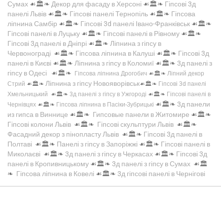
Сумах
☙🏛️❧
Декор для фасаду в Херсоні
☙🏛️❧
Гіпсові 3д
панелі Львів
☙🏛️❧
Гіпсові панелі Тернопіль
☙🏛️❧
Гіпсова
ліпнина Самбір
☙🏛️❧
Гіпсові 3d панелі Івано-Франківськ
☙🏛️❧
Гіпсові панелі в Луцьку
☙🏛️❧
Гіпсові панелі в Рівному
☙🏛️❧
Гіпсові 3д панелі в Дніпрі
☙🏛️❧
Ліпнина з гіпсу в
Червонограді
☙🏛️❧
Гіпсова ліпнина в Калуші
☙🏛️❧
Гіпсові 3д
панелі в Києві
☙🏛️❧
Ліпнина з гіпсу в Коломиї
☙🏛️❧
3д панелі з
гіпсу в Одесі
☙🏛️❧
Гіпсова ліпнина Дрогобич
☙🏛️❧
Ліпний декор
Ліпнина з гіпсу Новояворівськ
Стрий
☙🏛️❧
☙🏛️❧
Гіпсові 3d панелі
Хмельницький
☙🏛️❧
3д панелі з гіпсу в Ужгороді
☙🏛️❧
Гіпсові панелі в
☙🏛️❧
3д панели
Чернівцях
☙🏛️❧
Гіпсова ліпнина в Пасіки-Зубрицькі
из гипса в Виннице
☙🏛️❧
Гипсовые панели в Житомире
☙🏛️❧
Гіпсові колони Львів
☙🏛️❧
Гіпсові скульптури Львів
☙🏛️❧
Фасадний декор з пінопласту Львів
☙🏛️❧
Гіпсові 3д панелі в
Полтаві
☙🏛️❧
Панелі з гіпсу в Запоріжжі
☙🏛️❧
Гіпсові панелі в
Миколаєві
☙🏛️❧
3д панелі з гіпсу в Черкасах
☙🏛️❧
Гіпсові 3д
панелі в Кропивницькому
☙🏛️❧
3д панелі з гіпсу в Сумах
☙🏛️
❧
Гіпсова ліпнина в Ковелі
☙🏛️❧
3д гіпсові панелі в Чернігові