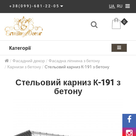
UA
RU
+38(099)-681-22-05
0
Категорії
Фасадний декор
Фасадна ліпнина з бетону
Карнизи з бетону
Стельовий карниз К-191 з бетону
Стельовий карниз К-191 з
бетону