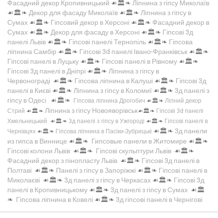
Фасадний декор Кропивницький
☙🏛️❧
Ліпнина з гіпсу Миколаїв
☙🏛️❧
Декор для фасаду Миколаїв
☙🏛️❧
Ліпнина з гіпсу в
Сумах
☙🏛️❧
Гіпсовий декор в Херсоні
☙🏛️❧
Фасадний декор в
Сумах
☙🏛️❧
Декор для фасаду в Херсоні
☙🏛️❧
Гіпсові 3д
панелі Львів
☙🏛️❧
Гіпсові панелі Тернопіль
☙🏛️❧
Гіпсова
ліпнина Самбір
☙🏛️❧
Гіпсові 3d панелі Івано-Франківськ
☙🏛️❧
Гіпсові панелі в Луцьку
☙🏛️❧
Гіпсові панелі в Рівному
☙🏛️❧
Гіпсові 3д панелі в Дніпрі
☙🏛️❧
Ліпнина з гіпсу в
Червонограді
☙🏛️❧
Гіпсова ліпнина в Калуші
☙🏛️❧
Гіпсові 3д
панелі в Києві
☙🏛️❧
Ліпнина з гіпсу в Коломиї
☙🏛️❧
3д панелі з
гіпсу в Одесі
☙🏛️❧
Гіпсова ліпнина Дрогобич
☙🏛️❧
Ліпний декор
Ліпнина з гіпсу Новояворівськ
Стрий
☙🏛️❧
☙🏛️❧
Гіпсові 3d панелі
Хмельницький
☙🏛️❧
3д панелі з гіпсу в Ужгороді
☙🏛️❧
Гіпсові панелі в
☙🏛️❧
3д панели
Чернівцях
☙🏛️❧
Гіпсова ліпнина в Пасіки-Зубрицькі
из гипса в Виннице
☙🏛️❧
Гипсовые панели в Житомире
☙🏛️❧
Гіпсові колони Львів
☙🏛️❧
Гіпсові скульптури Львів
☙🏛️❧
Фасадний декор з пінопласту Львів
☙🏛️❧
Гіпсові 3д панелі в
Полтаві
☙🏛️❧
Панелі з гіпсу в Запоріжжі
☙🏛️❧
Гіпсові панелі в
Миколаєві
☙🏛️❧
3д панелі з гіпсу в Черкасах
☙🏛️❧
Гіпсові 3д
панелі в Кропивницькому
☙🏛️❧
3д панелі з гіпсу в Сумах
☙🏛️
❧
Гіпсова ліпнина в Ковелі
☙🏛️❧
3д гіпсові панелі в Чернігові