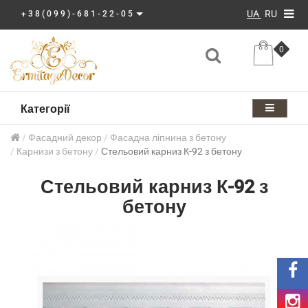
UA
RU
+38(099)-681-22-05
0
Категорії
Фасадний декор
Фасадна ліпнина з бетону
Карнизи з бетону
Стельовий карниз К-92 з бетону
Стельовий карниз К-92 з
бетону