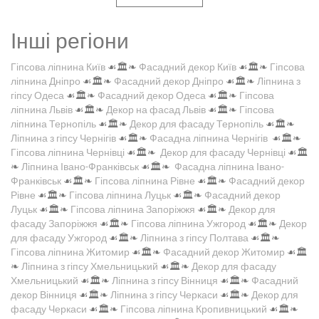
Інші регіони
Гіпсова ліпнина Київ
☙🏛️❧
Фасадний декор Київ
☙🏛️❧
Гіпсова
ліпнина Дніпро
☙🏛️❧
Фасадний декор Дніпро
☙🏛️❧
Ліпнина з
гіпсу Одеса
☙🏛️❧
Фасадний декор Одеса
☙🏛️❧
Гіпсова
ліпнина Львів
☙🏛️❧
Декор на фасад Львів
☙🏛️❧
Гіпсова
ліпнина Тернопіль
☙🏛️❧
Декор для фасаду Тернопіль
☙🏛️❧
Ліпнина з гіпсу Чернігів
☙🏛️❧
Фасадна ліпнина Чернігів
☙🏛️❧
Гіпсова ліпнина Чернівці
☙🏛️❧
Декор для фасаду Чернівці
☙🏛️
❧
Ліпнина Івано-Франківськ
☙🏛️❧
Фасадна ліпнина Івано-
Франківськ
☙🏛️❧
Гіпсова ліпнина Рівне
☙🏛️❧
Фасадний декор
Рівне
☙🏛️❧
Гіпсова ліпнина Луцьк
☙🏛️❧
Фасадний декор
Луцьк
☙🏛️❧
Гіпсова ліпнина Запоріжжя
☙🏛️❧
Декор для
фасаду Запоріжжя
☙🏛️❧
Гіпсова ліпнина Ужгород
☙🏛️❧
Декор
для фасаду Ужгород
☙🏛️❧
Ліпнина з гіпсу Полтава
☙🏛️❧
Гіпсова ліпнина Житомир
☙🏛️❧
Фасадний декор Житомир
☙🏛️
❧
Ліпнина з гіпсу Хмельницький
☙🏛️❧
Декор для фасаду
Хмельницький
☙🏛️❧
Ліпнина з гіпсу Вінниця
☙🏛️❧
Фасадний
декор Вінниця
☙🏛️❧
Ліпнина з гіпсу Черкаси
☙🏛️❧
Декор для
фасаду Черкаси
☙🏛️❧
Гіпсова ліпнина Кропивницький
☙🏛️❧