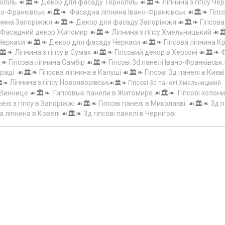
опіль
☙🏛️❧
Декор для фасаду Тернопіль
☙🏛️❧
Ліпнина з гіпсу Чер
но-Франківськ
☙🏛️❧
Фасадна ліпнина Івано-Франківськ
☙🏛️❧
Гіпс
пнина Запоріжжя
☙🏛️❧
Декор для фасаду Запоріжжя
☙🏛️❧
Гіпсов
Фасадний декор Житомир
☙🏛️❧
Ліпнина з гіпсу Хмельницький
☙
 Черкаси
☙🏛️❧
Декор для фасаду Черкаси
☙🏛️❧
Гіпсова ліпнина 
🏛️❧
Ліпнина з гіпсу в Сумах
☙🏛️❧
Гіпсовий декор в Херсоні
☙🏛️❧
Ф
️❧
Гіпсова ліпнина Самбір
☙🏛️❧
Гіпсові 3d панелі Івано-Франківськ
граді
☙🏛️❧
Гіпсова ліпнина в Калуші
☙🏛️❧
Гіпсові 3д панелі в Києві
Ліпнина з гіпсу Новояворівськ
️❧
☙🏛️❧
Гіпсові 3d панелі Хмельницький
 Виннице
☙🏛️❧
Гипсовые панели в Житомире
☙🏛️❧
Гіпсові колони
елі з гіпсу в Запоріжжі
☙🏛️❧
Гіпсові панелі в Миколаєві
☙🏛️❧
3д п
а ліпнина в Ковелі
☙🏛️❧
3д гіпсові панелі в Чернігові