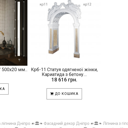
 500х20 мм...
Крб-11 Статуя одягненої жінки,
.
Кариатида з бетону....
18 616 грн.
КА
ДО КОШИКА
а ліпнина Дніпро
☙🏛️❧
Фасадний декор Дніпро
☙🏛️❧
Ліпнина з гіп