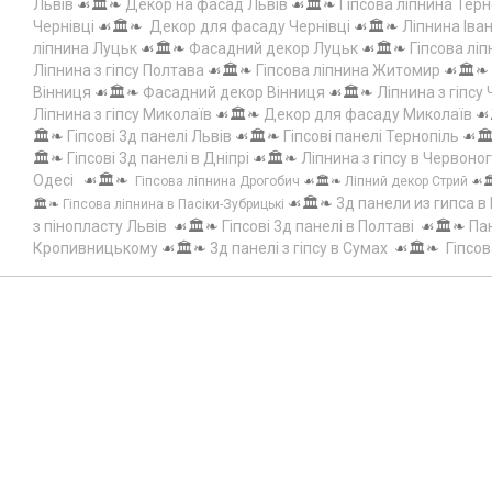
Львів
☙🏛️❧
Декор на фасад Львів
☙🏛️❧
Гіпсова ліпнина Терн
Чернівці
☙🏛️❧
Декор для фасаду Чернівці
☙🏛️❧
Ліпнина Іва
ліпнина Луцьк
☙🏛️❧
Фасадний декор Луцьк
☙🏛️❧
Гіпсова лі
Ліпнина з гіпсу Полтава
☙🏛️❧
Гіпсова ліпнина Житомир
☙🏛️❧
Вінниця
☙🏛️❧
Фасадний декор Вінниця
☙🏛️❧
Ліпнина з гіпсу
Ліпнина з гіпсу Миколаїв
☙🏛️❧
Декор для фасаду Миколаїв
☙
🏛️❧
Гіпсові 3д панелі Львів
☙🏛️❧
Гіпсові панелі Тернопіль
☙🏛
🏛️❧
Гіпсові 3д панелі в Дніпрі
☙🏛️❧
Ліпнина з гіпсу в Червоно
Одесі
☙🏛️❧
Гіпсова ліпнина Дрогобич
☙🏛️❧
Ліпний декор Стрий
☙
☙🏛️❧
3д панели из гипса в
🏛️❧
Гіпсова ліпнина в Пасіки-Зубрицькі
з пінопласту Львів
☙🏛️❧
Гіпсові 3д панелі в Полтаві
☙🏛️❧
Пан
Кропивницькому
☙🏛️❧
3д панелі з гіпсу в Сумах
☙🏛️❧
Гіпсов