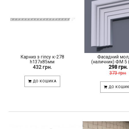
Карниз з гіпсу к-278
Фасадний мол
h137х85мм
(наличник) ФМ 5 (h
432 грн.
298 грн.
373 грн.
ДО КОШИКА
ДО КОШИ