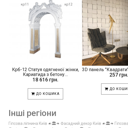
Крб-12 Статуя одягненої жінки,
3D панель "Квадрати"
Кариатида з бетону....
257 грн
18 616 грн.
ДО КОШИ
ДО КОШИКА
Інші регіони
Гіпсова ліпнина Київ
☙🏛️❧
Фасадний декор Київ
☙🏛️❧
Гіпсов