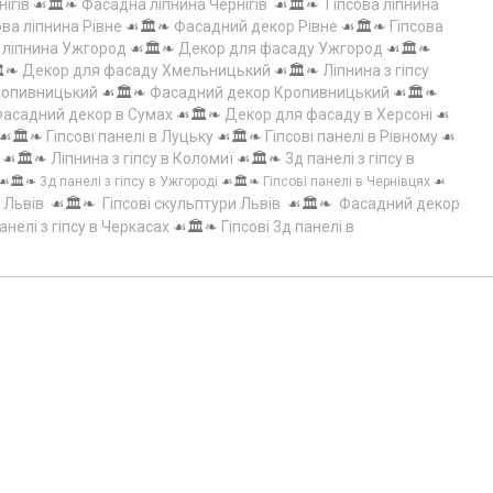
нігів
☙🏛️❧
Фасадна ліпнина Чернігів
☙🏛️❧
Гіпсова ліпнина
ова ліпнина Рівне
☙🏛️❧
Фасадний декор Рівне
☙🏛️❧
Гіпсова
а ліпнина Ужгород
☙🏛️❧
Декор для фасаду Ужгород
☙🏛️❧
️❧
Декор для фасаду Хмельницький
☙🏛️❧
Ліпнина з гіпсу
Кропивницький
☙🏛️❧
Фасадний декор Кропивницький
☙🏛️❧
асадний декор в Сумах
☙🏛️❧
Декор для фасаду в Херсоні
☙
☙🏛️❧
Гіпсові панелі в Луцьку
☙🏛️❧
Гіпсові панелі в Рівному
☙
☙🏛️❧
Ліпнина з гіпсу в Коломиї
☙🏛️❧
3д панелі з гіпсу в
☙🏛️❧
3д панелі з гіпсу в Ужгороді
☙🏛️❧
Гіпсові панелі в Чернівцях
☙
 Львів
☙🏛️❧
Гіпсові скульптури Львів
☙🏛️❧
Фасадний декор
анелі з гіпсу в Черкасах
☙🏛️❧
Гіпсові 3д панелі в