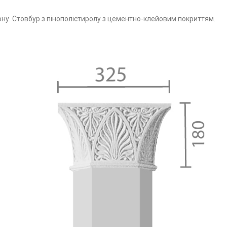
тону. Стовбур з пінополістиролу з цементно-клейовим покриттям.