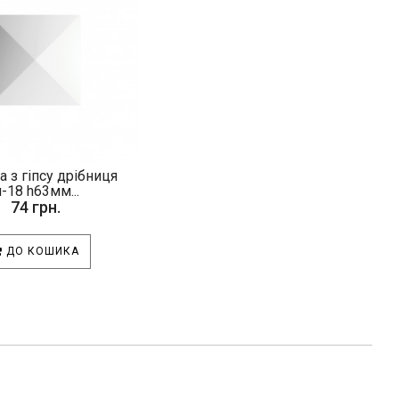
а з гіпсу дрібниця
-18 h63мм...
74 грн.
ДО КОШИКА