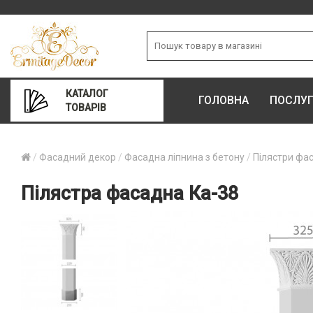
КАТАЛОГ
ГОЛОВНА
ПОСЛУ
ТОВАРІВ
Фасадний декор
Фасадна ліпнина з бетону
Пілястри фа
Пілястра фасадна Ка-38