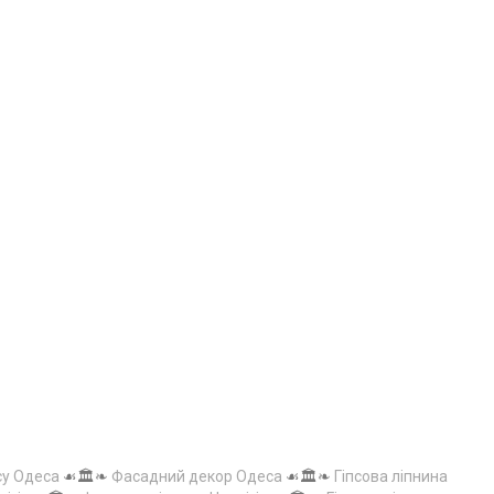
су Одеса
☙🏛️❧
Фасадний декор Одеса
☙🏛️❧
Гіпсова ліпнина