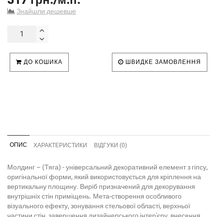
Знайшли дешевше
ДО КОШИКА
ШВИДКЕ ЗАМОВЛЕННЯ
ОПИС
ХАРАКТЕРИСТИКИ
ВІДГУКИ (0)
Молдинг – (Тяга) - універсальний декоративний елемент з гіпсу,
оригінальної форми, який використовується для кріплення на
вертикальну площину. Виріб призначений для декорування
внутрішніх стін приміщень. Мета-створення особливого
візуального ефекту, зонування стельової області, верхньої
частини стін, завершення дизайнерського інтер'єру, внесення