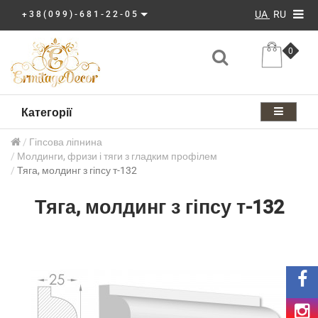
UA
RU
+38(099)-681-22-05
0
Категорії
Гіпсова ліпнина
Молдинги, фризи і тяги з гладким профілем
Тяга, молдинг з гіпсу т-132
Тяга, молдинг з гіпсу т-132