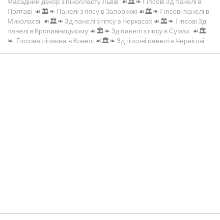
Фасадний декор з пінопласту Львів
☙🏛️❧
Гіпсові 3д панелі в
Полтаві
☙🏛️❧
Панелі з гіпсу в Запоріжжі
☙🏛️❧
Гіпсові панелі в
Миколаєві
☙🏛️❧
3д панелі з гіпсу в Черкасах
☙🏛️❧
Гіпсові 3д
панелі в Кропивницькому
☙🏛️❧
3д панелі з гіпсу в Сумах
☙🏛️
❧
Гіпсова ліпнина в Ковелі
☙🏛️❧
3д гіпсові панелі в Чернігові