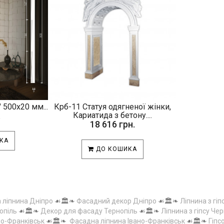
 500х20 мм...
Крб-11 Статуя одягненої жінки,
.
Кариатида з бетону....
18 616 грн.
КА
ДО КОШИКА
а ліпнина Дніпро
☙🏛️❧
Фасадний декор Дніпро
☙🏛️❧
Ліпнина з гіп
опіль
☙🏛️❧
Декор для фасаду Тернопіль
☙🏛️❧
Ліпнина з гіпсу Чер
но-Франківськ
☙🏛️❧
Фасадна ліпнина Івано-Франківськ
☙🏛️❧
Гіпс