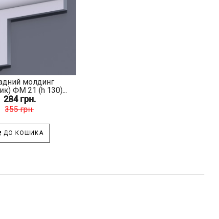
адний молдинг
к) ФМ 21 (h 130)...
284 грн.
355 грн.
ДО КОШИКА