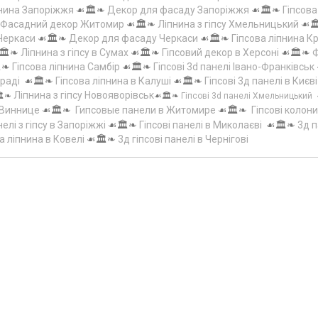
пнина Запоріжжя
☙🏛️❧
Декор для фасаду Запоріжжя
☙🏛️❧
Гіпсов
Фасадний декор Житомир
☙🏛️❧
Ліпнина з гіпсу Хмельницький
☙
 Черкаси
☙🏛️❧
Декор для фасаду Черкаси
☙🏛️❧
Гіпсова ліпнина 
🏛️❧
Ліпнина з гіпсу в Сумах
☙🏛️❧
Гіпсовий декор в Херсоні
☙🏛️❧
Ф
️❧
Гіпсова ліпнина Самбір
☙🏛️❧
Гіпсові 3d панелі Івано-Франківськ
граді
☙🏛️❧
Гіпсова ліпнина в Калуші
☙🏛️❧
Гіпсові 3д панелі в Києві
Ліпнина з гіпсу Новояворівськ
️❧
☙🏛️❧
Гіпсові 3d панелі Хмельницький
 Виннице
☙🏛️❧
Гипсовые панели в Житомире
☙🏛️❧
Гіпсові колони
елі з гіпсу в Запоріжжі
☙🏛️❧
Гіпсові панелі в Миколаєві
☙🏛️❧
3д п
а ліпнина в Ковелі
☙🏛️❧
3д гіпсові панелі в Чернігові