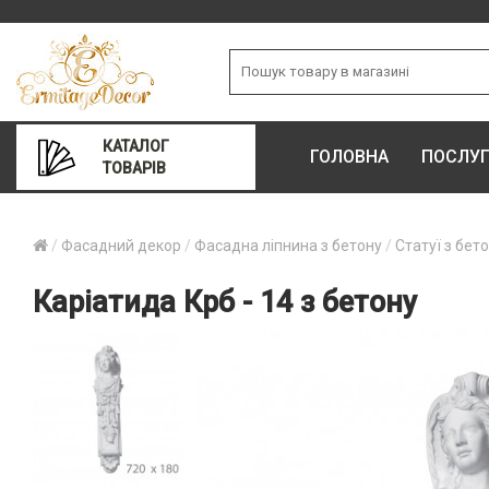
КАТАЛОГ
ГОЛОВНА
ПОСЛУ
ТОВАРІВ
Фасадний декор
Фасадна ліпнина з бетону
Статуї з бет
Каріатида Крб - 14 з бетону