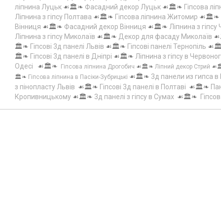
ліпнина Луцьк
☙🏛️❧
Фасадний декор Луцьк
☙🏛️❧
Гіпсова лі
Ліпнина з гіпсу Полтава
☙🏛️❧
Гіпсова ліпнина Житомир
☙🏛️❧
Вінниця
☙🏛️❧
Фасадний декор Вінниця
☙🏛️❧
Ліпнина з гіпсу
Ліпнина з гіпсу Миколаїв
☙🏛️❧
Декор для фасаду Миколаїв
☙
🏛️❧
Гіпсові 3д панелі Львів
☙🏛️❧
Гіпсові панелі Тернопіль
☙🏛
🏛️❧
Гіпсові 3д панелі в Дніпрі
☙🏛️❧
Ліпнина з гіпсу в Червоно
Одесі
☙🏛️❧
Гіпсова ліпнина Дрогобич
☙🏛️❧
Ліпний декор Стрий
☙
☙🏛️❧
3д панели из гипса в
🏛️❧
Гіпсова ліпнина в Пасіки-Зубрицькі
з пінопласту Львів
☙🏛️❧
Гіпсові 3д панелі в Полтаві
☙🏛️❧
Пан
Кропивницькому
☙🏛️❧
3д панелі з гіпсу в Сумах
☙🏛️❧
Гіпсов