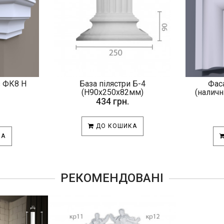
з ФК8 H
База пілястри Б-4
Фас
(Н90х250х82мм)
(налични
434 грн.
ДО КОШИКА
КА
РЕКОМЕНДОВАНІ