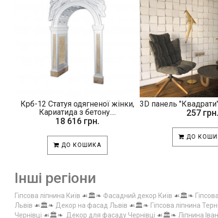
Крб-12 Статуя одягненої жінки,
3D панель "Квадрати"
Кариатида з бетону....
257 грн
18 616 грн.
ДО КОШИ
ДО КОШИКА
Інші регіони
Гіпсова ліпнина Київ
☙🏛️❧
Фасадний декор Київ
☙🏛️❧
Гіпсов
Львів
☙🏛️❧
Декор на фасад Львів
☙🏛️❧
Гіпсова ліпнина Терн
Чернівці
☙🏛️❧
Декор для фасаду Чернівці
☙🏛️❧
Ліпнина Іва