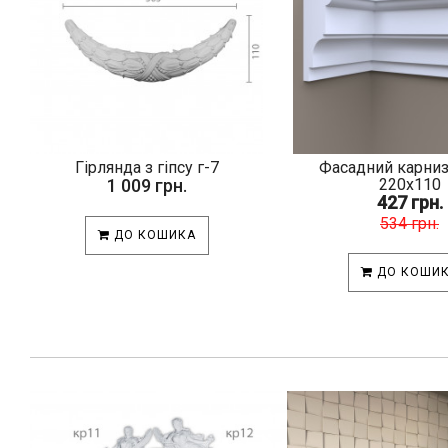
Гірлянда з гіпсу г-7
Фасадний карни
1 009 грн.
220х110
427 грн.
534 грн.
ДО КОШИКА
ДО КОШИ