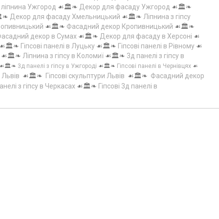
а ліпнина Ужгород
☙🏛️❧
Декор для фасаду Ужгород
☙🏛️❧
️❧
Декор для фасаду Хмельницький
☙🏛️❧
Ліпнина з гіпсу
Кропивницький
☙🏛️❧
Фасадний декор Кропивницький
☙🏛️❧
асадний декор в Сумах
☙🏛️❧
Декор для фасаду в Херсоні
☙
☙🏛️❧
Гіпсові панелі в Луцьку
☙🏛️❧
Гіпсові панелі в Рівному
☙
☙🏛️❧
Ліпнина з гіпсу в Коломиї
☙🏛️❧
3д панелі з гіпсу в
☙🏛️❧
3д панелі з гіпсу в Ужгороді
☙🏛️❧
Гіпсові панелі в Чернівцях
☙
 Львів
☙🏛️❧
Гіпсові скульптури Львів
☙🏛️❧
Фасадний декор
анелі з гіпсу в Черкасах
☙🏛️❧
Гіпсові 3д панелі в