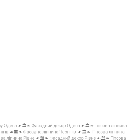
су Одеса
☙🏛️❧
Фасадний декор Одеса
☙🏛️❧
Гіпсова ліпнина
нігів
☙🏛️❧
Фасадна ліпнина Чернігів
☙🏛️❧
Гіпсова ліпнина
ова ліпнина Рівне
☙🏛️❧
Фасадний декор Рівне
☙🏛️❧
Гіпсова