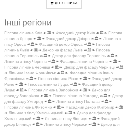
ДО КОШИКА
Інші регіони
Гіпсова ліпнина Київ
☙🏛️❧
Фасадний декор Київ
☙🏛️❧
Гіпсова
ліпнина Дніпро
☙🏛️❧
Фасадний декор Дніпро
☙🏛️❧
Ліпнина з
гіпсу Одеса
☙🏛️❧
Фасадний декор Одеса
☙🏛️❧
Гіпсова
ліпнина Львів
☙🏛️❧
Декор на фасад Львів
☙🏛️❧
Гіпсова
ліпнина Тернопіль
☙🏛️❧
Декор для фасаду Тернопіль
☙🏛️❧
Ліпнина з гіпсу Чернігів
☙🏛️❧
Фасадна ліпнина Чернігів
☙🏛️❧
Гіпсова ліпнина Чернівці
☙🏛️❧
Декор для фасаду Чернівці
☙🏛️
❧
Ліпнина Івано-Франківськ
☙🏛️❧
Фасадна ліпнина Івано-
Франківськ
☙🏛️❧
Гіпсова ліпнина Рівне
☙🏛️❧
Фасадний декор
Рівне
☙🏛️❧
Гіпсова ліпнина Луцьк
☙🏛️❧
Фасадний декор
Луцьк
☙🏛️❧
Гіпсова ліпнина Запоріжжя
☙🏛️❧
Декор для
фасаду Запоріжжя
☙🏛️❧
Гіпсова ліпнина Ужгород
☙🏛️❧
Декор
для фасаду Ужгород
☙🏛️❧
Ліпнина з гіпсу Полтава
☙🏛️❧
Гіпсова ліпнина Житомир
☙🏛️❧
Фасадний декор Житомир
☙🏛️
❧
Ліпнина з гіпсу Хмельницький
☙🏛️❧
Декор для фасаду
Хмельницький
☙🏛️❧
Ліпнина з гіпсу Вінниця
☙🏛️❧
Фасадний
декор Вінниця
☙🏛️❧
Ліпнина з гіпсу Черкаси
☙🏛️❧
Декор для