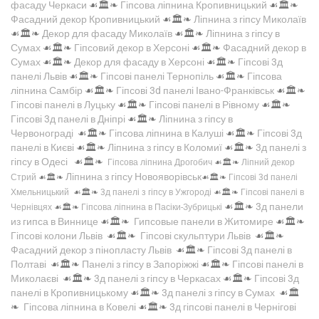
фасаду Черкаси
☙🏛️❧
Гіпсова ліпнина Кропивницький
☙🏛️❧
Фасадний декор Кропивницький
☙🏛️❧
Ліпнина з гіпсу Миколаїв
☙🏛️❧
Декор для фасаду Миколаїв
☙🏛️❧
Ліпнина з гіпсу в
Сумах
☙🏛️❧
Гіпсовий декор в Херсоні
☙🏛️❧
Фасадний декор в
Сумах
☙🏛️❧
Декор для фасаду в Херсоні
☙🏛️❧
Гіпсові 3д
панелі Львів
☙🏛️❧
Гіпсові панелі Тернопіль
☙🏛️❧
Гіпсова
ліпнина Самбір
☙🏛️❧
Гіпсові 3d панелі Івано-Франківськ
☙🏛️❧
Гіпсові панелі в Луцьку
☙🏛️❧
Гіпсові панелі в Рівному
☙🏛️❧
Гіпсові 3д панелі в Дніпрі
☙🏛️❧
Ліпнина з гіпсу в
Червонограді
☙🏛️❧
Гіпсова ліпнина в Калуші
☙🏛️❧
Гіпсові 3д
панелі в Києві
☙🏛️❧
Ліпнина з гіпсу в Коломиї
☙🏛️❧
3д панелі з
гіпсу в Одесі
☙🏛️❧
Гіпсова ліпнина Дрогобич
☙🏛️❧
Ліпний декор
Ліпнина з гіпсу Новояворівськ
Стрий
☙🏛️❧
☙🏛️❧
Гіпсові 3d панелі
Хмельницький
☙🏛️❧
3д панелі з гіпсу в Ужгороді
☙🏛️❧
Гіпсові панелі в
☙🏛️❧
3д панели
Чернівцях
☙🏛️❧
Гіпсова ліпнина в Пасіки-Зубрицькі
из гипса в Виннице
☙🏛️❧
Гипсовые панели в Житомире
☙🏛️❧
Гіпсові колони Львів
☙🏛️❧
Гіпсові скульптури Львів
☙🏛️❧
Фасадний декор з пінопласту Львів
☙🏛️❧
Гіпсові 3д панелі в
Полтаві
☙🏛️❧
Панелі з гіпсу в Запоріжжі
☙🏛️❧
Гіпсові панелі в
Миколаєві
☙🏛️❧
3д панелі з гіпсу в Черкасах
☙🏛️❧
Гіпсові 3д
панелі в Кропивницькому
☙🏛️❧
3д панелі з гіпсу в Сумах
☙🏛️
❧
Гіпсова ліпнина в Ковелі
☙🏛️❧
3д гіпсові панелі в Чернігові