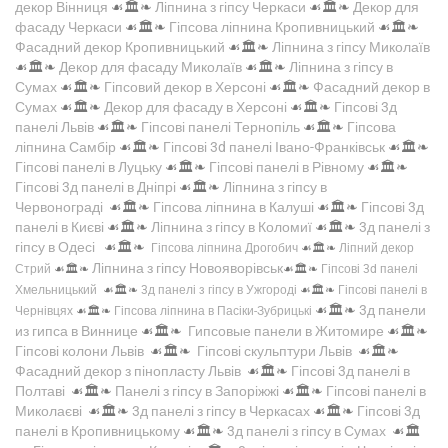
декор Вінниця
☙🏛️❧
Ліпнина з гіпсу Черкаси
☙🏛️❧
Декор для
фасаду Черкаси
☙🏛️❧
Гіпсова ліпнина Кропивницький
☙🏛️❧
Фасадний декор Кропивницький
☙🏛️❧
Ліпнина з гіпсу Миколаїв
☙🏛️❧
Декор для фасаду Миколаїв
☙🏛️❧
Ліпнина з гіпсу в
Сумах
☙🏛️❧
Гіпсовий декор в Херсоні
☙🏛️❧
Фасадний декор в
Сумах
☙🏛️❧
Декор для фасаду в Херсоні
☙🏛️❧
Гіпсові 3д
панелі Львів
☙🏛️❧
Гіпсові панелі Тернопіль
☙🏛️❧
Гіпсова
ліпнина Самбір
☙🏛️❧
Гіпсові 3d панелі Івано-Франківськ
☙🏛️❧
Гіпсові панелі в Луцьку
☙🏛️❧
Гіпсові панелі в Рівному
☙🏛️❧
Гіпсові 3д панелі в Дніпрі
☙🏛️❧
Ліпнина з гіпсу в
Червонограді
☙🏛️❧
Гіпсова ліпнина в Калуші
☙🏛️❧
Гіпсові 3д
панелі в Києві
☙🏛️❧
Ліпнина з гіпсу в Коломиї
☙🏛️❧
3д панелі з
гіпсу в Одесі
☙🏛️❧
Гіпсова ліпнина Дрогобич
☙🏛️❧
Ліпний декор
Ліпнина з гіпсу Новояворівськ
Стрий
☙🏛️❧
☙🏛️❧
Гіпсові 3d панелі
Хмельницький
☙🏛️❧
3д панелі з гіпсу в Ужгороді
☙🏛️❧
Гіпсові панелі в
☙🏛️❧
3д панели
Чернівцях
☙🏛️❧
Гіпсова ліпнина в Пасіки-Зубрицькі
из гипса в Виннице
☙🏛️❧
Гипсовые панели в Житомире
☙🏛️❧
Гіпсові колони Львів
☙🏛️❧
Гіпсові скульптури Львів
☙🏛️❧
Фасадний декор з пінопласту Львів
☙🏛️❧
Гіпсові 3д панелі в
Полтаві
☙🏛️❧
Панелі з гіпсу в Запоріжжі
☙🏛️❧
Гіпсові панелі в
Миколаєві
☙🏛️❧
3д панелі з гіпсу в Черкасах
☙🏛️❧
Гіпсові 3д
панелі в Кропивницькому
☙🏛️❧
3д панелі з гіпсу в Сумах
☙🏛️