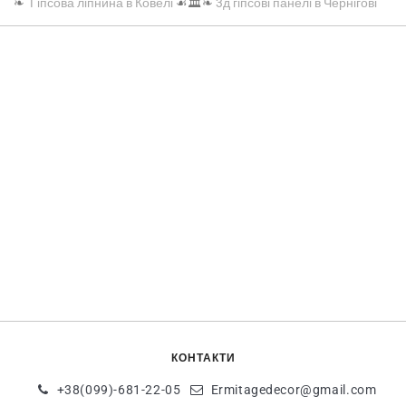
❧
Гіпсова ліпнина в Ковелі
☙🏛️❧
3д гіпсові панелі в Чернігові
КОНТАКТИ
+38(099)-681-22-05
Ermitagedecor@gmail.com