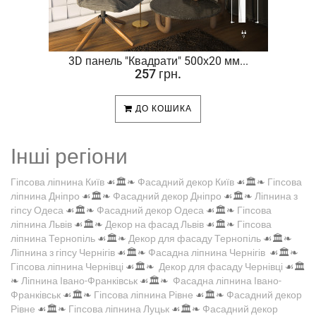
.
3D панель "Квадрати" 500х20 мм...
257 грн.
ДО КОШИКА
Інші регіони
Гіпсова ліпнина Київ
☙🏛️❧
Фасадний декор Київ
☙🏛️❧
Гіпсова
ліпнина Дніпро
☙🏛️❧
Фасадний декор Дніпро
☙🏛️❧
Ліпнина з
гіпсу Одеса
☙🏛️❧
Фасадний декор Одеса
☙🏛️❧
Гіпсова
ліпнина Львів
☙🏛️❧
Декор на фасад Львів
☙🏛️❧
Гіпсова
ліпнина Тернопіль
☙🏛️❧
Декор для фасаду Тернопіль
☙🏛️❧
Ліпнина з гіпсу Чернігів
☙🏛️❧
Фасадна ліпнина Чернігів
☙🏛️❧
Гіпсова ліпнина Чернівці
☙🏛️❧
Декор для фасаду Чернівці
☙🏛️
❧
Ліпнина Івано-Франківськ
☙🏛️❧
Фасадна ліпнина Івано-
Франківськ
☙🏛️❧
Гіпсова ліпнина Рівне
☙🏛️❧
Фасадний декор
Рівне
☙🏛️❧
Гіпсова ліпнина Луцьк
☙🏛️❧
Фасадний декор