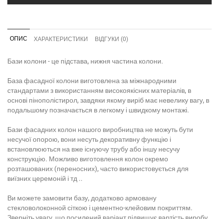
ОПИС
ХАРАКТЕРИСТИКИ
ВІДГУКИ (0)
Бази колони - це підстава, нижня частина колони.
База фасадної колони виготовлена ​​за міжнародними
стандартами з використанням високоякісних матеріалів, в
основі пінополістирол, завдяки якому виріб має невелику вагу, в
подальшому позначається в легкому і швидкому монтажі.
Бази фасадних колон нашого виробництва не можуть бути
несучої опорою, вони несуть декоративну функцію і
встановлюються на вже існуючу трубу або іншу несучу
конструкцію. Можливо виготовлення колон окремо
розташованих (переносних), часто використовується для
виїзних церемоній і тд ..
Ви можете замовити базу, додатково армовану
стекловолоконной сіткою і цементно-клейовим покриттям.
Зверніть увагу, що посилений варіант підвищує вартість виробу