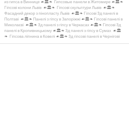
из гипса в Виннице
☙🏛️❧
Гипсовые панели в Житомире
☙🏛️❧
Гіпсові колони Львів
☙🏛️❧
Гіпсові скульптури Львів
☙🏛️❧
Фасадний декор з пінопласту Львів
☙🏛️❧
Гіпсові 3д панелі в
Полтаві
☙🏛️❧
Панелі з гіпсу в Запоріжжі
☙🏛️❧
Гіпсові панелі в
Миколаєві
☙🏛️❧
3д панелі з гіпсу в Черкасах
☙🏛️❧
Гіпсові 3д
панелі в Кропивницькому
☙🏛️❧
3д панелі з гіпсу в Сумах
☙🏛️
❧
Гіпсова ліпнина в Ковелі
☙🏛️❧
3д гіпсові панелі в Чернігові