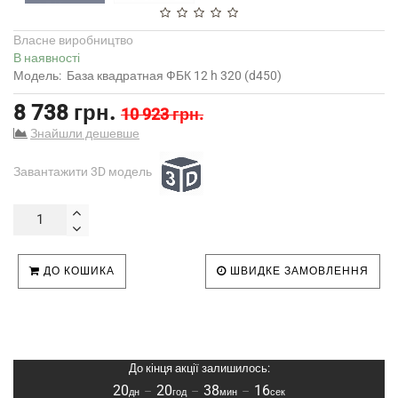
Власне виробництво
В наявності
Модель:
База квадратная ФБК 12 h 320 (d450)
8 738 грн.
10 923 грн.
Знайшли дешевше
Завантажити 3D модель
ДО КОШИКА
ШВИДКЕ ЗАМОВЛЕННЯ
До кінця акції залишилось:
20
20
38
15
–
–
–
дн
год
мин
сек