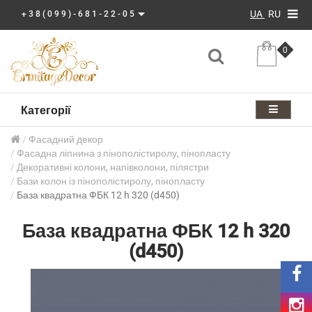
UA
RU
+38(099)-681-22-05
0
Категорії
Фасадний декор
Фасадна ліпнина з пінополістиролу, пінопласту
Декоративні колони, напівколони, пілястри
Бази колон із пінополістиролу, пінопласту
База квадратна ФБК 12 h 320 (d450)
База квадратна ФБК 12 h 320
(d450)