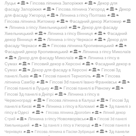
Луцьк
☙🏛️❧
Гіпсова ліпнина Запоріжжя
☙🏛️❧
Декор для
фасаду Запоріжжя
☙🏛️❧
Гіпсова ліпнина Ужгород
☙🏛️❧
Декор
для фасаду Ужгород
☙🏛️❧
Ліпнина з гіпсу Полтава
☙🏛️❧
Гіпсова ліпнина Житомир
☙🏛️❧
Фасадний декор Житомир
☙🏛️
❧
Ліпнина з гіпсу Хмельницький
☙🏛️❧
Декор для фасаду
Хмельницький
☙🏛️❧
Ліпнина з гіпсу Вінниця
☙🏛️❧
Фасадний
декор Вінниця
☙🏛️❧
Ліпнина з гіпсу Черкаси
☙🏛️❧
Декор для
фасаду Черкаси
☙🏛️❧
Гіпсова ліпнина Кропивницький
☙🏛️❧
Фасадний декор Кропивницький
☙🏛️❧
Ліпнина з гіпсу Миколаїв
☙🏛️❧
Декор для фасаду Миколаїв
☙🏛️❧
Ліпнина з гіпсу в
Сумах
☙🏛️❧
Гіпсовий декор в Херсоні
☙🏛️❧
Фасадний декор в
Сумах
☙🏛️❧
Декор для фасаду в Херсоні
☙🏛️❧
Гіпсові 3д
панелі Львів
☙🏛️❧
Гіпсові панелі Тернопіль
☙🏛️❧
Гіпсова
ліпнина Самбір
☙🏛️❧
Гіпсові 3d панелі Івано-Франківськ
☙🏛️❧
Гіпсові панелі в Луцьку
☙🏛️❧
Гіпсові панелі в Рівному
☙🏛️❧
Гіпсові 3д панелі в Дніпрі
☙🏛️❧
Ліпнина з гіпсу в
Червонограді
☙🏛️❧
Гіпсова ліпнина в Калуші
☙🏛️❧
Гіпсові 3д
панелі в Києві
☙🏛️❧
Ліпнина з гіпсу в Коломиї
☙🏛️❧
3д панелі з
гіпсу в Одесі
☙🏛️❧
Гіпсова ліпнина Дрогобич
☙🏛️❧
Ліпний декор
Ліпнина з гіпсу Новояворівськ
Стрий
☙🏛️❧
☙🏛️❧
Гіпсові 3d панелі
Хмельницький
☙🏛️❧
3д панелі з гіпсу в Ужгороді
☙🏛️❧
Гіпсові панелі в
☙🏛️❧
3д панели
Чернівцях
☙🏛️❧
Гіпсова ліпнина в Пасіки-Зубрицькі