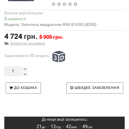
Власне виробництво
В наявності
Модель:
Капитель квадратная ФКК 8 h200 (d350)
4 724 грн.
5 905 грн.
Знайшли дешевше
Завантажити 3D модель
ДО КОШИКА
ШВИДКЕ ЗАМОВЛЕННЯ
До кінця акції залишилось:
21
12
42
48
–
–
–
дн
год
мин
сек