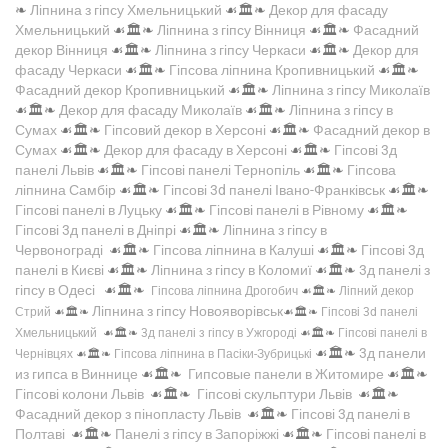
❧
Ліпнина з гіпсу Хмельницький
☙🏛️❧
Декор для фасаду
Хмельницький
☙🏛️❧
Ліпнина з гіпсу Вінниця
☙🏛️❧
Фасадний
декор Вінниця
☙🏛️❧
Ліпнина з гіпсу Черкаси
☙🏛️❧
Декор для
фасаду Черкаси
☙🏛️❧
Гіпсова ліпнина Кропивницький
☙🏛️❧
Фасадний декор Кропивницький
☙🏛️❧
Ліпнина з гіпсу Миколаїв
☙🏛️❧
Декор для фасаду Миколаїв
☙🏛️❧
Ліпнина з гіпсу в
Сумах
☙🏛️❧
Гіпсовий декор в Херсоні
☙🏛️❧
Фасадний декор в
Сумах
☙🏛️❧
Декор для фасаду в Херсоні
☙🏛️❧
Гіпсові 3д
панелі Львів
☙🏛️❧
Гіпсові панелі Тернопіль
☙🏛️❧
Гіпсова
ліпнина Самбір
☙🏛️❧
Гіпсові 3d панелі Івано-Франківськ
☙🏛️❧
Гіпсові панелі в Луцьку
☙🏛️❧
Гіпсові панелі в Рівному
☙🏛️❧
Гіпсові 3д панелі в Дніпрі
☙🏛️❧
Ліпнина з гіпсу в
Червонограді
☙🏛️❧
Гіпсова ліпнина в Калуші
☙🏛️❧
Гіпсові 3д
панелі в Києві
☙🏛️❧
Ліпнина з гіпсу в Коломиї
☙🏛️❧
3д панелі з
гіпсу в Одесі
☙🏛️❧
Гіпсова ліпнина Дрогобич
☙🏛️❧
Ліпний декор
Ліпнина з гіпсу Новояворівськ
Стрий
☙🏛️❧
☙🏛️❧
Гіпсові 3d панелі
Хмельницький
☙🏛️❧
3д панелі з гіпсу в Ужгороді
☙🏛️❧
Гіпсові панелі в
☙🏛️❧
3д панели
Чернівцях
☙🏛️❧
Гіпсова ліпнина в Пасіки-Зубрицькі
из гипса в Виннице
☙🏛️❧
Гипсовые панели в Житомире
☙🏛️❧
Гіпсові колони Львів
☙🏛️❧
Гіпсові скульптури Львів
☙🏛️❧
Фасадний декор з пінопласту Львів
☙🏛️❧
Гіпсові 3д панелі в
Полтаві
☙🏛️❧
Панелі з гіпсу в Запоріжжі
☙🏛️❧
Гіпсові панелі в