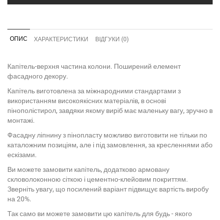
ОПИС
ХАРАКТЕРИСТИКИ
ВІДГУКИ (0)
Капітель-верхня частина колони. Поширений елемент
фасадного декору.
Капітель виготовлена за міжнародними стандартами з
використанням високоякісних матеріалів, в основі
пінополістирол, завдяки якому виріб має маленьку вагу, зручно в
монтажі.
Фасадну ліпнину з пінопласту можливо виготовити не тільки по
каталожним позиціям, але і під замовлення, за кресленнями або
ескізами.
Ви можете замовити капітель, додатково армовану
скловолоконною сіткою і цементно-клейовим покриттям.
Зверніть увагу, що посилений варіант підвищує вартість виробу
на 20%.
Так само ви можете замовити цю капітель для будь - якого