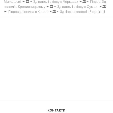
Миколаєві
☙🏛️❧
3д панелі з гіпсу в Черкасах
☙🏛️❧
Гіпсові 3д
панелі в Кропивницькому
☙🏛️❧
3д панелі з гіпсу в Сумах
☙🏛️
❧
Гіпсова ліпнина в Ковелі
☙🏛️❧
3д гіпсові панелі в Чернігові
КОНТАКТИ