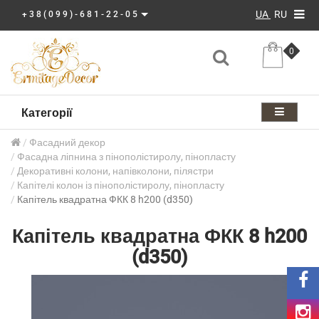
UA
RU
+38(099)-681-22-05
0
Категорії
Фасадний декор
Фасадна ліпнина з пінополістиролу, пінопласту
Декоративні колони, напівколони, пілястри
Капітелі колон із пінополістиролу, пінопласту
Капітель квадратна ФКК 8 h200 (d350)
Капітель квадратна ФКК 8 h200
(d350)