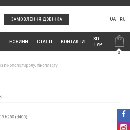
UA
RU
ЗАМОВЛЕННЯ ДЗВІНКА
3D
НОВИНИ
СТАТТІ
КОНТАКТИ
ТУР
0
 із пінополістиролу, пінопласту
к
 9 h280 (d400)