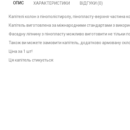
ОПИС
ХАРАКТЕРИСТИКИ
ВІДГУКИ (0)
Капітелі колон з пінополістиролу, пінопласту-верхня частина
Капітель виготовлена за міжнародними стандартами з використ
Фасадну ліпнину з пінопласту можливо виготовити не тільки по
Також ви можете замовити капітель, додатково армовану скло
Ціна за 1 шт!
Ця капітель стикується: