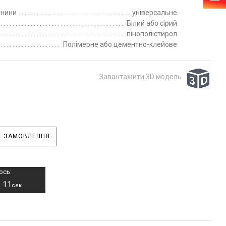
пнини
універсальне
Білий або сірий
пінополістирол
Полімерне або цементно-клейове
Завантажити 3D модель
 ЗАМОВЛЕННЯ
ось:
11
–
сек