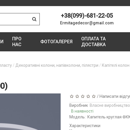
+38(099)-681-22-05
Ermitagedecor@gmail.com
ПРО
ОПЛАТА ТА
ГИ
ФОТОГАЛЕРЕЯ
НАС
ДОСТАВКА
пласту
Декоративні колони, напівколони, пілястри
Капітелі колон
0)
Написати відгу
/
Виробник
Власне виробництво
В наявності
Модель:
Капитель круглая ФКК
Характеристики