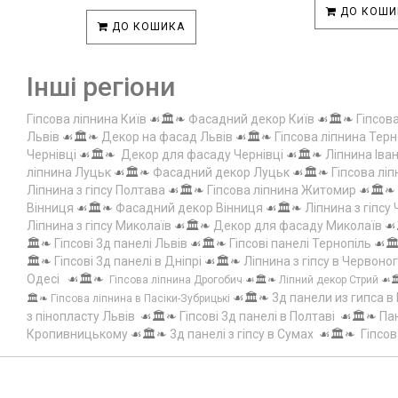
ДО КОШИ
ДО КОШИКА
Інші регіони
Гіпсова ліпнина Київ
☙🏛️❧
Фасадний декор Київ
☙🏛️❧
Гіпсов
Львів
☙🏛️❧
Декор на фасад Львів
☙🏛️❧
Гіпсова ліпнина Терн
Чернівці
☙🏛️❧
Декор для фасаду Чернівці
☙🏛️❧
Ліпнина Іва
ліпнина Луцьк
☙🏛️❧
Фасадний декор Луцьк
☙🏛️❧
Гіпсова лі
Ліпнина з гіпсу Полтава
☙🏛️❧
Гіпсова ліпнина Житомир
☙🏛️❧
Вінниця
☙🏛️❧
Фасадний декор Вінниця
☙🏛️❧
Ліпнина з гіпсу
Ліпнина з гіпсу Миколаїв
☙🏛️❧
Декор для фасаду Миколаїв
☙
🏛️❧
Гіпсові 3д панелі Львів
☙🏛️❧
Гіпсові панелі Тернопіль
☙🏛
🏛️❧
Гіпсові 3д панелі в Дніпрі
☙🏛️❧
Ліпнина з гіпсу в Червоно
Одесі
☙🏛️❧
Гіпсова ліпнина Дрогобич
☙🏛️❧
Ліпний декор Стрий
☙
☙🏛️❧
3д панели из гипса в
🏛️❧
Гіпсова ліпнина в Пасіки-Зубрицькі
з пінопласту Львів
☙🏛️❧
Гіпсові 3д панелі в Полтаві
☙🏛️❧
Пан
Кропивницькому
☙🏛️❧
3д панелі з гіпсу в Сумах
☙🏛️❧
Гіпсов