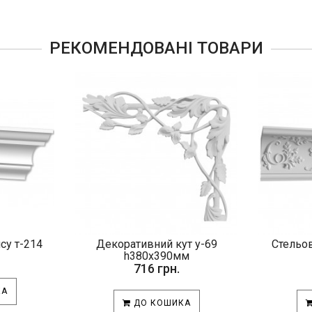
РЕКОМЕНДОВАНІ ТОВАРИ
псу т-214
Декоративний кут у-69
Стельов
h380х390мм
716 грн.
КА
ДО КОШИКА