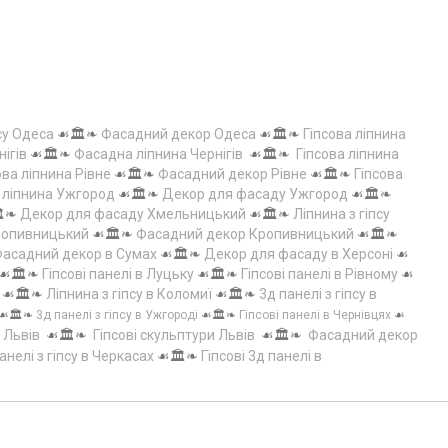
су Одеса
☙🏛️❧
Фасадний декор Одеса
☙🏛️❧
Гіпсова ліпнина
нігів
☙🏛️❧
Фасадна ліпнина Чернігів
☙🏛️❧
Гіпсова ліпнина
ова ліпнина Рівне
☙🏛️❧
Фасадний декор Рівне
☙🏛️❧
Гіпсова
а ліпнина Ужгород
☙🏛️❧
Декор для фасаду Ужгород
☙🏛️❧
️❧
Декор для фасаду Хмельницький
☙🏛️❧
Ліпнина з гіпсу
Кропивницький
☙🏛️❧
Фасадний декор Кропивницький
☙🏛️❧
асадний декор в Сумах
☙🏛️❧
Декор для фасаду в Херсоні
☙
☙🏛️❧
Гіпсові панелі в Луцьку
☙🏛️❧
Гіпсові панелі в Рівному
☙
☙🏛️❧
Ліпнина з гіпсу в Коломиї
☙🏛️❧
3д панелі з гіпсу в
☙🏛️❧
3д панелі з гіпсу в Ужгороді
☙🏛️❧
Гіпсові панелі в Чернівцях
☙
 Львів
☙🏛️❧
Гіпсові скульптури Львів
☙🏛️❧
Фасадний декор
анелі з гіпсу в Черкасах
☙🏛️❧
Гіпсові 3д панелі в