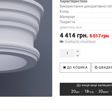
Характеристики
Використання декоративної лі
Колір
Матеріал
Покриття
дивитись все
4 414 грн.
5 517 грн.
Знайшли дешевше
ДО КОШИКА
ШВИДКЕ
До кінця акції залишил
20
18
30
–
–
дн
год
мин