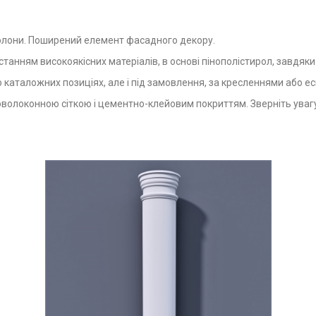
 колони. Поширений елемент фасадного декору.
анням високоякісних матеріалів, в основі пінополістирол, завдяки 
 каталожних позиціях, але і під замовлення, за кресленнями або ес
волоконною сіткою і цементно-клейовим покриттям. Зверніть увагу,