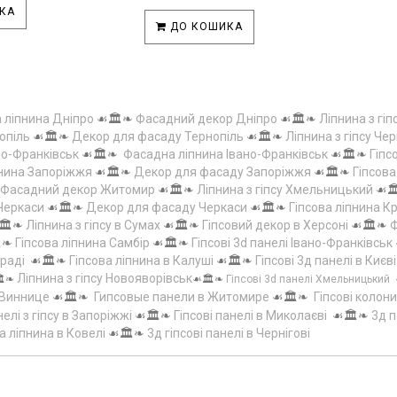
КА
ДО КОШИКА
а ліпнина Дніпро
☙🏛️❧
Фасадний декор Дніпро
☙🏛️❧
Ліпнина з гіп
опіль
☙🏛️❧
Декор для фасаду Тернопіль
☙🏛️❧
Ліпнина з гіпсу Чер
но-Франківськ
☙🏛️❧
Фасадна ліпнина Івано-Франківськ
☙🏛️❧
Гіпс
пнина Запоріжжя
☙🏛️❧
Декор для фасаду Запоріжжя
☙🏛️❧
Гіпсов
Фасадний декор Житомир
☙🏛️❧
Ліпнина з гіпсу Хмельницький
☙
 Черкаси
☙🏛️❧
Декор для фасаду Черкаси
☙🏛️❧
Гіпсова ліпнина 
🏛️❧
Ліпнина з гіпсу в Сумах
☙🏛️❧
Гіпсовий декор в Херсоні
☙🏛️❧
Ф
️❧
Гіпсова ліпнина Самбір
☙🏛️❧
Гіпсові 3d панелі Івано-Франківськ
граді
☙🏛️❧
Гіпсова ліпнина в Калуші
☙🏛️❧
Гіпсові 3д панелі в Києві
Ліпнина з гіпсу Новояворівськ
️❧
☙🏛️❧
Гіпсові 3d панелі Хмельницький
 Виннице
☙🏛️❧
Гипсовые панели в Житомире
☙🏛️❧
Гіпсові колони
елі з гіпсу в Запоріжжі
☙🏛️❧
Гіпсові панелі в Миколаєві
☙🏛️❧
3д п
а ліпнина в Ковелі
☙🏛️❧
3д гіпсові панелі в Чернігові