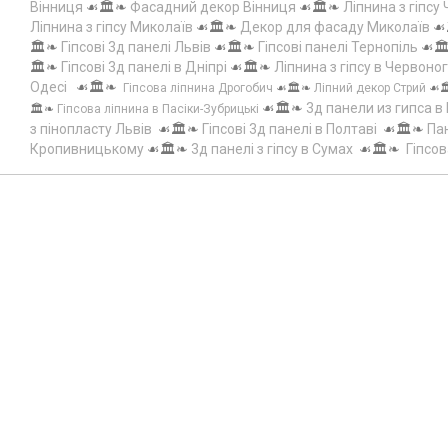
Вінниця
☙🏛️❧
Фасадний декор Вінниця
☙🏛️❧
Ліпнина з гіпсу
Ліпнина з гіпсу Миколаїв
☙🏛️❧
Декор для фасаду Миколаїв
☙
🏛️❧
Гіпсові 3д панелі Львів
☙🏛️❧
Гіпсові панелі Тернопіль
☙🏛
🏛️❧
Гіпсові 3д панелі в Дніпрі
☙🏛️❧
Ліпнина з гіпсу в Червоно
Одесі
☙🏛️❧
Гіпсова ліпнина Дрогобич
☙🏛️❧
Ліпний декор Стрий
☙
☙🏛️❧
3д панели из гипса в
🏛️❧
Гіпсова ліпнина в Пасіки-Зубрицькі
з пінопласту Львів
☙🏛️❧
Гіпсові 3д панелі в Полтаві
☙🏛️❧
Пан
Кропивницькому
☙🏛️❧
3д панелі з гіпсу в Сумах
☙🏛️❧
Гіпсов