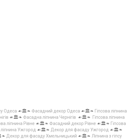
су Одеса
☙🏛️❧
Фасадний декор Одеса
☙🏛️❧
Гіпсова ліпнина
нігів
☙🏛️❧
Фасадна ліпнина Чернігів
☙🏛️❧
Гіпсова ліпнина
ова ліпнина Рівне
☙🏛️❧
Фасадний декор Рівне
☙🏛️❧
Гіпсова
а ліпнина Ужгород
☙🏛️❧
Декор для фасаду Ужгород
☙🏛️❧
️❧
Декор для фасаду Хмельницький
☙🏛️❧
Ліпнина з гіпсу