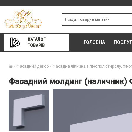
КАТАЛОГ
ГОЛОВНА
ПОСЛУ
ТОВАРІВ
Фасадний декор
Фасадна ліпнина з пінополістиролу, піно
Фасадний молдинг (наличник) Ф