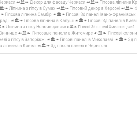
 Черкаси
☙🏛️❧
Декор для фасаду Черкаси
☙🏛️❧
Гіпсова ліпнина 
🏛️❧
Ліпнина з гіпсу в Сумах
☙🏛️❧
Гіпсовий декор в Херсоні
☙🏛️❧
Ф
️❧
Гіпсова ліпнина Самбір
☙🏛️❧
Гіпсові 3d панелі Івано-Франківськ
граді
☙🏛️❧
Гіпсова ліпнина в Калуші
☙🏛️❧
Гіпсові 3д панелі в Києві
Ліпнина з гіпсу Новояворівськ
️❧
☙🏛️❧
Гіпсові 3d панелі Хмельницький
 Виннице
☙🏛️❧
Гипсовые панели в Житомире
☙🏛️❧
Гіпсові колони
елі з гіпсу в Запоріжжі
☙🏛️❧
Гіпсові панелі в Миколаєві
☙🏛️❧
3д п
а ліпнина в Ковелі
☙🏛️❧
3д гіпсові панелі в Чернігові