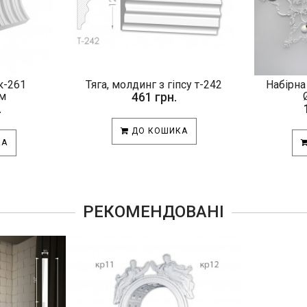
к-261
Тяга, молдинг з гіпсу т-242
Набірна
м
461 грн.
.
ДО КОШИКА
КА
РЕКОМЕНДОВАНІ