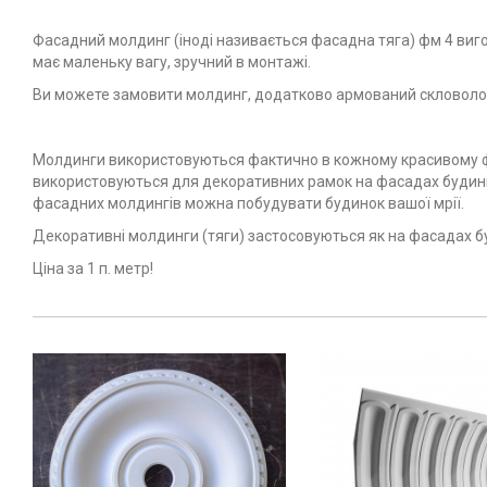
Фасадний молдинг (іноді називається фасадна тяга) фм 4 виго
має маленьку вагу, зручний в монтажі.
Ви можете замовити молдинг, додатково армований скловолоко
Молдинги використовуються фактично в кожному красивому фа
використовуються для декоративних рамок на фасадах будинків
фасадних молдингів можна побудувати будинок вашої мрії.
Декоративні молдинги (тяги) застосовуються як на фасадах бу
Ціна за 1 п. метр!