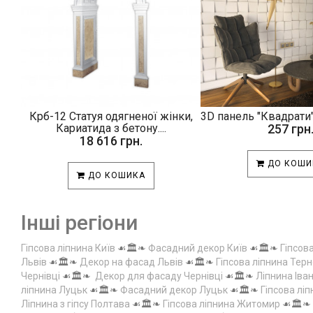
Крб-12 Статуя одягненої жінки,
3D панель "Квадрати"
Кариатида з бетону....
257 грн
18 616 грн.
ДО КОШИ
ДО КОШИКА
Інші регіони
Гіпсова ліпнина Київ
☙🏛️❧
Фасадний декор Київ
☙🏛️❧
Гіпсов
Львів
☙🏛️❧
Декор на фасад Львів
☙🏛️❧
Гіпсова ліпнина Терн
Чернівці
☙🏛️❧
Декор для фасаду Чернівці
☙🏛️❧
Ліпнина Іва
ліпнина Луцьк
☙🏛️❧
Фасадний декор Луцьк
☙🏛️❧
Гіпсова лі
Ліпнина з гіпсу Полтава
☙🏛️❧
Гіпсова ліпнина Житомир
☙🏛️❧