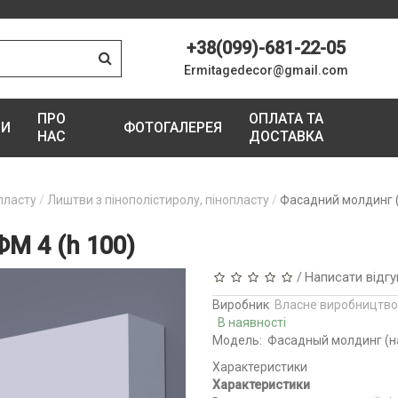
+38(099)-681-22-05
Ermitagedecor@gmail.com
ПРО
ОПЛАТА ТА
ГИ
ФОТОГАЛЕРЕЯ
НАС
ДОСТАВКА
пласту
Лиштви з пінополістиролу, пінопласту
Фасадний молдинг (
М 4 (h 100)
Написати відгу
/
Виробник
Власне виробництво
В наявності
Модель:
Фасадный молдинг (на
Характеристики
Характеристики