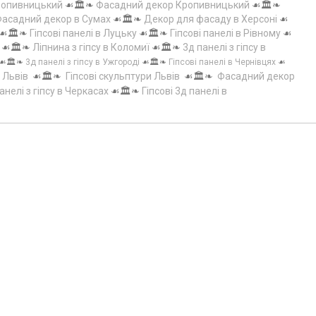
Кропивницький
☙🏛️❧
Фасадний декор Кропивницький
☙🏛️❧
асадний декор в Сумах
☙🏛️❧
Декор для фасаду в Херсоні
☙
☙🏛️❧
Гіпсові панелі в Луцьку
☙🏛️❧
Гіпсові панелі в Рівному
☙
☙🏛️❧
Ліпнина з гіпсу в Коломиї
☙🏛️❧
3д панелі з гіпсу в
☙🏛️❧
3д панелі з гіпсу в Ужгороді
☙🏛️❧
Гіпсові панелі в Чернівцях
☙
 Львів
☙🏛️❧
Гіпсові скульптури Львів
☙🏛️❧
Фасадний декор
анелі з гіпсу в Черкасах
☙🏛️❧
Гіпсові 3д панелі в