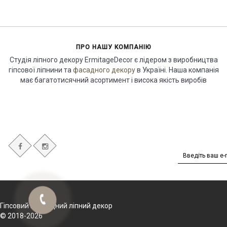
ПРО НАШУ КОМПАНІЮ
Студія ліпного декору ErmitageDecor є лідером з виробництва
гіпсової ліпнини та
фасадного декору
в Україні. Наша компанія
має багатотисячний асортимент і висока якість виробів
Гіпсовий і фасадний ліпний декор
© 2018-2026