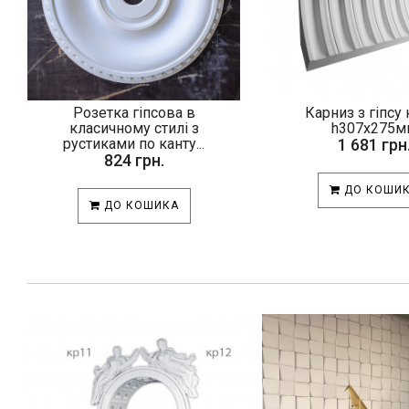
Розетка гіпсова в
Карниз з гіпсу 
класичному стилі з
h307х275м
рустиками по канту...
1 681 грн
824 грн.
ДО КОШИ
ДО КОШИКА