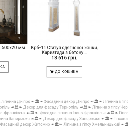
 500х20 мм...
Крб-11 Статуя одягненої жінки,
.
Кариатида з бетону....
18 616 грн.
КА
ДО КОШИКА
а ліпнина Дніпро
☙🏛️❧
Фасадний декор Дніпро
☙🏛️❧
Ліпнина з гіп
опіль
☙🏛️❧
Декор для фасаду Тернопіль
☙🏛️❧
Ліпнина з гіпсу Чер
но-Франківськ
☙🏛️❧
Фасадна ліпнина Івано-Франківськ
☙🏛️❧
Гіпс
пнина Запоріжжя
☙🏛️❧
Декор для фасаду Запоріжжя
☙🏛️❧
Гіпсов
Фасадний декор Житомир
☙🏛️❧
Ліпнина з гіпсу Хмельницький
☙