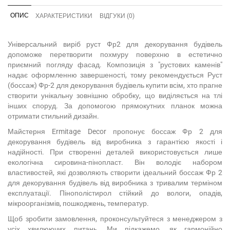
ОПИС
ХАРАКТЕРИСТИКИ
ВІДГУКИ (0)
Універсальний виріб руст Фр2 для декорування будівель
допоможе перетворити похмуру поверхню в естетично
приємний погляду фасад. Композиція з "рустових каменів"
надає оформленню завершеності, тому рекомендується Руст
(боссаж) Фр-2 для декорування будівель купити всім, хто прагне
створити унікальну зовнішню обробку, що виділяється на тлі
інших споруд. За допомогою прямокутних планок можна
отримати стильний дизайн.
Майстерня Ermitage Decor пропонує боссаж Фр 2 для
декорування будівель від виробника з гарантією якості і
надійності. При створенні деталей використовується лише
екологічна сировина-пінопласт. Він володіє набором
властивостей, які дозволяють створити ідеальний боссаж Фр 2
для декорування будівель від виробника з тривалим терміном
експлуатації. Пінополістирол стійкий до вологи, опадів,
мікроорганізмів, пошкоджень, температур.
Щоб зробити замовлення, проконсультуйтеся з менеджером з
усіх хвилюючих питань. Ми підкажемо, як гармонійно