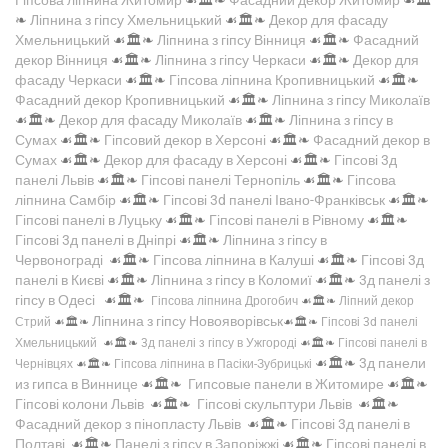
❧
Ліпнина з гіпсу Хмельницький
☙🏛️❧
Декор для фасаду
Хмельницький
☙🏛️❧
Ліпнина з гіпсу Вінниця
☙🏛️❧
Фасадний
декор Вінниця
☙🏛️❧
Ліпнина з гіпсу Черкаси
☙🏛️❧
Декор для
фасаду Черкаси
☙🏛️❧
Гіпсова ліпнина Кропивницький
☙🏛️❧
Фасадний декор Кропивницький
☙🏛️❧
Ліпнина з гіпсу Миколаїв
☙🏛️❧
Декор для фасаду Миколаїв
☙🏛️❧
Ліпнина з гіпсу в
Сумах
☙🏛️❧
Гіпсовий декор в Херсоні
☙🏛️❧
Фасадний декор в
Сумах
☙🏛️❧
Декор для фасаду в Херсоні
☙🏛️❧
Гіпсові 3д
панелі Львів
☙🏛️❧
Гіпсові панелі Тернопіль
☙🏛️❧
Гіпсова
ліпнина Самбір
☙🏛️❧
Гіпсові 3d панелі Івано-Франківськ
☙🏛️❧
Гіпсові панелі в Луцьку
☙🏛️❧
Гіпсові панелі в Рівному
☙🏛️❧
Гіпсові 3д панелі в Дніпрі
☙🏛️❧
Ліпнина з гіпсу в
Червонограді
☙🏛️❧
Гіпсова ліпнина в Калуші
☙🏛️❧
Гіпсові 3д
панелі в Києві
☙🏛️❧
Ліпнина з гіпсу в Коломиї
☙🏛️❧
3д панелі з
гіпсу в Одесі
☙🏛️❧
Гіпсова ліпнина Дрогобич
☙🏛️❧
Ліпний декор
Ліпнина з гіпсу Новояворівськ
Стрий
☙🏛️❧
☙🏛️❧
Гіпсові 3d панелі
Хмельницький
☙🏛️❧
3д панелі з гіпсу в Ужгороді
☙🏛️❧
Гіпсові панелі в
☙🏛️❧
3д панели
Чернівцях
☙🏛️❧
Гіпсова ліпнина в Пасіки-Зубрицькі
из гипса в Виннице
☙🏛️❧
Гипсовые панели в Житомире
☙🏛️❧
Гіпсові колони Львів
☙🏛️❧
Гіпсові скульптури Львів
☙🏛️❧
Фасадний декор з пінопласту Львів
☙🏛️❧
Гіпсові 3д панелі в
Полтаві
☙🏛️❧
Панелі з гіпсу в Запоріжжі
☙🏛️❧
Гіпсові панелі в