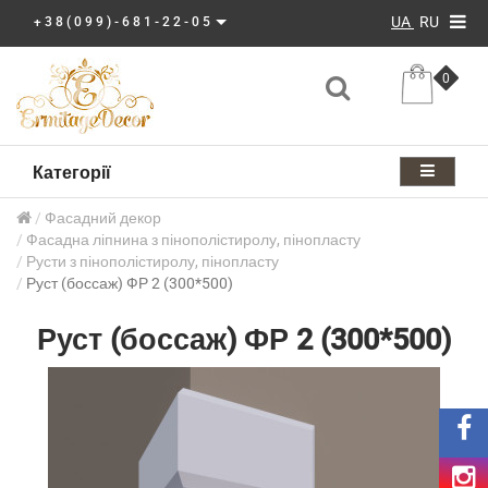
UA
RU
+38(099)-681-22-05
0
Категорії
Фасадний декор
Фасадна ліпнина з пінополістиролу, пінопласту
Русти з пінополістиролу, пінопласту
Руст (боссаж) ФР 2 (300*500)
Руст (боссаж) ФР 2 (300*500)