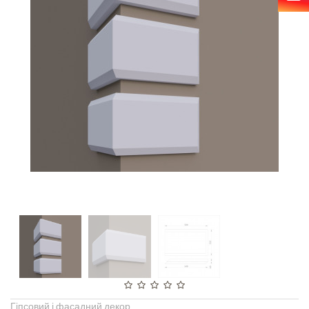
Гіпсовий і фасадний декор