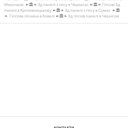
Миколаєві
☙🏛️❧
3д панелі з гіпсу в Черкасах
☙🏛️❧
Гіпсові 3д
панелі в Кропивницькому
☙🏛️❧
3д панелі з гіпсу в Сумах
☙🏛️
❧
Гіпсова ліпнина в Ковелі
☙🏛️❧
3д гіпсові панелі в Чернігові
КОНТАКТИ