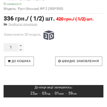
В наявності
Модель:
Руст (боссаж) ФР 2 (300*500)
336 грн./ ( 1/2) шт.
420 грн./ ( 1/2) шт.
Знайшли дешевше
Завантажити 3D модель
ДО КОШИКА
ШВИДКЕ ЗАМОВЛЕННЯ
До кінця акції залишилось:
23
03
01
59
–
–
–
дн
год
мин
сек